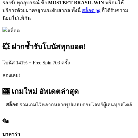
รองรับทุกอุปกรณ์ ซึ่ง
MOSTBET BRASIL WIN
พร้อมให้
บริการด้วยมาตรฐานระดับสากล ทั้งนี้
สล็อต pg
ก็ได้รับความ
นิยมไม่แพ้กัน
💥 ฝากซ้ำรับโบนัสทุกยอด!
โบนัส 141% + Free Spin 703 ครั้ง
ลองเลย!
🎰 เกมใหม่
อัพเดตล่าสุด
สล็อต
รวมเกมไว้หลากหลายรูปแบบ ตอบโจทย์ผู้เล่นทุกสไตล์
บาคาร่า