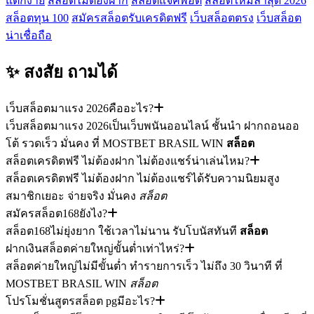
แตกง่าย
สล็อตไม่ต้องฝาก
สล็อตแจ็คพอต
สล็อตใหม่ล่าสุด 2026
สล็อตทุน 100
สมัครสล็อตรับเครดิตฟรี
เว็บสล็อตตรง
เว็บสล็อต
น่าเชื่อถือ
✨ สงสัย
ถามได้
เว็บสล็อตมาแรง 2026คืออะไร?
เว็บสล็อตมาแรง 2026เป็นเว็บพนันออนไลน์ ชั้นนำ ฝากถอนออ
โต้ รวดเร็ว มั่นคง ที่ MOSTBET BRASIL WIN
สล็อต
สล็อตเครดิตฟรี ไม่ต้องฝาก ไม่ต้องแชร์น่าเล่นไหม?
สล็อตเครดิตฟรี ไม่ต้องฝาก ไม่ต้องแชร์ได้รับความนิยมสูง
สมาชิกเยอะ จ่ายจริง มั่นคง
สล็อต
สมัครสล็อต168ยังไง?
สล็อต168ไม่ยุ่งยาก ใช้เวลาไม่นาน รับโบนัสทันที
สล็อต
ฝากเงินสล็อตค่ายใหญ่ขั้นต่ำเท่าไหร่?
สล็อตค่ายใหญ่ไม่มีขั้นต่ำ ทำรายการเร็ว ไม่ถึง 30 วินาที ที่
MOSTBET BRASIL WIN
สล็อต
โปรโมชั่นสูตรสล็อต pgมีอะไร?