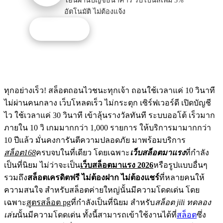
โอนผ่านบัญชีธนาคาร รับโบนัสเพิ่ม 3%
อัตโนมัติ ไม่ต้องแจ้ง
รับโปรนี้
ทุกอย่างเร็ว! สล็อตถอนไวชนะทุกเจ้า ถอนใช้เวลาแค่ 10 วินาที
ไม่ผ่านคนกลาง เว็บโหลดเร็ว ไม่กระตุก เซิร์ฟเวอร์ดี เปิดบัญชี
ไว ใช้เวลาแค่ 30 วินาที เข้าลุ้นรางวัลทันที ระบบออโต้ เร็วมาก
ภายใน 10 วิ เกมมากกว่า 1,000 รายการ ให้บริการมามากกว่า
10 ปีแล้ว มั่นคงการันตีความปลอดภัย มาพร้อมบริการ
สล็อต168
ครบจบในที่เดียว โดยเฉพาะ
เว็บสล็อตมาแรง
ที่กำลัง
เป็นที่นิยม ไม่ว่าจะเป็น
เว็บสล็อตมาแรง 2026
หรือรูปแบบอื่นๆ
รวมถึง
สล็อตเครดิตฟรี ไม่ต้องฝาก ไม่ต้องแชร์
ที่หลายคนให้
ความสนใจ สำหรับสล็อตค่ายใหญ่นั้นมีความโดดเด่น โดย
เฉพาะ
สูตรสล็อต pg
ที่กำลังเป็นที่นิยม สำหรับ
สล็อต jili ทดลอง
เล่น
นั้นมีความโดดเด่น ทั้งนี้สามารถเข้าใช้งานได้ที่
สล็อต
ซึ่ง