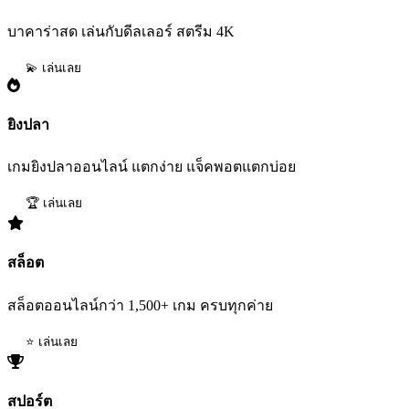
บาคาร่าสด เล่นกับดีลเลอร์ สตรีม 4K
💫 เล่นเลย
ยิงปลา
เกมยิงปลาออนไลน์ แตกง่าย แจ็คพอตแตกบ่อย
🏆 เล่นเลย
สล็อต
สล็อตออนไลน์กว่า 1,500+ เกม ครบทุกค่าย
⭐ เล่นเลย
สปอร์ต