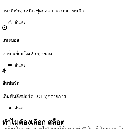
แทงกีฬาทุกชนิด ฟุตบอล บาส มวย เทนนิส
🎪 เล่นเลย
แทงบอล
ค่าน้ำเยี่ยม ไม่หัก ทุกยอด
👑 เล่นเลย
อีสปอร์ต
เดิมพันอีสปอร์ต LOL ทุกรายการ
🔥 เล่นเลย
ทำไมต้องเลือก
สล็อต
สล็อตโดดเด่นอย่างไร? ถอนใช้เวลาแค่ 30 วินาที โอนตรง เว็บ