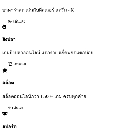
บาคาร่าสด เล่นกับดีลเลอร์ สตรีม 4K
💫 เล่นเลย
ยิงปลา
เกมยิงปลาออนไลน์ แตกง่าย แจ็คพอตแตกบ่อย
🏆 เล่นเลย
สล็อต
สล็อตออนไลน์กว่า 1,500+ เกม ครบทุกค่าย
⭐ เล่นเลย
สปอร์ต