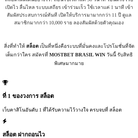
เปิดไว ลื่นไหล ระบบเสถียร เข้าร่วมเร็ว ใช้เวลาแค่ 1 นาที เข้า
สัมผัสประสบการณ์ทันที เปิดให้บริการมามากกว่า 11 ปี ดูแล
สมาชิกมากกว่า 10,000 ราย ลองสัมผัสด้วยตัวคุณเอง
สิ่งที่ทำให้
สล็อต
เป็นที่หนึ่งคือระบบที่มั่นคงและโปรโมชั่นที่จัด
เต็มกว่าใคร สมัครที่
MOSTBET BRASIL WIN
วันนี้ รับสิทธิ
พิเศษมากมาย
ที่ 1 ของวงการ สล็อต
เว็บคาสิโนอันดับ 1 ที่ได้รับความไว้วางใจ ครบจบที่ สล็อต
สล็อต ฝากถอนไว