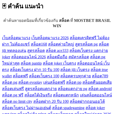
🃏 คำค้น
แนะนำ
คำค้นหายอดนิยมที่เกี่ยวข้องกับ
สล็อต
ที่
MOSTBET BRASIL
WIN
เว็บสล็อตมาแรง
เว็บสล็อตมาแรง 2026
สล็อตเครดิตฟรี ไม่ต้อง
ฝาก ไม่ต้องแชร์
สล็อต168
สล็อตค่ายใหญ่
สูตรสล็อต pg
สล็อต
jili ทดลองเล่น
สูตรสล็อต
สล็อต ace333
สล็อตเว็บตรง แตกง่าย
joker
สล็อตออนไลน์ 2026
สล็อตมือถือ
สมัครสล็อต
สล็อต pg
ใหม่ล่าสุด
สล็อต pantip
สล็อต joker เว็บตรง
สล็อตออนไลน์ เว็บ
ตรง
สล็อตเว็บตรง ฝาก 10 รับ 100
สล็อต jili เว็บตรง
สล็อต true
wallet
สล็อตฟรี
สล็อตเว็บตรง 100
สล็อตครบทุกค่าย
สล็อต789
สล็อต pg
สล็อต evoplay
เล่นสล็อตฟรี
สล็อต pp
สล็อตคืนยอดเสีย
สล็อตเล่นฟรี
สูตรสล็อตแตกง่าย
สล็อตแตกง่าย pg
สล็อต android
สล็อต pg ฟรี
สล็อตได้เงินจริง
สล็อตแตกหนัก
เล่นสล็อตออนไลน์
สล็อต no limit city
สล็อตฝาก 20 รับ 100
สล็อตฝากถอนออโต้
สล็อตเว็บตรง ไม่ผ่านเอเย่นต์
สล็อต spadegaming
สล็อต joker