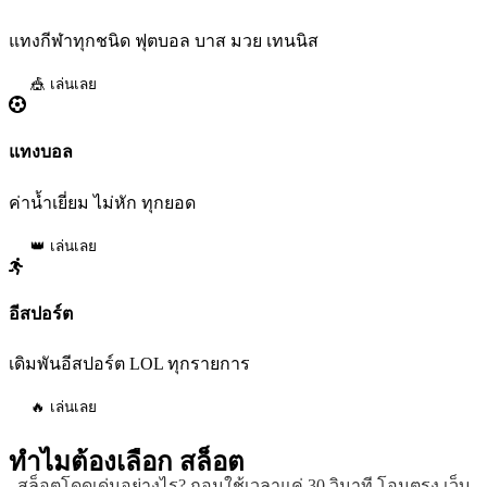
แทงกีฬาทุกชนิด ฟุตบอล บาส มวย เทนนิส
🎪 เล่นเลย
แทงบอล
ค่าน้ำเยี่ยม ไม่หัก ทุกยอด
👑 เล่นเลย
อีสปอร์ต
เดิมพันอีสปอร์ต LOL ทุกรายการ
🔥 เล่นเลย
ทำไมต้องเลือก
สล็อต
สล็อตโดดเด่นอย่างไร? ถอนใช้เวลาแค่ 30 วินาที โอนตรง เว็บ