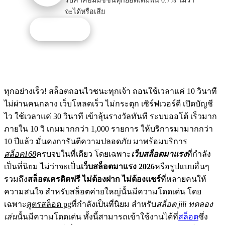
รับค่าคอมมิชชั่นทุกยอดเดิมพัน 0.7% ไม่ว่า
จะได้หรือเสีย
รับโปรนี้
ทุกอย่างเร็ว! สล็อตถอนไวชนะทุกเจ้า ถอนใช้เวลาแค่ 10 วินาที
ไม่ผ่านคนกลาง เว็บโหลดเร็ว ไม่กระตุก เซิร์ฟเวอร์ดี เปิดบัญชี
ไว ใช้เวลาแค่ 30 วินาที เข้าลุ้นรางวัลทันที ระบบออโต้ เร็วมาก
ภายใน 10 วิ เกมมากกว่า 1,000 รายการ ให้บริการมามากกว่า
10 ปีแล้ว มั่นคงการันตีความปลอดภัย มาพร้อมบริการ
สล็อต168
ครบจบในที่เดียว โดยเฉพาะ
เว็บสล็อตมาแรง
ที่กำลัง
เป็นที่นิยม ไม่ว่าจะเป็น
เว็บสล็อตมาแรง 2026
หรือรูปแบบอื่นๆ
รวมถึง
สล็อตเครดิตฟรี ไม่ต้องฝาก ไม่ต้องแชร์
ที่หลายคนให้
ความสนใจ สำหรับสล็อตค่ายใหญ่นั้นมีความโดดเด่น โดย
เฉพาะ
สูตรสล็อต pg
ที่กำลังเป็นที่นิยม สำหรับ
สล็อต jili ทดลอง
เล่น
นั้นมีความโดดเด่น ทั้งนี้สามารถเข้าใช้งานได้ที่
สล็อต
ซึ่ง