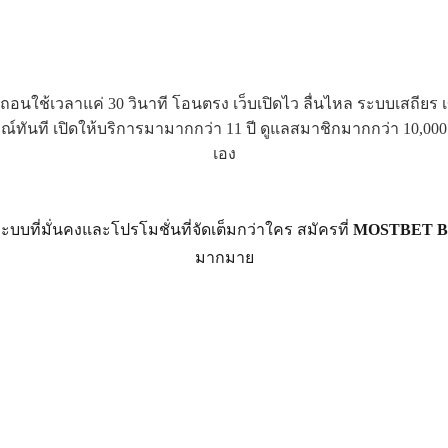
อนใช้เวลาแค่ 30 วินาที โอนตรง เว็บเปิดไว ลื่นไหล ระบบเสถียร เข
ณ์ทันที เปิดให้บริการมามากกว่า 11 ปี ดูแลสมาชิกมากกว่า 10,000
เอง
อระบบที่มั่นคงและโปรโมชั่นที่จัดเต็มกว่าใคร สมัครที่
MOSTBET B
มากมาย