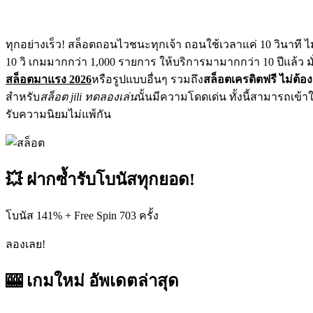
ทุกอย่างเร็ว! สล็อตถอนไวชนะทุกเจ้า ถอนใช้เวลาแค่ 10 วินาที ไม
10 วิ เกมมากกว่า 1,000 รายการ ให้บริการมามากกว่า 10 ปีแล้ว
สล็อตมาแรง 2026
หรือรูปแบบอื่นๆ รวมถึง
สล็อตเครดิตฟรี ไม่ต้อ
สำหรับ
สล็อต jili ทดลองเล่น
นั้นมีความโดดเด่น ทั้งนี้สามารถเข้าใ
รับความนิยมไม่แพ้กัน
💥 ฝากซ้ำรับโบนัสทุกยอด!
โบนัส 141% + Free Spin 703 ครั้ง
ลองเลย!
🎰 เกมใหม่
อัพเดตล่าสุด