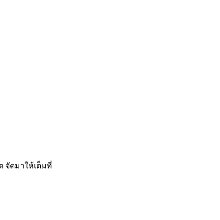
 จัดมาให้เต็มที่