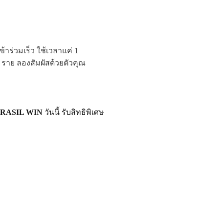
้าร่วมเร็ว ใช้เวลาแค่ 1
 ราย ลองสัมผัสด้วยตัวคุณ
RASIL WIN
วันนี้ รับสิทธิพิเศษ