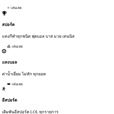
⭐ เล่นเลย
สปอร์ต
แทงกีฬาทุกชนิด ฟุตบอล บาส มวย เทนนิส
🎪 เล่นเลย
แทงบอล
ค่าน้ำเยี่ยม ไม่หัก ทุกยอด
👑 เล่นเลย
อีสปอร์ต
เดิมพันอีสปอร์ต LOL ทุกรายการ