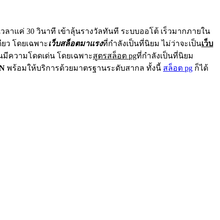
้เวลาแค่ 30 วินาที เข้าลุ้นรางวัลทันที ระบบออโต้ เร็วมากภายใน
ดียว โดยเฉพาะ
เว็บสล็อตมาแรง
ที่กำลังเป็นที่นิยม ไม่ว่าจะเป็น
เว็บ
้นมีความโดดเด่น โดยเฉพาะ
สูตรสล็อต pg
ที่กำลังเป็นที่นิยม
N
พร้อมให้บริการด้วยมาตรฐานระดับสากล ทั้งนี้
สล็อต pg
ก็ได้