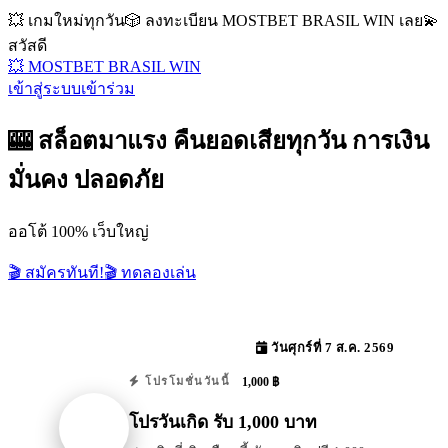
💥 เกมใหม่ทุกวัน
🎲 ลงทะเบียน MOSTBET BRASIL WIN เลย
💫
สวัสดี
💥 MOSTBET BRASIL WIN
เข้าสู่ระบบ
เข้าร่วม
🎰 สล็อตมาแรง คืนยอดเสียทุกวัน การเงิน
มั่นคง ปลอดภัย
ออโต้ 100% เว็บใหญ่
🎬 สมัครทันที!
🎬 ทดลองเล่น
วันศุกร์ที่ 7 ส.ค. 2569
1,000 ฿
โปรโมชั่นวันนี้
โปรวันเกิด รับ 1,000 บาท