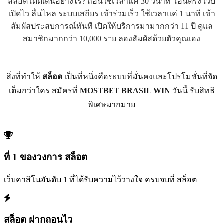
สล็อตโดดเด่นอย่างไร? ถอนใช้เวลาแค่ 30 วินาที โอนตรง เว็บ
เปิดไว ลื่นไหล ระบบเสถียร เข้าร่วมเร็ว ใช้เวลาแค่ 1 นาที เข้า
สัมผัสประสบการณ์ทันที เปิดให้บริการมามากกว่า 11 ปี ดูแล
สมาชิกมากกว่า 10,000 ราย ลองสัมผัสด้วยตัวคุณเอง
สิ่งที่ทำให้
สล็อต
เป็นที่หนึ่งคือระบบที่มั่นคงและโปรโมชั่นที่จัด
เต็มกว่าใคร สมัครที่
MOSTBET BRASIL WIN
วันนี้ รับสิทธิ
พิเศษมากมาย
ที่ 1 ของวงการ สล็อต
เว็บคาสิโนอันดับ 1 ที่ได้รับความไว้วางใจ ครบจบที่ สล็อต
สล็อต ฝากถอนไว