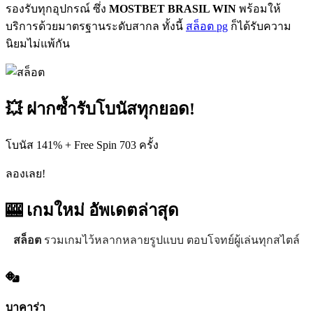
รองรับทุกอุปกรณ์ ซึ่ง
MOSTBET BRASIL WIN
พร้อมให้
บริการด้วยมาตรฐานระดับสากล ทั้งนี้
สล็อต pg
ก็ได้รับความ
นิยมไม่แพ้กัน
💥 ฝากซ้ำรับโบนัสทุกยอด!
โบนัส 141% + Free Spin 703 ครั้ง
ลองเลย!
🎰 เกมใหม่
อัพเดตล่าสุด
สล็อต
รวมเกมไว้หลากหลายรูปแบบ ตอบโจทย์ผู้เล่นทุกสไตล์
บาคาร่า