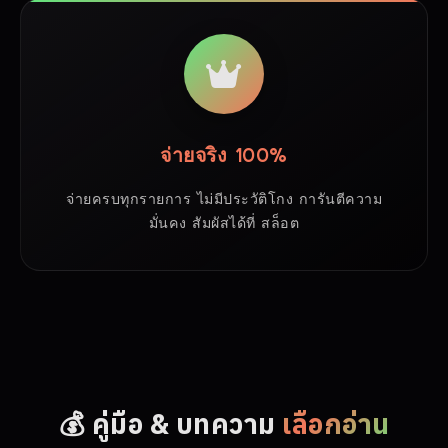
จ่ายจริง 100%
จ่ายครบทุกรายการ ไม่มีประวัติโกง การันตีความ
มั่นคง สัมผัสได้ที่ สล็อต
💰 คู่มือ & บทความ
เลือกอ่าน