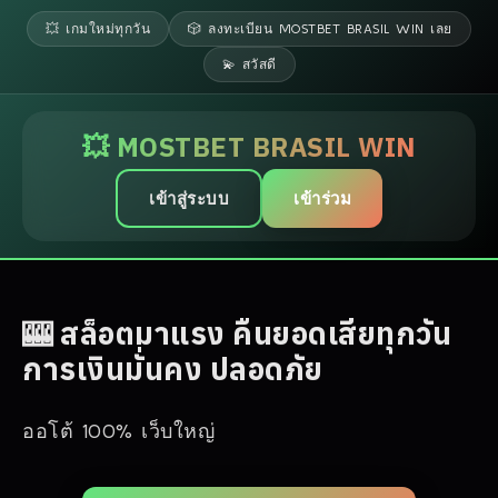
💥 เกมใหม่ทุกวัน
🎲 ลงทะเบียน MOSTBET BRASIL WIN เลย
💫 สวัสดี
💥 MOSTBET BRASIL WIN
เข้าสู่ระบบ
เข้าร่วม
🎰 สล็อตมาแรง คืนยอดเสียทุกวัน
การเงินมั่นคง ปลอดภัย
ออโต้ 100% เว็บใหญ่