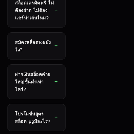
2026เป็นเว็บพนัน
สล็อตเครดิตฟรี ไม่
ออนไลน์ ชั้นนำ ฝาก
ต้องฝาก ไม่ต้อง
ถอนออโต้ รวดเร็ว
แชร์น่าเล่นไหม?
มั่นคง ที่ MOSTBET
สล็อตเครดิตฟรี ไม่
BRASIL WIN
สล็อต
ต้องฝาก ไม่ต้องแชร์
สมัครสล็อต168ยัง
ได้รับความนิยมสูง
ไง?
สมาชิกเยอะ จ่ายจริง
สล็อต168ไม่ยุ่งยาก
มั่นคง
สล็อต
ใช้เวลาไม่นาน รับ
ฝากเงินสล็อตค่าย
โบนัสทันที
สล็อต
ใหญ่ขั้นต่ำเท่า
ไหร่?
สล็อตค่ายใหญ่ไม่มี
ขั้นต่ำ ทำรายการเร็ว
โปรโมชั่นสูตร
ไม่ถึง 30 วินาที ที่
สล็อต pgมีอะไร?
MOSTBET BRASIL