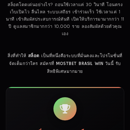
สล็อตโดดเด่นอย่างไร? ถอนใช้เวลาแค่ 30 วินาที โอนตรง
เว็บเปิดไว ลื่นไหล ระบบเสถียร เข้าร่วมเร็ว ใช้เวลาแค่ 1
นาที เข้าสัมผัสประสบการณ์ทันที เปิดให้บริการมามากกว่า 11
ปี ดูแลสมาชิกมากกว่า 10,000 ราย ลองสัมผัสด้วยตัวคุณ
เอง
สิ่งที่ทำให้
สล็อต
เป็นที่หนึ่งคือระบบที่มั่นคงและโปรโมชั่นที่
จัดเต็มกว่าใคร สมัครที่
MOSTBET BRASIL WIN
วันนี้ รับ
สิทธิพิเศษมากมาย