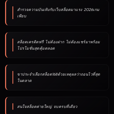
สำรวจความบันเทิงกับเว็บสล็อตมาแรง 2026เกม
เพียบ
สล็อตเครดิตฟรี ไม่ต้องฝาก ไม่ต้องแชร์มาพร้อม
โปรโมชั่นสุดคุ้มตลอด
ขาประจำเลือกสล็อต168ด้วยเหตุผลว่าถอนไวที่สุด
ในตลาด
สนใจสล็อตค่ายใหญ่ จบครบที่เดียว