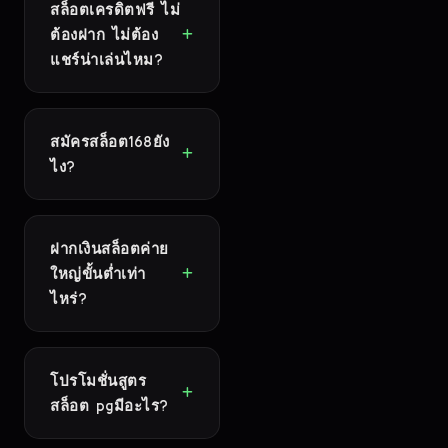
2026เป็นเว็บพนัน
สล็อตเครดิตฟรี ไม่
ออนไลน์ ชั้นนำ ฝาก
ต้องฝาก ไม่ต้อง
ถอนออโต้ รวดเร็ว
แชร์น่าเล่นไหม?
มั่นคง ที่ MOSTBET
สล็อตเครดิตฟรี ไม่
BRASIL WIN
สล็อต
ต้องฝาก ไม่ต้องแชร์
สมัครสล็อต168ยัง
ได้รับความนิยมสูง
ไง?
สมาชิกเยอะ จ่ายจริง
สล็อต168ไม่ยุ่งยาก
มั่นคง
สล็อต
ใช้เวลาไม่นาน รับ
ฝากเงินสล็อตค่าย
โบนัสทันที
สล็อต
ใหญ่ขั้นต่ำเท่า
ไหร่?
สล็อตค่ายใหญ่ไม่มี
ขั้นต่ำ ทำรายการเร็ว
โปรโมชั่นสูตร
ไม่ถึง 30 วินาที ที่
สล็อต pgมีอะไร?
MOSTBET BRASIL