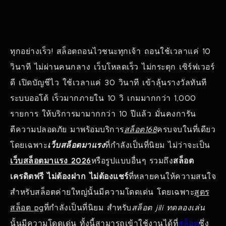
ทุกอย่างเร็ว! สล็อตถอนไวชนะทุกเจ้า ถอนใช้เวลาแค่ 10
วินาที ไม่ผ่านคนกลาง เว็บโหลดเร็ว ไม่กระตุก เซิร์ฟเวอร์
ดี เปิดบัญชีไว ใช้เวลาแค่ 30 วินาที เข้าลุ้นรางวัลทันที
ระบบออโต้ เร็วมากภายใน 10 วิ เกมมากกว่า 1,000
รายการ ให้บริการมามากกว่า 10 ปีแล้ว มั่นคงการัน
ตีความปลอดภัย มาพร้อมบริการ
สล็อต168
ครบจบในที่เดียว
โดยเฉพาะ
เว็บสล็อตมาแรง
ที่กำลังเป็นที่นิยม ไม่ว่าจะเป็น
เว็บสล็อตมาแรง 2026
หรือรูปแบบอื่นๆ รวมถึง
สล็อต
เครดิตฟรี ไม่ต้องฝาก ไม่ต้องแชร์
ที่หลายคนให้ความสนใจ
สำหรับสล็อตค่ายใหญ่นั้นมีความโดดเด่น โดยเฉพาะ
สูตร
สล็อต pg
ที่กำลังเป็นที่นิยม สำหรับ
สล็อต jili ทดลองเล่น
นั้นมีความโดดเด่น ทั้งนี้สามารถเข้าใช้งานได้ที่
สล็อต
ซึ่ง