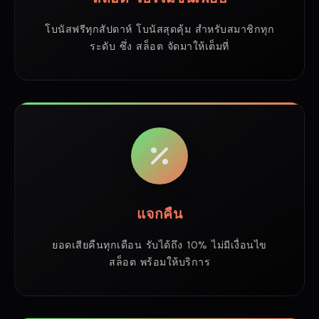
โบนัสฟรีทุกสัปดาห์ โบนัสสุดคุ้ม สำหรับสมาชิกทุก
ระดับ ซึ่ง สล็อต จัดมาให้เต็มที่
แจกคืน
ยอดเสียคืนทุกเดือน รับได้ถึง 10% ไม่มีเงื่อนไข
สล็อต พร้อมให้บริการ