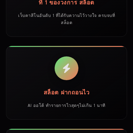
ที่ 1 ของวงการ สล็อต
เว็บคาสิโนอันดับ 1 ที่ได้รับความไว้วางใจ ครบจบที่
สล็อต
สล็อต ฝากถอนไว
AI ออโต้ ทำรายการไวสุดๆไม่เกิน 1 นาที