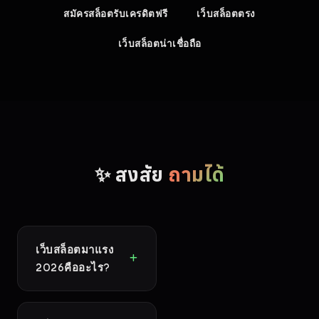
สมัครสล็อตรับเครดิตฟรี
เว็บสล็อตตรง
เว็บสล็อตน่าเชื่อถือ
✨ สงสัย
ถามได้
เว็บสล็อตมาแรง
2026คืออะไร?
เว็บสล็อตมาแรง