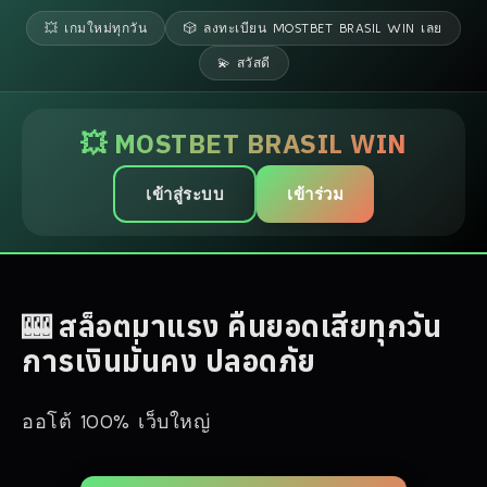
💥 เกมใหม่ทุกวัน
🎲 ลงทะเบียน MOSTBET BRASIL WIN เลย
💫 สวัสดี
💥 MOSTBET BRASIL WIN
เข้าสู่ระบบ
เข้าร่วม
🎰 สล็อตมาแรง คืนยอดเสียทุกวัน
การเงินมั่นคง ปลอดภัย
ออโต้ 100% เว็บใหญ่