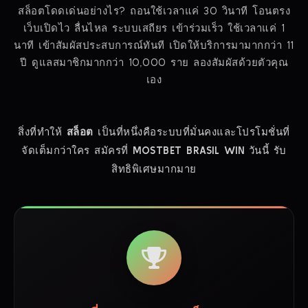
สล็อตโดดเด่นอย่างไร? ถอนใช้เวลาแค่ 30 วินาที โอนตรง
เว็บเปิดไว ลื่นไหล ระบบเสถียร เข้าร่วมเร็ว ใช้เวลาแค่ 1
นาที เข้าสัมผัสประสบการณ์ทันที เปิดให้บริการมามากกว่า 11
ปี ดูแลสมาชิกมากกว่า 10,000 ราย ลองสัมผัสด้วยตัวคุณ
เอง
สิ่งที่ทำให้
สล็อต
เป็นที่หนึ่งคือระบบที่มั่นคงและโปรโมชั่นที่
จัดเต็มกว่าใคร สมัครที่
MOSTBET BRASIL WIN
วันนี้ รับ
สิทธิพิเศษมากมาย