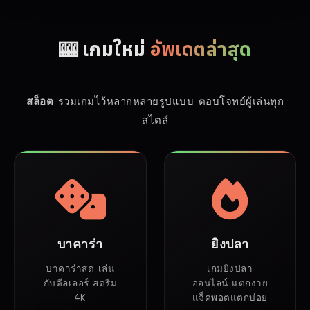
🎰 เกมใหม่
อัพเดตล่าสุด
สล็อต
รวมเกมไว้หลากหลายรูปแบบ ตอบโจทย์ผู้เล่นทุก
สไตล์
บาคาร่า
ยิงปลา
บาคาร่าสด เล่น
เกมยิงปลา
กับดีลเลอร์ สตรีม
ออนไลน์ แตกง่าย
4K
แจ็คพอตแตกบ่อย