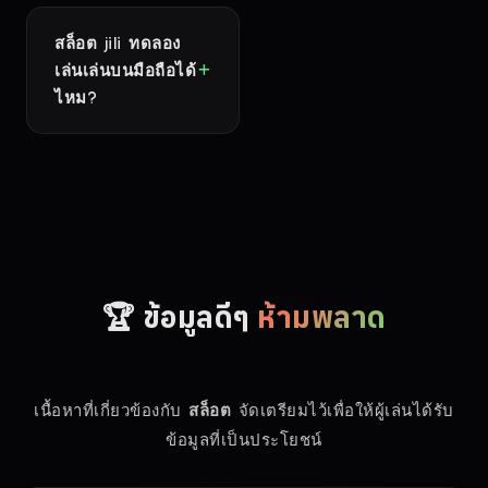
สูตรสล็อต pgมีโปร
WIN
สล็อต
มากมาย เครดิตฟรี
สล็อต jili ทดลอง
โบนัสฝาก และอื่นๆ
เล่นเล่นบนมือถือได้
อีก ที่ MOSTBET
ไหม?
BRASIL WIN
สล็อต jili ทดลองเล่น
เล่นได้ทุกเครื่อง มือ
ถือ แท็บเล็ต เล่นผ่าน
เว็บได้
สล็อต
🏆 ข้อมูลดีๆ
ห้ามพลาด
เนื้อหาที่เกี่ยวข้องกับ
สล็อต
จัดเตรียมไว้เพื่อให้ผู้เล่นได้รับ
ข้อมูลที่เป็นประโยชน์