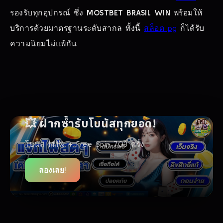
รองรับทุกอุปกรณ์ ซึ่ง
MOSTBET BRASIL WIN
พร้อมให้
บริการด้วยมาตรฐานระดับสากล ทั้งนี้
สล็อต pg
ก็ได้รับ
ความนิยมไม่แพ้กัน
💥 ฝากซ้ำรับโบนัสทุกยอด!
โบนัส 141% + Free Spin 703 ครั้ง
ลองเลย!