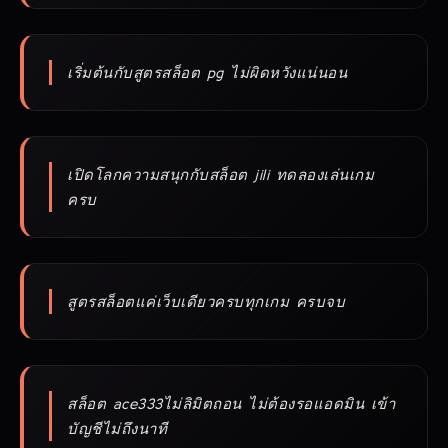
เริ่มต้นกับสูตรสล็อต pg ไม่ผิดหวังแน่นอน
เปิดโลกความสนุกกับสล็อต jili ทดลองเล่นเกม
ครบ
สูตรสล็อตแค่เว็บเดียวครบทุกเกม ครบจบ
สล็อต ace333ไม่ลิมิตถอน ไม่ต้องรอแอดมิน เข้า
บัญชีไม่ถึงนาที