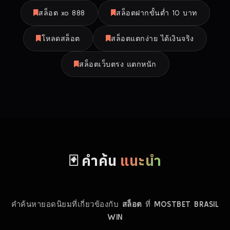
สล็อต xo 888
สล็อตฝากขั้นต่ำ 10 บาท
โหลดสล็อต
สล็อตแตกง่าย ได้เงินจริง
สล็อตเว็บตรง แตกหนัก
🃏 คำค้น
แนะนำ
คำค้นหายอดนิยมที่เกี่ยวข้องกับ
สล็อต
ที่
MOSTBET BRASIL
WIN