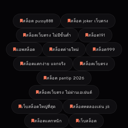
สล็อต pussy888
สล็อต joker เว็บตรง
สล็อตเว็บตรง ไม่มีขั้นต่ำ
สล็อต191
แอพสล็อต
สล็อตค่ายใหม่
สล็อต999
สล็อตแตกง่าย แจกจริง
สล็อตเว็บตรง
สล็อต pantip 2026
สล็อตเว็บตรง ไม่ผ่านเอเย่นต์
เว็บสล็อตใหญ่ที่สุด
สล็อตทดลองเล่น jili
สล็อตแตกหนัก
เว็บสล็อต