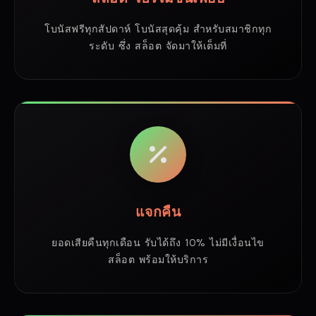
โบนัสฟรีทุกสัปดาห์ โบนัสสุดคุ้ม สำหรับสมาชิกทุก
ระดับ ซึ่ง สล็อต จัดมาให้เต็มที่
แจกคืน
ยอดเสียคืนทุกเดือน รับได้ถึง 10% ไม่มีเงื่อนไข
สล็อต พร้อมให้บริการ