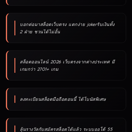
บอกต่อมาสล็อตเว็บตรง แตกง่าย jokerรับเงินทั้ง
2 ฝ่าย ชวนได้ไม่อั้น
สล็อตออนไลน์ 2026 เว็บตรงจากต่างประเทศ มี
เกมกว่า 2701+ เกม
ลงทะเบียนสล็อตมือถือตอนนี้ ได้โบนัสพิเศษ
ลุ้นรางวัลกับสมัครสล็อตได้แล้ว ระบบออโต้ 55