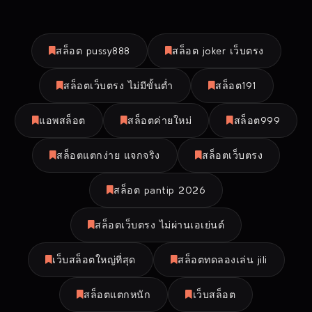
สล็อต pussy888
สล็อต joker เว็บตรง
สล็อตเว็บตรง ไม่มีขั้นต่ำ
สล็อต191
แอพสล็อต
สล็อตค่ายใหม่
สล็อต999
สล็อตแตกง่าย แจกจริง
สล็อตเว็บตรง
สล็อต pantip 2026
สล็อตเว็บตรง ไม่ผ่านเอเย่นต์
เว็บสล็อตใหญ่ที่สุด
สล็อตทดลองเล่น jili
สล็อตแตกหนัก
เว็บสล็อต