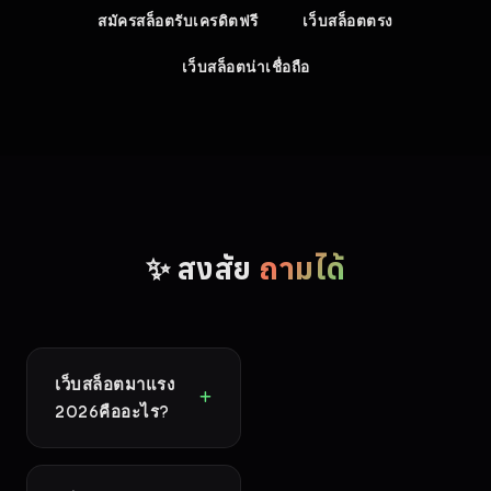
สมัครสล็อตรับเครดิตฟรี
เว็บสล็อตตรง
เว็บสล็อตน่าเชื่อถือ
✨ สงสัย
ถามได้
เว็บสล็อตมาแรง
2026คืออะไร?
เว็บสล็อตมาแรง