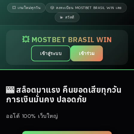
💥 เกมใหม่ทุกวัน
🎲 ลงทะเบียน MOSTBET BRASIL WIN เลย
💫 สวัสดี
💥 MOSTBET BRASIL WIN
เข้าสู่ระบบ
เข้าร่วม
🎰 สล็อตมาแรง คืนยอดเสียทุกวัน
การเงินมั่นคง ปลอดภัย
ออโต้ 100% เว็บใหญ่