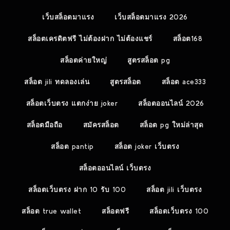
เว็บสล็อตมาแรง
เว็บสล็อตมาแรง 2026
สล็อตเครดิตฟรี ไม่ต้องฝาก ไม่ต้องแชร์
สล็อต168
สล็อตค่ายใหญ่
สูตรสล็อต pg
สล็อต jili ทดลองเล่น
สูตรสล็อต
สล็อต ace333
สล็อตเว็บตรง แตกง่าย joker
สล็อตออนไลน์ 2026
สล็อตมือถือ
สมัครสล็อต
สล็อต pg ใหม่ล่าสุด
สล็อต pantip
สล็อต joker เว็บตรง
สล็อตออนไลน์ เว็บตรง
สล็อตเว็บตรง ฝาก 10 รับ 100
สล็อต jili เว็บตรง
สล็อต true wallet
สล็อตฟรี
สล็อตเว็บตรง 100