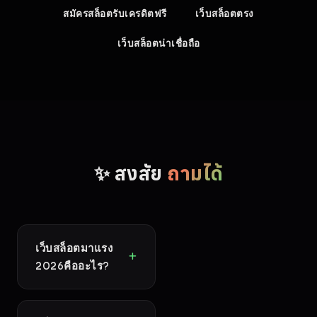
สมัครสล็อตรับเครดิตฟรี
เว็บสล็อตตรง
เว็บสล็อตน่าเชื่อถือ
✨ สงสัย
ถามได้
เว็บสล็อตมาแรง
2026คืออะไร?
เว็บสล็อตมาแรง