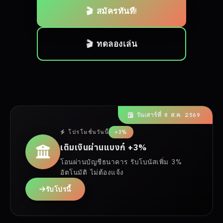
🎬 สมัครทันที!
🎬 ทดลองเล่น
วันเสาร์ที่ 8 ส.ค. 2569
โปรโมชั่นวันนี้
+3%
เติมเงินผ่านแบงก์ +3%
โอนผ่านบัญชีธนาคาร รับโบนัสเพิ่ม 3%
อัตโนมัติ ไม่ต้องแจ้ง
รับโปรนี้