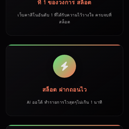
ที่ 1 ของวงการ สล็อต
เว็บคาสิโนอันดับ 1 ที่ได้รับความไว้วางใจ ครบจบที่
สล็อต
สล็อต ฝากถอนไว
AI ออโต้ ทำรายการไวสุดๆไม่เกิน 1 นาที