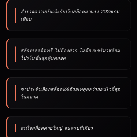
สำรวจความบันเทิงกับเว็บสล็อตมาแรง 2026เกม
เพียบ
สล็อตเครดิตฟรี ไม่ต้องฝาก ไม่ต้องแชร์มาพร้อม
โปรโมชั่นสุดคุ้มตลอด
ขาประจำเลือกสล็อต168ด้วยเหตุผลว่าถอนไวที่สุด
ในตลาด
สนใจสล็อตค่ายใหญ่ จบครบที่เดียว