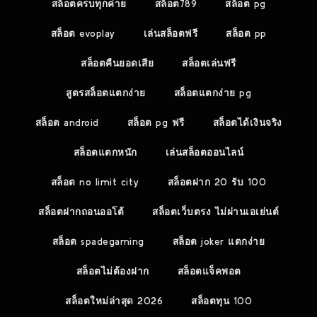
สล็อตครบทุกค่าย
สล็อต789
สล็อต pg
สล็อต evoplay
เล่นสล็อตฟรี
สล็อต pp
สล็อตคืนยอดเสีย
สล็อตเล่นฟรี
สูตรสล็อตแตกง่าย
สล็อตแตกง่าย pg
สล็อต android
สล็อต pg ฟรี
สล็อตได้เงินจริง
สล็อตแตกหนัก
เล่นสล็อตออนไลน์
สล็อต no limit city
สล็อตฝาก 20 รับ 100
สล็อตฝากถอนออโต้
สล็อตเว็บตรง ไม่ผ่านเอเย่นต์
สล็อต spadegaming
สล็อต joker แตกง่าย
สล็อตไม่ต้องฝาก
สล็อตแจ็คพอต
สล็อตใหม่ล่าสุด 2026
สล็อตทุน 100