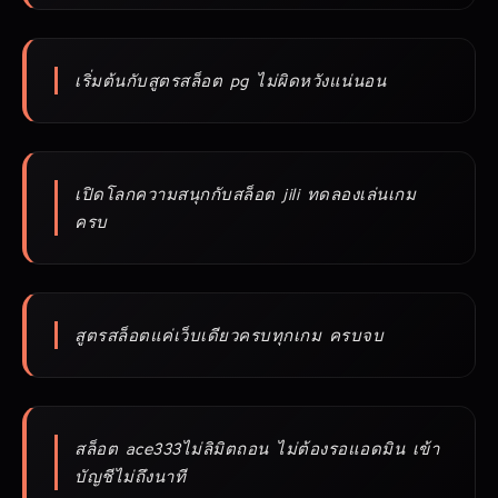
เริ่มต้นกับสูตรสล็อต pg ไม่ผิดหวังแน่นอน
เปิดโลกความสนุกกับสล็อต jili ทดลองเล่นเกม
ครบ
สูตรสล็อตแค่เว็บเดียวครบทุกเกม ครบจบ
สล็อต ace333ไม่ลิมิตถอน ไม่ต้องรอแอดมิน เข้า
บัญชีไม่ถึงนาที