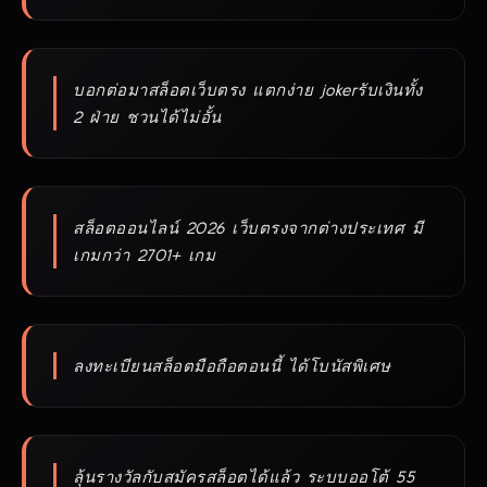
บอกต่อมาสล็อตเว็บตรง แตกง่าย jokerรับเงินทั้ง
2 ฝ่าย ชวนได้ไม่อั้น
สล็อตออนไลน์ 2026 เว็บตรงจากต่างประเทศ มี
เกมกว่า 2701+ เกม
ลงทะเบียนสล็อตมือถือตอนนี้ ได้โบนัสพิเศษ
ลุ้นรางวัลกับสมัครสล็อตได้แล้ว ระบบออโต้ 55