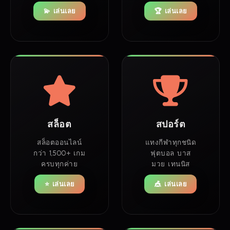
💫 เล่นเลย
🏆 เล่นเลย
สล็อต
สปอร์ต
สล็อตออนไลน์
แทงกีฬาทุกชนิด
กว่า 1,500+ เกม
ฟุตบอล บาส
ครบทุกค่าย
มวย เทนนิส
⭐ เล่นเลย
🎪 เล่นเลย