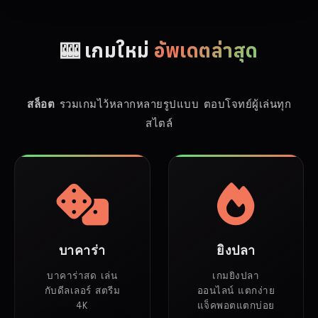
🎰 เกมใหม่
อัพเดตล่าสุด
สล็อต
รวมเกมไว้หลากหลายรูปแบบ ตอบโจทย์ผู้เล่นทุก
สไตล์
บาคาร่า
ยิงปลา
บาคาร่าสด เล่น
เกมยิงปลา
กับดีลเลอร์ สตรีม
ออนไลน์ แตกง่าย
4K
แจ็คพอตแตกบ่อย