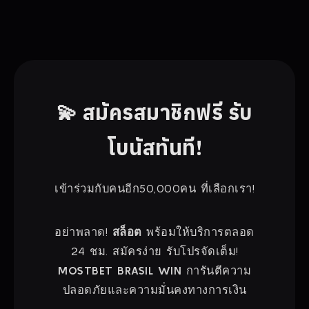
💫 สมัครสมาชิกฟรี รับ
โบนัสทันที!
เข้าร่วมกับคนอีก50,000คน ที่เลือกเรา!
อย่าพลาด!
สล็อต
พร้อมให้บริการตลอด
24 ชม. สมัครง่าย รับโปรจัดเต็ม!
MOSTBET BRASIL WIN
การันตีความ
ปลอดภัยและความมั่นคงทางการเงิน