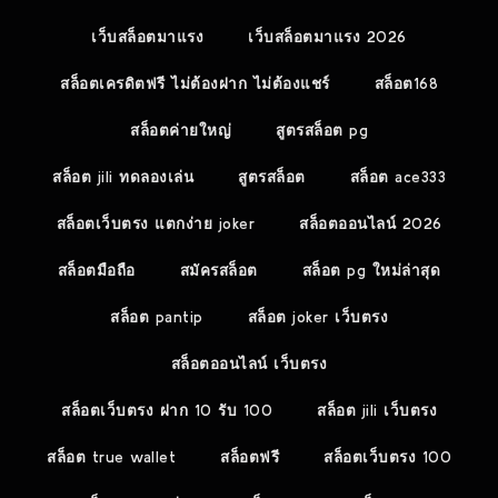
เว็บสล็อตมาแรง
เว็บสล็อตมาแรง 2026
สล็อตเครดิตฟรี ไม่ต้องฝาก ไม่ต้องแชร์
สล็อต168
สล็อตค่ายใหญ่
สูตรสล็อต pg
สล็อต jili ทดลองเล่น
สูตรสล็อต
สล็อต ace333
สล็อตเว็บตรง แตกง่าย joker
สล็อตออนไลน์ 2026
สล็อตมือถือ
สมัครสล็อต
สล็อต pg ใหม่ล่าสุด
สล็อต pantip
สล็อต joker เว็บตรง
สล็อตออนไลน์ เว็บตรง
สล็อตเว็บตรง ฝาก 10 รับ 100
สล็อต jili เว็บตรง
สล็อต true wallet
สล็อตฟรี
สล็อตเว็บตรง 100