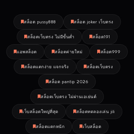
สล็อต pussy888
สล็อต joker เว็บตรง
สล็อตเว็บตรง ไม่มีขั้นต่ำ
สล็อต191
แอพสล็อต
สล็อตค่ายใหม่
สล็อต999
สล็อตแตกง่าย แจกจริง
สล็อตเว็บตรง
สล็อต pantip 2026
สล็อตเว็บตรง ไม่ผ่านเอเย่นต์
เว็บสล็อตใหญ่ที่สุด
สล็อตทดลองเล่น jili
สล็อตแตกหนัก
เว็บสล็อต