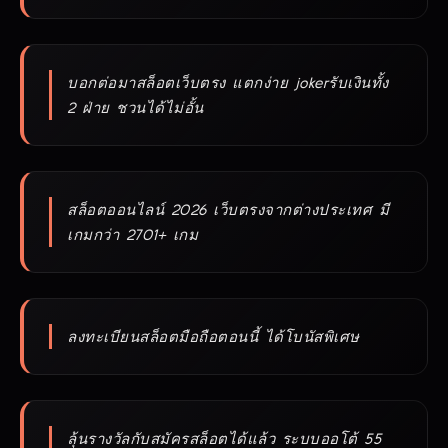
บอกต่อมาสล็อตเว็บตรง แตกง่าย jokerรับเงินทั้ง
2 ฝ่าย ชวนได้ไม่อั้น
สล็อตออนไลน์ 2026 เว็บตรงจากต่างประเทศ มี
เกมกว่า 2701+ เกม
ลงทะเบียนสล็อตมือถือตอนนี้ ได้โบนัสพิเศษ
ลุ้นรางวัลกับสมัครสล็อตได้แล้ว ระบบออโต้ 55