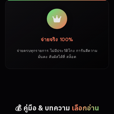
จ่ายจริง 100%
จ่ายครบทุกรายการ ไม่มีประวัติโกง การันตีความ
มั่นคง สัมผัสได้ที่ สล็อต
💰 คู่มือ & บทความ
เลือกอ่าน