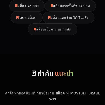
สล็อต xo 888
สล็อตฝากขั้นต่ำ 10 บาท
โหลดสล็อต
สล็อตแตกง่าย ได้เงินจริง
สล็อตเว็บตรง แตกหนัก
🃏 คำค้น
แนะนำ
คำค้นหายอดนิยมที่เกี่ยวข้องกับ
สล็อต
ที่
MOSTBET BRASIL
WIN