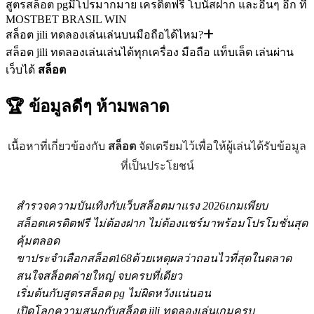
สูตรสล็อต pgมีโปรมากมาย เครดิตฟรี โบนัสฝาก และอื่นๆ อีก ที่
MOSTBET BRASIL WIN
สล็อต jili ทดลองเล่นเล่นบนมือถือได้ไหม?
สล็อต jili ทดลองเล่นเล่นได้ทุกเครื่อง มือถือ แท็บเล็ต เล่นผ่าน
เว็บได้
สล็อต
🏆 ข้อมูลดีๆ
ห้ามพลาด
เนื้อหาที่เกี่ยวข้องกับ
สล็อต
จัดเตรียมไว้เพื่อให้ผู้เล่นได้รับข้อมูล
ที่เป็นประโยชน์
สำรวจความบันเทิงกับเว็บสล็อตมาแรง 2026เกมเพียบ
สล็อตเครดิตฟรี ไม่ต้องฝาก ไม่ต้องแชร์มาพร้อมโปรโมชั่นสุด
คุ้มตลอด
ขาประจำเลือกสล็อต168ด้วยเหตุผลว่าถอนไวที่สุดในตลาด
สนใจสล็อตค่ายใหญ่ จบครบที่เดียว
เริ่มต้นกับสูตรสล็อต pg ไม่ผิดหวังแน่นอน
เปิดโลกความสนุกกับสล็อต jili ทดลองเล่นเกมครบ