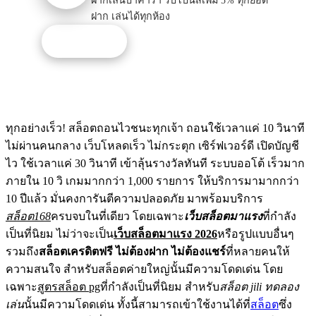
ฝากเล่นบาคาร่า รับโบนัสเพิ่ม 5% ทุกยอด
ฝาก เล่นได้ทุกห้อง
รับโปรนี้
ทุกอย่างเร็ว! สล็อตถอนไวชนะทุกเจ้า ถอนใช้เวลาแค่ 10 วินาที
ไม่ผ่านคนกลาง เว็บโหลดเร็ว ไม่กระตุก เซิร์ฟเวอร์ดี เปิดบัญชี
ไว ใช้เวลาแค่ 30 วินาที เข้าลุ้นรางวัลทันที ระบบออโต้ เร็วมาก
ภายใน 10 วิ เกมมากกว่า 1,000 รายการ ให้บริการมามากกว่า
10 ปีแล้ว มั่นคงการันตีความปลอดภัย มาพร้อมบริการ
สล็อต168
ครบจบในที่เดียว โดยเฉพาะ
เว็บสล็อตมาแรง
ที่กำลัง
เป็นที่นิยม ไม่ว่าจะเป็น
เว็บสล็อตมาแรง 2026
หรือรูปแบบอื่นๆ
รวมถึง
สล็อตเครดิตฟรี ไม่ต้องฝาก ไม่ต้องแชร์
ที่หลายคนให้
ความสนใจ สำหรับสล็อตค่ายใหญ่นั้นมีความโดดเด่น โดย
เฉพาะ
สูตรสล็อต pg
ที่กำลังเป็นที่นิยม สำหรับ
สล็อต jili ทดลอง
เล่น
นั้นมีความโดดเด่น ทั้งนี้สามารถเข้าใช้งานได้ที่
สล็อต
ซึ่ง