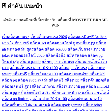
🃏 คำค้น
แนะนำ
คำค้นหายอดนิยมที่เกี่ยวข้องกับ
สล็อต
ที่
MOSTBET BRASIL
WIN
เว็บสล็อตมาแรง
เว็บสล็อตมาแรง 2026
สล็อตเครดิตฟรี ไม่ต้อง
ฝาก ไม่ต้องแชร์
สล็อต168
สล็อตค่ายใหญ่
สูตรสล็อต pg
สล็อต
jili ทดลองเล่น
สูตรสล็อต
สล็อต ace333
สล็อตเว็บตรง แตกง่าย
joker
สล็อตออนไลน์ 2026
สล็อตมือถือ
สมัครสล็อต
สล็อต pg
ใหม่ล่าสุด
สล็อต pantip
สล็อต joker เว็บตรง
สล็อตออนไลน์ เว็บ
ตรง
สล็อตเว็บตรง ฝาก 10 รับ 100
สล็อต jili เว็บตรง
สล็อต true
wallet
สล็อตฟรี
สล็อตเว็บตรง 100
สล็อตครบทุกค่าย
สล็อต789
สล็อต pg
สล็อต evoplay
เล่นสล็อตฟรี
สล็อต pp
สล็อตคืนยอดเสีย
สล็อตเล่นฟรี
สูตรสล็อตแตกง่าย
สล็อตแตกง่าย pg
สล็อต android
สล็อต pg ฟรี
สล็อตได้เงินจริง
สล็อตแตกหนัก
เล่นสล็อตออนไลน์
สล็อต no limit city
สล็อตฝาก 20 รับ 100
สล็อตฝากถอนออโต้
สล็อตเว็บตรง ไม่ผ่านเอเย่นต์
สล็อต spadegaming
สล็อต joker