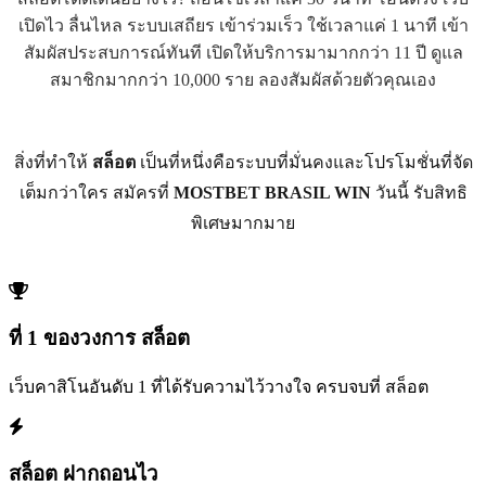
เปิดไว ลื่นไหล ระบบเสถียร เข้าร่วมเร็ว ใช้เวลาแค่ 1 นาที เข้า
สัมผัสประสบการณ์ทันที เปิดให้บริการมามากกว่า 11 ปี ดูแล
สมาชิกมากกว่า 10,000 ราย ลองสัมผัสด้วยตัวคุณเอง
สิ่งที่ทำให้
สล็อต
เป็นที่หนึ่งคือระบบที่มั่นคงและโปรโมชั่นที่จัด
เต็มกว่าใคร สมัครที่
MOSTBET BRASIL WIN
วันนี้ รับสิทธิ
พิเศษมากมาย
ที่ 1 ของวงการ สล็อต
เว็บคาสิโนอันดับ 1 ที่ได้รับความไว้วางใจ ครบจบที่ สล็อต
สล็อต ฝากถอนไว