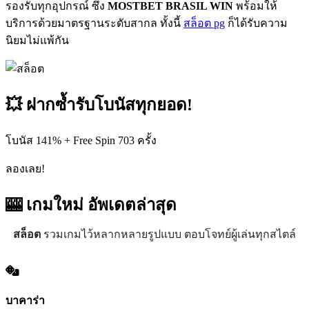
รองรับทุกอุปกรณ์ ซึ่ง
MOSTBET BRASIL WIN
พร้อมให้
บริการด้วยมาตรฐานระดับสากล ทั้งนี้
สล็อต pg
ก็ได้รับความ
นิยมไม่แพ้กัน
💥 ฝากซ้ำรับโบนัสทุกยอด!
โบนัส 141% + Free Spin 703 ครั้ง
ลองเลย!
🎰 เกมใหม่
อัพเดตล่าสุด
สล็อต
รวมเกมไว้หลากหลายรูปแบบ ตอบโจทย์ผู้เล่นทุกสไตล์
บาคาร่า