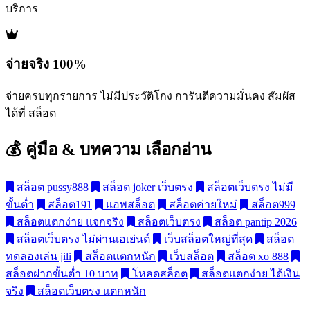
บริการ
จ่ายจริง 100%
จ่ายครบทุกรายการ ไม่มีประวัติโกง การันตีความมั่นคง สัมผัส
ได้ที่ สล็อต
💰 คู่มือ & บทความ
เลือกอ่าน
สล็อต pussy888
สล็อต joker เว็บตรง
สล็อตเว็บตรง ไม่มี
ขั้นต่ำ
สล็อต191
แอพสล็อต
สล็อตค่ายใหม่
สล็อต999
สล็อตแตกง่าย แจกจริง
สล็อตเว็บตรง
สล็อต pantip 2026
สล็อตเว็บตรง ไม่ผ่านเอเย่นต์
เว็บสล็อตใหญ่ที่สุด
สล็อต
ทดลองเล่น jili
สล็อตแตกหนัก
เว็บสล็อต
สล็อต xo 888
สล็อตฝากขั้นต่ำ 10 บาท
โหลดสล็อต
สล็อตแตกง่าย ได้เงิน
จริง
สล็อตเว็บตรง แตกหนัก