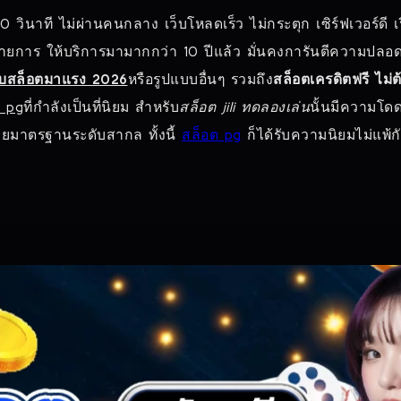
วินาที ไม่ผ่านคนกลาง เว็บโหลดเร็ว ไม่กระตุก เซิร์ฟเวอร์ดี เป
ายการ ให้บริการมามากกว่า 10 ปีแล้ว มั่นคงการันตีความปลอด
็บสล็อตมาแรง 2026
หรือรูปแบบอื่นๆ รวมถึง
สล็อตเครดิตฟรี ไม่ต
ต pg
ที่กำลังเป็นที่นิยม สำหรับ
สล็อต jili ทดลองเล่น
นั้นมีความโดดเ
วยมาตรฐานระดับสากล ทั้งนี้
สล็อต pg
ก็ได้รับความนิยมไม่แพ้ก