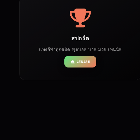
สปอร์ต
แทงกีฬาทุกชนิด ฟุตบอล บาส มวย เทนนิส
🎪 เล่นเลย