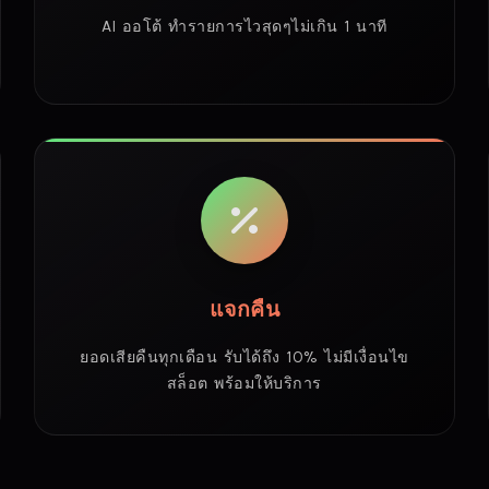
AI ออโต้ ทำรายการไวสุดๆไม่เกิน 1 นาที
แจกคืน
ยอดเสียคืนทุกเดือน รับได้ถึง 10% ไม่มีเงื่อนไข
สล็อต พร้อมให้บริการ