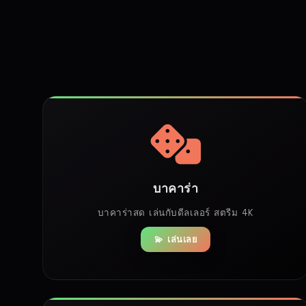
บาคาร่า
บาคาร่าสด เล่นกับดีลเลอร์ สตรีม 4K
💫 เล่นเลย