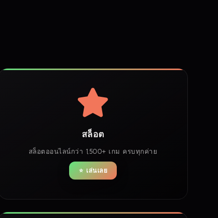
สล็อต
สล็อตออนไลน์กว่า 1,500+ เกม ครบทุกค่าย
⭐ เล่นเลย