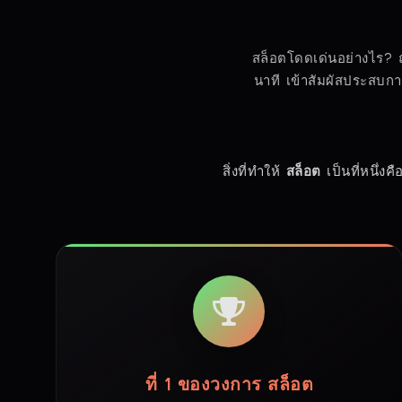
สล็อตโดดเด่นอย่างไร? ถ
นาที เข้าสัมผัสประสบกา
สิ่งที่ทำให้
สล็อต
เป็นที่หนึ่งค
ที่ 1 ของวงการ สล็อต