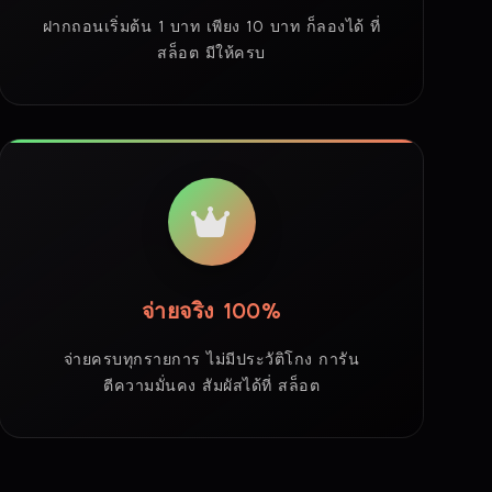
ฝากถอนเริ่มต้น 1 บาท เพียง 10 บาท ก็ลองได้ ที่
สล็อต มีให้ครบ
จ่ายจริง 100%
จ่ายครบทุกรายการ ไม่มีประวัติโกง การัน
ตีความมั่นคง สัมผัสได้ที่ สล็อต