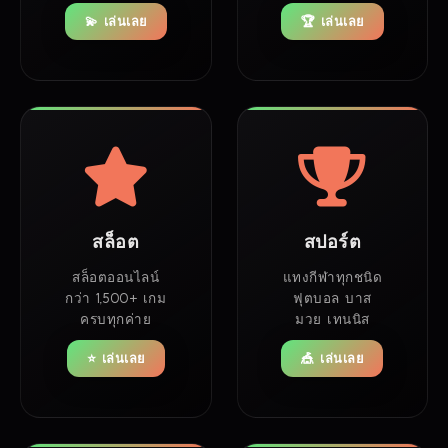
💫 เล่นเลย
🏆 เล่นเลย
สล็อต
สปอร์ต
สล็อตออนไลน์
แทงกีฬาทุกชนิด
กว่า 1,500+ เกม
ฟุตบอล บาส
ครบทุกค่าย
มวย เทนนิส
⭐ เล่นเลย
🎪 เล่นเลย