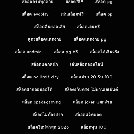
สล็อตครบทุกค่าย
สล็อต789
สล็อต pg
สล็อต evoplay
เล่นสล็อตฟรี
สล็อต pp
สล็อตคืนยอดเสีย
สล็อตเล่นฟรี
สูตรสล็อตแตกง่าย
สล็อตแตกง่าย pg
สล็อต android
สล็อต pg ฟรี
สล็อตได้เงินจริง
สล็อตแตกหนัก
เล่นสล็อตออนไลน์
สล็อต no limit city
สล็อตฝาก 20 รับ 100
สล็อตฝากถอนออโต้
สล็อตเว็บตรง ไม่ผ่านเอเย่นต์
สล็อต spadegaming
สล็อต joker แตกง่าย
สล็อตไม่ต้องฝาก
สล็อตแจ็คพอต
สล็อตใหม่ล่าสุด 2026
สล็อตทุน 100