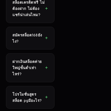
2026เป็นเว็บพนัน
สล็อตเครดิตฟรี ไม่
ออนไลน์ ชั้นนำ ฝาก
ต้องฝาก ไม่ต้อง
ถอนออโต้ รวดเร็ว
แชร์น่าเล่นไหม?
มั่นคง ที่ MOSTBET
สล็อตเครดิตฟรี ไม่
BRASIL WIN
สล็อต
ต้องฝาก ไม่ต้องแชร์
สมัครสล็อต168ยัง
ได้รับความนิยมสูง
ไง?
สมาชิกเยอะ จ่ายจริง
สล็อต168ไม่ยุ่งยาก
มั่นคง
สล็อต
ใช้เวลาไม่นาน รับ
ฝากเงินสล็อตค่าย
โบนัสทันที
สล็อต
ใหญ่ขั้นต่ำเท่า
ไหร่?
สล็อตค่ายใหญ่ไม่มี
ขั้นต่ำ ทำรายการเร็ว
โปรโมชั่นสูตร
ไม่ถึง 30 วินาที ที่
สล็อต pgมีอะไร?
MOSTBET BRASIL