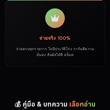
จ่ายจริง 100%
จ่ายครบทุกรายการ ไม่มีประวัติโกง การันตีความ
มั่นคง สัมผัสได้ที่ สล็อต
💰 คู่มือ & บทความ
เลือกอ่าน