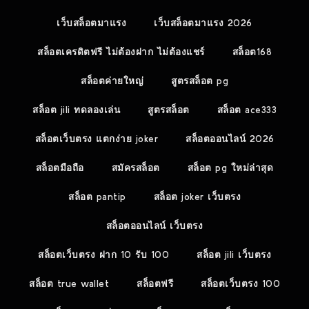
เว็บสล็อตมาแรง
เว็บสล็อตมาแรง 2026
สล็อตเครดิตฟรี ไม่ต้องฝาก ไม่ต้องแชร์
สล็อต168
สล็อตค่ายใหญ่
สูตรสล็อต pg
สล็อต jili ทดลองเล่น
สูตรสล็อต
สล็อต ace333
สล็อตเว็บตรง แตกง่าย joker
สล็อตออนไลน์ 2026
สล็อตมือถือ
สมัครสล็อต
สล็อต pg ใหม่ล่าสุด
สล็อต pantip
สล็อต joker เว็บตรง
สล็อตออนไลน์ เว็บตรง
สล็อตเว็บตรง ฝาก 10 รับ 100
สล็อต jili เว็บตรง
สล็อต true wallet
สล็อตฟรี
สล็อตเว็บตรง 100