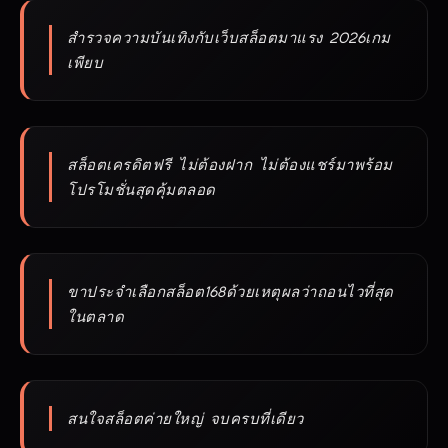
สำรวจความบันเทิงกับเว็บสล็อตมาแรง 2026เกม
เพียบ
สล็อตเครดิตฟรี ไม่ต้องฝาก ไม่ต้องแชร์มาพร้อม
โปรโมชั่นสุดคุ้มตลอด
ขาประจำเลือกสล็อต168ด้วยเหตุผลว่าถอนไวที่สุด
ในตลาด
สนใจสล็อตค่ายใหญ่ จบครบที่เดียว