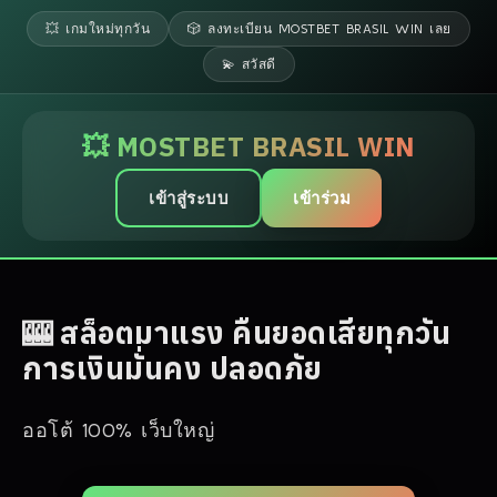
💥 เกมใหม่ทุกวัน
🎲 ลงทะเบียน MOSTBET BRASIL WIN เลย
💫 สวัสดี
💥 MOSTBET BRASIL WIN
เข้าสู่ระบบ
เข้าร่วม
🎰 สล็อตมาแรง คืนยอดเสียทุกวัน
การเงินมั่นคง ปลอดภัย
ออโต้ 100% เว็บใหญ่