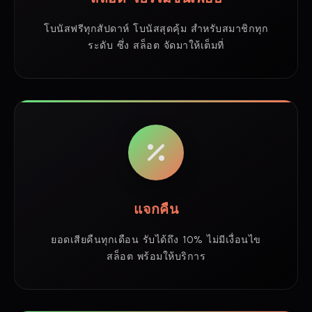
โบนัสฟรีทุกสัปดาห์ โบนัสสุดคุ้ม สำหรับสมาชิกทุก
ระดับ ซึ่ง สล็อต จัดมาให้เต็มที่
แจกคืน
ยอดเสียคืนทุกเดือน รับได้ถึง 10% ไม่มีเงื่อนไข
สล็อต พร้อมให้บริการ