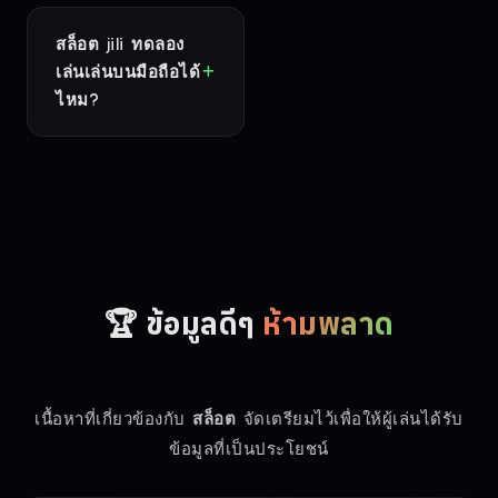
สูตรสล็อต pgมีโปร
WIN
สล็อต
มากมาย เครดิตฟรี
สล็อต jili ทดลอง
โบนัสฝาก และอื่นๆ
เล่นเล่นบนมือถือได้
อีก ที่ MOSTBET
ไหม?
BRASIL WIN
สล็อต jili ทดลองเล่น
เล่นได้ทุกเครื่อง มือ
ถือ แท็บเล็ต เล่นผ่าน
เว็บได้
สล็อต
🏆 ข้อมูลดีๆ
ห้ามพลาด
เนื้อหาที่เกี่ยวข้องกับ
สล็อต
จัดเตรียมไว้เพื่อให้ผู้เล่นได้รับ
ข้อมูลที่เป็นประโยชน์