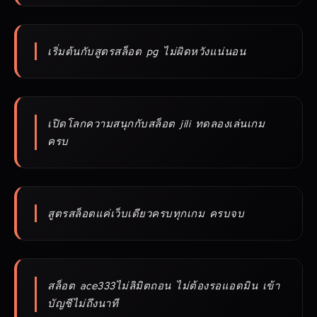
เริ่มต้นกับสูตรสล็อต pg ไม่ผิดหวังแน่นอน
เปิดโลกความสนุกกับสล็อต jili ทดลองเล่นเกม
ครบ
สูตรสล็อตแค่เว็บเดียวครบทุกเกม ครบจบ
สล็อต ace333ไม่ลิมิตถอน ไม่ต้องรอแอดมิน เข้า
บัญชีไม่ถึงนาที