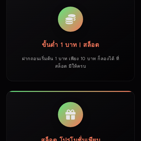
ขั้นต่ำ 1 บาท | สล็อต
ฝากถอนเริ่มต้น 1 บาท เพียง 10 บาท ก็ลองได้ ที่
สล็อต มีให้ครบ
สล็อต โปรโมชั่นเพียบ