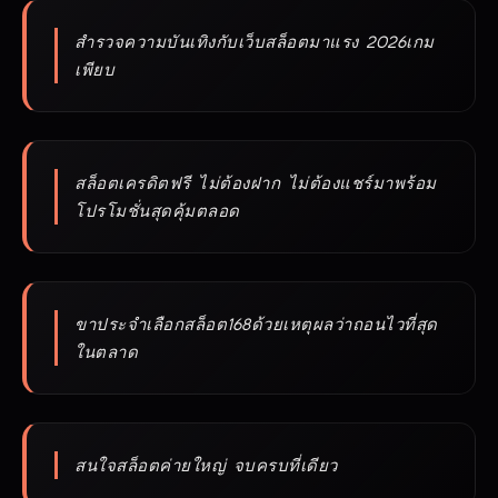
สำรวจความบันเทิงกับเว็บสล็อตมาแรง 2026เกม
เพียบ
สล็อตเครดิตฟรี ไม่ต้องฝาก ไม่ต้องแชร์มาพร้อม
โปรโมชั่นสุดคุ้มตลอด
ขาประจำเลือกสล็อต168ด้วยเหตุผลว่าถอนไวที่สุด
ในตลาด
สนใจสล็อตค่ายใหญ่ จบครบที่เดียว