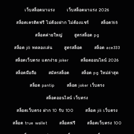
เว็บสล็อตมาแรง
เว็บสล็อตมาแรง 2026
สล็อตเครดิตฟรี ไม่ต้องฝาก ไม่ต้องแชร์
สล็อต168
สล็อตค่ายใหญ่
สูตรสล็อต pg
สล็อต jili ทดลองเล่น
สูตรสล็อต
สล็อต ace333
สล็อตเว็บตรง แตกง่าย joker
สล็อตออนไลน์ 2026
สล็อตมือถือ
สมัครสล็อต
สล็อต pg ใหม่ล่าสุด
สล็อต pantip
สล็อต joker เว็บตรง
สล็อตออนไลน์ เว็บตรง
สล็อตเว็บตรง ฝาก 10 รับ 100
สล็อต jili เว็บตรง
สล็อต true wallet
สล็อตฟรี
สล็อตเว็บตรง 100