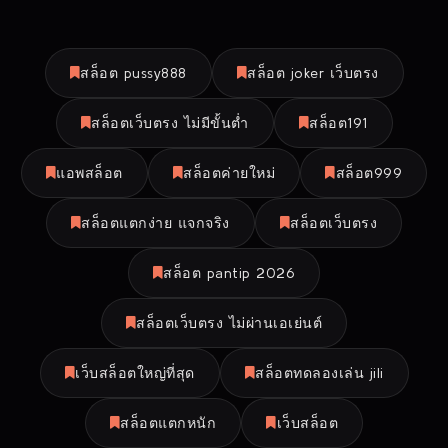
สล็อต pussy888
สล็อต joker เว็บตรง
สล็อตเว็บตรง ไม่มีขั้นต่ำ
สล็อต191
แอพสล็อต
สล็อตค่ายใหม่
สล็อต999
สล็อตแตกง่าย แจกจริง
สล็อตเว็บตรง
สล็อต pantip 2026
สล็อตเว็บตรง ไม่ผ่านเอเย่นต์
เว็บสล็อตใหญ่ที่สุด
สล็อตทดลองเล่น jili
สล็อตแตกหนัก
เว็บสล็อต