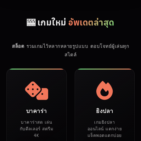
🎰 เกมใหม่
อัพเดตล่าสุด
สล็อต
รวมเกมไว้หลากหลายรูปแบบ ตอบโจทย์ผู้เล่นทุก
สไตล์
บาคาร่า
ยิงปลา
บาคาร่าสด เล่น
เกมยิงปลา
กับดีลเลอร์ สตรีม
ออนไลน์ แตกง่าย
4K
แจ็คพอตแตกบ่อย