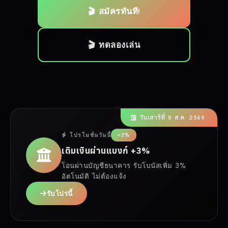
🎬 สมัครทันที!
🎬 ทดลองเล่น
วันเสาร์ที่ 8 ส.ค. 2569
โปรโมชั่นวันนี้
+3%
เติมเงินผ่านแบงก์ +3%
โอนผ่านบัญชีธนาคาร รับโบนัสเพิ่ม 3%
อัตโนมัติ ไม่ต้องแจ้ง
รับโปรนี้