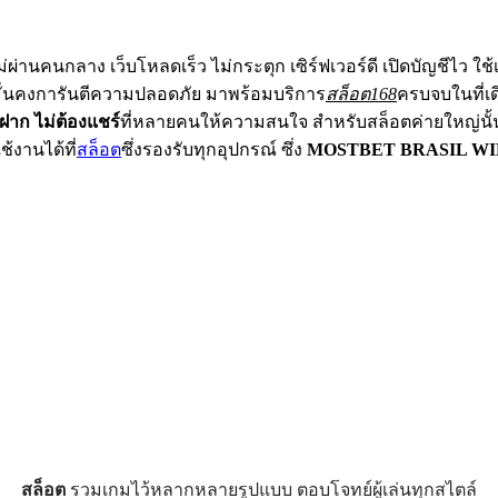
่ผ่านคนกลาง เว็บโหลดเร็ว ไม่กระตุก เซิร์ฟเวอร์ดี เปิดบัญชีไว ใช
 มั่นคงการันตีความปลอดภัย มาพร้อมบริการ
สล็อต168
ครบจบในที่เ
งฝาก ไม่ต้องแชร์
ที่หลายคนให้ความสนใจ สำหรับสล็อตค่ายใหญ่นั
ช้งานได้ที่
สล็อต
ซึ่งรองรับทุกอุปกรณ์ ซึ่ง
MOSTBET BRASIL WI
สล็อต
รวมเกมไว้หลากหลายรูปแบบ ตอบโจทย์ผู้เล่นทุกสไตล์