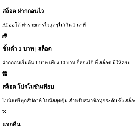
สล็อต ฝากถอนไว
AI ออโต้ ทำรายการไวสุดๆไม่เกิน 1 นาที
ขั้นต่ำ 1 บาท | สล็อต
ฝากถอนเริ่มต้น 1 บาท เพียง 10 บาท ก็ลองได้ ที่ สล็อต มีให้ครบ
สล็อต โปรโมชั่นเพียบ
โบนัสฟรีทุกสัปดาห์ โบนัสสุดคุ้ม สำหรับสมาชิกทุกระดับ ซึ่ง สล็อต
แจกคืน