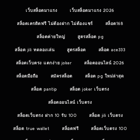
เว็บสล็อตมาแรง
เว็บสล็อตมาแรง 2026
สล็อตเครดิตฟรี ไม่ต้องฝาก ไม่ต้องแชร์
สล็อต168
สล็อตค่ายใหญ่
สูตรสล็อต pg
สล็อต jili ทดลองเล่น
สูตรสล็อต
สล็อต ace333
สล็อตเว็บตรง แตกง่าย joker
สล็อตออนไลน์ 2026
สล็อตมือถือ
สมัครสล็อต
สล็อต pg ใหม่ล่าสุด
สล็อต pantip
สล็อต joker เว็บตรง
สล็อตออนไลน์ เว็บตรง
สล็อตเว็บตรง ฝาก 10 รับ 100
สล็อต jili เว็บตรง
สล็อต true wallet
สล็อตฟรี
สล็อตเว็บตรง 100