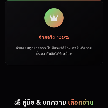
จ่ายจริง 100%
จ่ายครบทุกรายการ ไม่มีประวัติโกง การันตีความ
มั่นคง สัมผัสได้ที่ สล็อต
💰 คู่มือ & บทความ
เลือกอ่าน