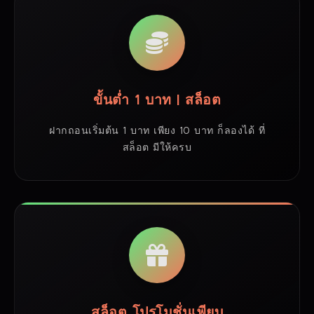
ขั้นต่ำ 1 บาท | สล็อต
ฝากถอนเริ่มต้น 1 บาท เพียง 10 บาท ก็ลองได้ ที่
สล็อต มีให้ครบ
สล็อต โปรโมชั่นเพียบ