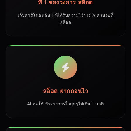
ที่ 1 ของวงการ สล็อต
เว็บคาสิโนอันดับ 1 ที่ได้รับความไว้วางใจ ครบจบที่
สล็อต
สล็อต ฝากถอนไว
AI ออโต้ ทำรายการไวสุดๆไม่เกิน 1 นาที