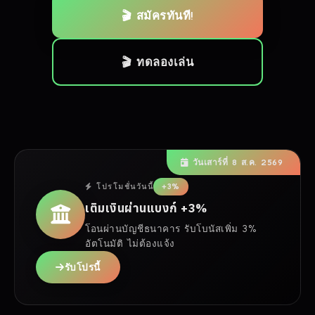
🎬 สมัครทันที!
🎬 ทดลองเล่น
วันเสาร์ที่ 8 ส.ค. 2569
โปรโมชั่นวันนี้
+3%
เติมเงินผ่านแบงก์ +3%
โอนผ่านบัญชีธนาคาร รับโบนัสเพิ่ม 3%
อัตโนมัติ ไม่ต้องแจ้ง
รับโปรนี้