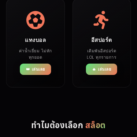
แทงบอล
อีสปอร์ต
ค่าน้ำเยี่ยม ไม่หัก
เดิมพันอีสปอร์ต
ทุกยอด
LOL ทุกรายการ
👑 เล่นเลย
🔥 เล่นเลย
ทำไมต้องเลือก
สล็อต