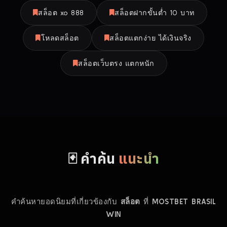
สล็อต xo 888
สล็อตฝากขั้นต่ำ 10 บาท
โหลดสล็อต
สล็อตแตกง่าย ได้เงินจริง
สล็อตเว็บตรง แตกหนัก
🃏 คำค้น
แนะนำ
คำค้นหายอดนิยมที่เกี่ยวข้องกับ
สล็อต
ที่
MOSTBET BRASIL
WIN