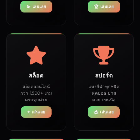
💫 เล่นเลย
🏆 เล่นเลย
สล็อต
สปอร์ต
สล็อตออนไลน์
แทงกีฬาทุกชนิด
กว่า 1,500+ เกม
ฟุตบอล บาส
ครบทุกค่าย
มวย เทนนิส
⭐ เล่นเลย
🎪 เล่นเลย