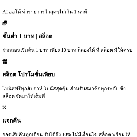
AI ออโต้ ทำรายการไวสุดๆไม่เกิน 1 นาที
ขั้นต่ำ 1 บาท | สล็อต
ฝากถอนเริ่มต้น 1 บาท เพียง 10 บาท ก็ลองได้ ที่ สล็อต มีให้ครบ
สล็อต โปรโมชั่นเพียบ
โบนัสฟรีทุกสัปดาห์ โบนัสสุดคุ้ม สำหรับสมาชิกทุกระดับ ซึ่ง
สล็อต จัดมาให้เต็มที่
แจกคืน
ยอดเสียคืนทุกเดือน รับได้ถึง 10% ไม่มีเงื่อนไข สล็อต พร้อมให้