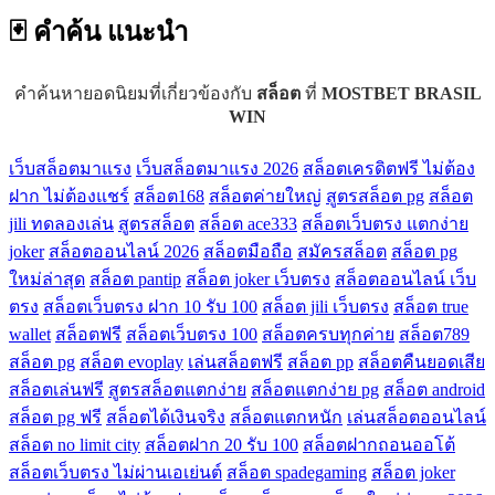
🃏 คำค้น
แนะนำ
คำค้นหายอดนิยมที่เกี่ยวข้องกับ
สล็อต
ที่
MOSTBET BRASIL
WIN
เว็บสล็อตมาแรง
เว็บสล็อตมาแรง 2026
สล็อตเครดิตฟรี ไม่ต้อง
ฝาก ไม่ต้องแชร์
สล็อต168
สล็อตค่ายใหญ่
สูตรสล็อต pg
สล็อต
jili ทดลองเล่น
สูตรสล็อต
สล็อต ace333
สล็อตเว็บตรง แตกง่าย
joker
สล็อตออนไลน์ 2026
สล็อตมือถือ
สมัครสล็อต
สล็อต pg
ใหม่ล่าสุด
สล็อต pantip
สล็อต joker เว็บตรง
สล็อตออนไลน์ เว็บ
ตรง
สล็อตเว็บตรง ฝาก 10 รับ 100
สล็อต jili เว็บตรง
สล็อต true
wallet
สล็อตฟรี
สล็อตเว็บตรง 100
สล็อตครบทุกค่าย
สล็อต789
สล็อต pg
สล็อต evoplay
เล่นสล็อตฟรี
สล็อต pp
สล็อตคืนยอดเสีย
สล็อตเล่นฟรี
สูตรสล็อตแตกง่าย
สล็อตแตกง่าย pg
สล็อต android
สล็อต pg ฟรี
สล็อตได้เงินจริง
สล็อตแตกหนัก
เล่นสล็อตออนไลน์
สล็อต no limit city
สล็อตฝาก 20 รับ 100
สล็อตฝากถอนออโต้
สล็อตเว็บตรง ไม่ผ่านเอเย่นต์
สล็อต spadegaming
สล็อต joker