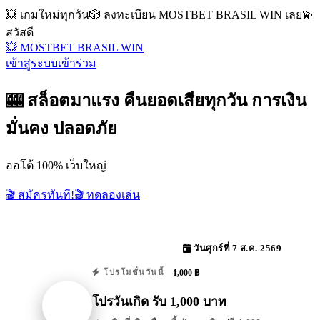
💥 เกมใหม่ทุกวัน
🎲 ลงทะเบียน MOSTBET BRASIL WIN เลย
💫
สวัสดี
💥 MOSTBET BRASIL WIN
เข้าสู่ระบบ
เข้าร่วม
🎰 สล็อตมาแรง คืนยอดเสียทุกวัน การเงิน
มั่นคง ปลอดภัย
ออโต้ 100% เว็บใหญ่
🎬 สมัครทันที!
🎬 ทดลองเล่น
วันศุกร์ที่ 7 ส.ค. 2569
1,000 ฿
โปรโมชั่นวันนี้
โปรวันเกิด รับ 1,000 บาท