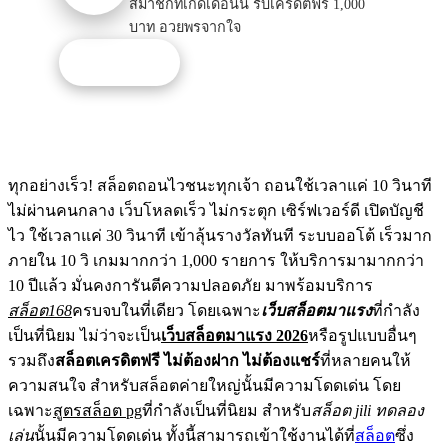
สมาชิกที่เกิดเดือนนี้ รับเครดิตฟรี 1,000
บาท อวยพรจากใจ
รับโปรนี้
ทุกอย่างเร็ว! สล็อตถอนไวชนะทุกเจ้า ถอนใช้เวลาแค่ 10 วินาที
ไม่ผ่านคนกลาง เว็บโหลดเร็ว ไม่กระตุก เซิร์ฟเวอร์ดี เปิดบัญชี
ไว ใช้เวลาแค่ 30 วินาที เข้าลุ้นรางวัลทันที ระบบออโต้ เร็วมาก
ภายใน 10 วิ เกมมากกว่า 1,000 รายการ ให้บริการมามากกว่า
10 ปีแล้ว มั่นคงการันตีความปลอดภัย มาพร้อมบริการ
สล็อต168
ครบจบในที่เดียว โดยเฉพาะ
เว็บสล็อตมาแรง
ที่กำลัง
เป็นที่นิยม ไม่ว่าจะเป็น
เว็บสล็อตมาแรง 2026
หรือรูปแบบอื่นๆ
รวมถึง
สล็อตเครดิตฟรี ไม่ต้องฝาก ไม่ต้องแชร์
ที่หลายคนให้
ความสนใจ สำหรับสล็อตค่ายใหญ่นั้นมีความโดดเด่น โดย
เฉพาะ
สูตรสล็อต pg
ที่กำลังเป็นที่นิยม สำหรับ
สล็อต jili ทดลอง
เล่น
นั้นมีความโดดเด่น ทั้งนี้สามารถเข้าใช้งานได้ที่
สล็อต
ซึ่ง