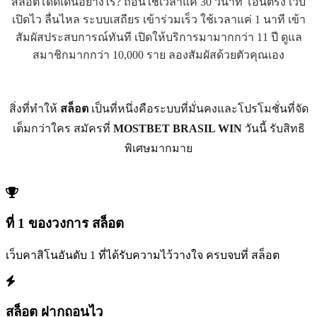
สล็อตโดดเด่นอย่างไร? ถอนใช้เวลาแค่ 30 วินาที โอนตรง เว็บ
เปิดไว ลื่นไหล ระบบเสถียร เข้าร่วมเร็ว ใช้เวลาแค่ 1 นาที เข้า
สัมผัสประสบการณ์ทันที เปิดให้บริการมามากกว่า 11 ปี ดูแล
สมาชิกมากกว่า 10,000 ราย ลองสัมผัสด้วยตัวคุณเอง
สิ่งที่ทำให้
สล็อต
เป็นที่หนึ่งคือระบบที่มั่นคงและโปรโมชั่นที่จัด
เต็มกว่าใคร สมัครที่
MOSTBET BRASIL WIN
วันนี้ รับสิทธิ
พิเศษมากมาย
ที่ 1 ของวงการ สล็อต
เว็บคาสิโนอันดับ 1 ที่ได้รับความไว้วางใจ ครบจบที่ สล็อต
สล็อต ฝากถอนไว