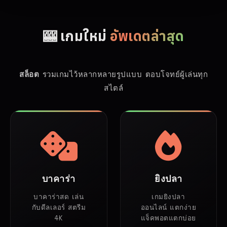
🎰 เกมใหม่
อัพเดตล่าสุด
สล็อต
รวมเกมไว้หลากหลายรูปแบบ ตอบโจทย์ผู้เล่นทุก
สไตล์
บาคาร่า
ยิงปลา
บาคาร่าสด เล่น
เกมยิงปลา
กับดีลเลอร์ สตรีม
ออนไลน์ แตกง่าย
4K
แจ็คพอตแตกบ่อย