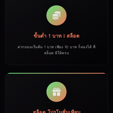
ขั้นต่ำ 1 บาท | สล็อต
ฝากถอนเริ่มต้น 1 บาท เพียง 10 บาท ก็ลองได้ ที่
สล็อต มีให้ครบ
สล็อต โปรโมชั่นเพียบ