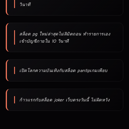
วินาที
สล็อต pg ใหม่ล่าสุดไม่ลิมิตถอน ทำรายการเอง
เข้าบัญชีภายใน 10 วินาที
เปิดโลกความบันเทิงกับสล็อต pantipเกมเพียบ
ก้าวแรกกับสล็อต joker เว็บตรงวันนี้ ไม่ผิดหวัง