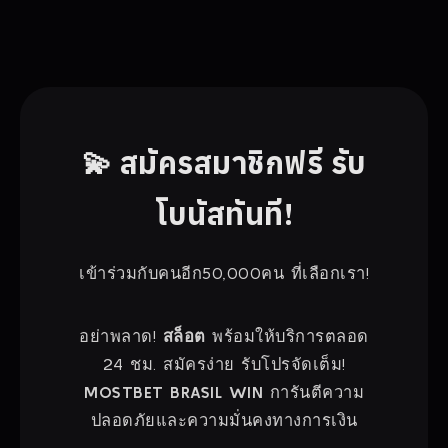
💫 สมัครสมาชิกฟรี รับ
โบนัสทันที!
เข้าร่วมกับคนอีก50,000คน ที่เลือกเรา!
อย่าพลาด!
สล็อต
พร้อมให้บริการตลอด
24 ชม. สมัครง่าย รับโปรจัดเต็ม!
MOSTBET BRASIL WIN
การันตีความ
ปลอดภัยและความมั่นคงทางการเงิน