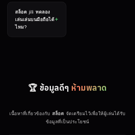
สูตรสล็อต pgมีโปร
WIN
สล็อต
มากมาย เครดิตฟรี
สล็อต jili ทดลอง
โบนัสฝาก และอื่นๆ
เล่นเล่นบนมือถือได้
อีก ที่ MOSTBET
ไหม?
BRASIL WIN
สล็อต jili ทดลองเล่น
เล่นได้ทุกเครื่อง มือ
ถือ แท็บเล็ต เล่นผ่าน
เว็บได้
สล็อต
🏆 ข้อมูลดีๆ
ห้ามพลาด
เนื้อหาที่เกี่ยวข้องกับ
สล็อต
จัดเตรียมไว้เพื่อให้ผู้เล่นได้รับ
ข้อมูลที่เป็นประโยชน์