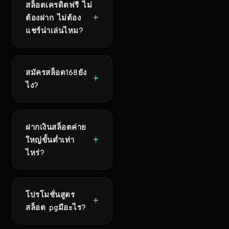
2026เป็นเว็บพนัน
สล็อตเครดิตฟรี ไม่
ออนไลน์ ชั้นนำ ฝาก
ต้องฝาก ไม่ต้อง
ถอนออโต้ รวดเร็ว
แชร์น่าเล่นไหม?
มั่นคง ที่ MOSTBET
สล็อตเครดิตฟรี ไม่
BRASIL WIN
สล็อต
ต้องฝาก ไม่ต้องแชร์
สมัครสล็อต168ยัง
ได้รับความนิยมสูง
ไง?
สมาชิกเยอะ จ่ายจริง
สล็อต168ไม่ยุ่งยาก
มั่นคง
สล็อต
ใช้เวลาไม่นาน รับ
ฝากเงินสล็อตค่าย
โบนัสทันที
สล็อต
ใหญ่ขั้นต่ำเท่า
ไหร่?
สล็อตค่ายใหญ่ไม่มี
ขั้นต่ำ ทำรายการเร็ว
โปรโมชั่นสูตร
ไม่ถึง 30 วินาที ที่
สล็อต pgมีอะไร?
MOSTBET BRASIL