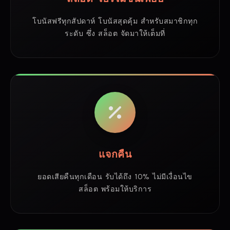
โบนัสฟรีทุกสัปดาห์ โบนัสสุดคุ้ม สำหรับสมาชิกทุก
ระดับ ซึ่ง สล็อต จัดมาให้เต็มที่
แจกคืน
ยอดเสียคืนทุกเดือน รับได้ถึง 10% ไม่มีเงื่อนไข
สล็อต พร้อมให้บริการ