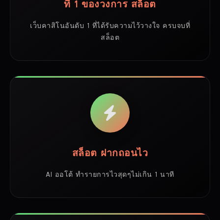
ที่ 1 ของวงการ สล็อต
เว็บคาสิโนอันดับ 1 ที่ได้รับความไว้วางใจ ครบจบที่
สล็อต
สล็อต ฝากถอนไว
AI ออโต้ ทำรายการไวสุดๆไม่เกิน 1 นาที