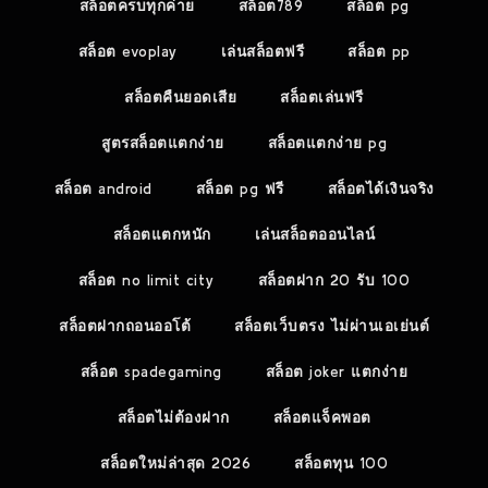
สล็อตครบทุกค่าย
สล็อต789
สล็อต pg
สล็อต evoplay
เล่นสล็อตฟรี
สล็อต pp
สล็อตคืนยอดเสีย
สล็อตเล่นฟรี
สูตรสล็อตแตกง่าย
สล็อตแตกง่าย pg
สล็อต android
สล็อต pg ฟรี
สล็อตได้เงินจริง
สล็อตแตกหนัก
เล่นสล็อตออนไลน์
สล็อต no limit city
สล็อตฝาก 20 รับ 100
สล็อตฝากถอนออโต้
สล็อตเว็บตรง ไม่ผ่านเอเย่นต์
สล็อต spadegaming
สล็อต joker แตกง่าย
สล็อตไม่ต้องฝาก
สล็อตแจ็คพอต
สล็อตใหม่ล่าสุด 2026
สล็อตทุน 100