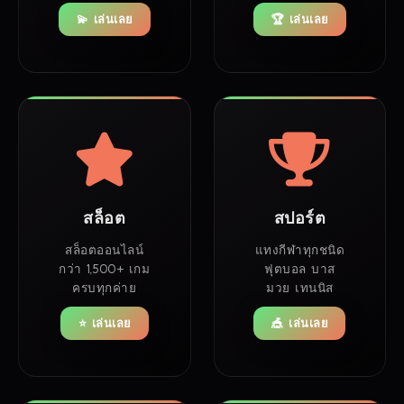
💫 เล่นเลย
🏆 เล่นเลย
สล็อต
สปอร์ต
สล็อตออนไลน์
แทงกีฬาทุกชนิด
กว่า 1,500+ เกม
ฟุตบอล บาส
ครบทุกค่าย
มวย เทนนิส
⭐ เล่นเลย
🎪 เล่นเลย