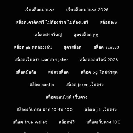
เว็บสล็อตมาแรง
เว็บสล็อตมาแรง 2026
สล็อตเครดิตฟรี ไม่ต้องฝาก ไม่ต้องแชร์
สล็อต168
สล็อตค่ายใหญ่
สูตรสล็อต pg
สล็อต jili ทดลองเล่น
สูตรสล็อต
สล็อต ace333
สล็อตเว็บตรง แตกง่าย joker
สล็อตออนไลน์ 2026
สล็อตมือถือ
สมัครสล็อต
สล็อต pg ใหม่ล่าสุด
สล็อต pantip
สล็อต joker เว็บตรง
สล็อตออนไลน์ เว็บตรง
สล็อตเว็บตรง ฝาก 10 รับ 100
สล็อต jili เว็บตรง
สล็อต true wallet
สล็อตฟรี
สล็อตเว็บตรง 100