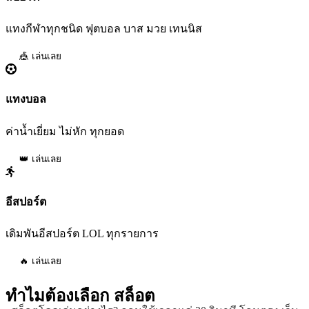
แทงกีฬาทุกชนิด ฟุตบอล บาส มวย เทนนิส
🎪 เล่นเลย
แทงบอล
ค่าน้ำเยี่ยม ไม่หัก ทุกยอด
👑 เล่นเลย
อีสปอร์ต
เดิมพันอีสปอร์ต LOL ทุกรายการ
🔥 เล่นเลย
ทำไมต้องเลือก
สล็อต