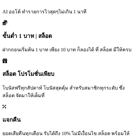
AI ออโต้ ทำรายการไวสุดๆไม่เกิน 1 นาที
ขั้นต่ำ 1 บาท | สล็อต
ฝากถอนเริ่มต้น 1 บาท เพียง 10 บาท ก็ลองได้ ที่ สล็อต มีให้ครบ
สล็อต โปรโมชั่นเพียบ
โบนัสฟรีทุกสัปดาห์ โบนัสสุดคุ้ม สำหรับสมาชิกทุกระดับ ซึ่ง
สล็อต จัดมาให้เต็มที่
แจกคืน
ยอดเสียคืนทุกเดือน รับได้ถึง 10% ไม่มีเงื่อนไข สล็อต พร้อมให้