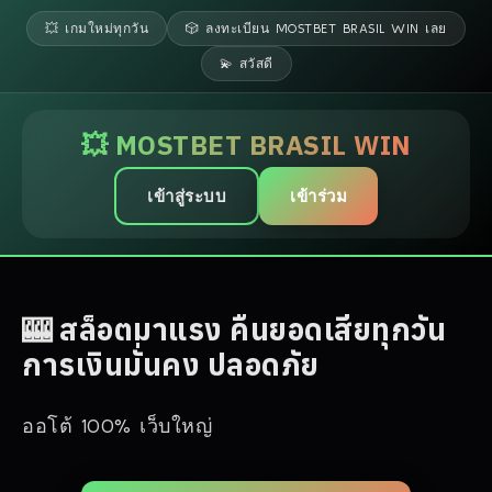
💥 เกมใหม่ทุกวัน
🎲 ลงทะเบียน MOSTBET BRASIL WIN เลย
💫 สวัสดี
💥 MOSTBET BRASIL WIN
เข้าสู่ระบบ
เข้าร่วม
🎰 สล็อตมาแรง คืนยอดเสียทุกวัน
การเงินมั่นคง ปลอดภัย
ออโต้ 100% เว็บใหญ่