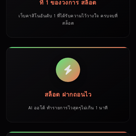
ที่ 1 ของวงการ สล็อต
เว็บคาสิโนอันดับ 1 ที่ได้รับความไว้วางใจ ครบจบที่
สล็อต
สล็อต ฝากถอนไว
AI ออโต้ ทำรายการไวสุดๆไม่เกิน 1 นาที