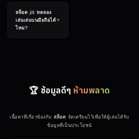
สูตรสล็อต pgมีโปร
WIN
สล็อต
มากมาย เครดิตฟรี
สล็อต jili ทดลอง
โบนัสฝาก และอื่นๆ
เล่นเล่นบนมือถือได้
อีก ที่ MOSTBET
ไหม?
BRASIL WIN
สล็อต jili ทดลองเล่น
เล่นได้ทุกเครื่อง มือ
ถือ แท็บเล็ต เล่นผ่าน
เว็บได้
สล็อต
🏆 ข้อมูลดีๆ
ห้ามพลาด
เนื้อหาที่เกี่ยวข้องกับ
สล็อต
จัดเตรียมไว้เพื่อให้ผู้เล่นได้รับ
ข้อมูลที่เป็นประโยชน์