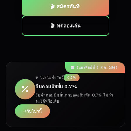
🎬 สมัครทันที!
🎬 ทดลองเล่น
วันอาทิตย์ที่ 9 ส.ค. 2569
โปรโมชั่นวันนี้
0.7%
คืนคอมมิชชั่น 0.7%
รับค่าคอมมิชชั่นทุกยอดเดิมพัน 0.7% ไม่ว่า
จะได้หรือเสีย
รับโปรนี้