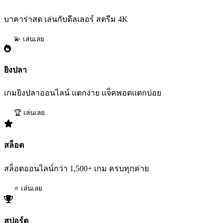
บาคาร่าสด เล่นกับดีลเลอร์ สตรีม 4K
💫 เล่นเลย
ยิงปลา
เกมยิงปลาออนไลน์ แตกง่าย แจ็คพอตแตกบ่อย
🏆 เล่นเลย
สล็อต
สล็อตออนไลน์กว่า 1,500+ เกม ครบทุกค่าย
⭐ เล่นเลย
สปอร์ต