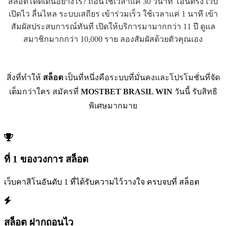
สล็อตโดดเด่นอย่างไร? ถอนใช้เวลาแค่ 30 วินาที โอนตรง เว็บ
เปิดไว ลื่นไหล ระบบเสถียร เข้าร่วมเร็ว ใช้เวลาแค่ 1 นาที เข้า
สัมผัสประสบการณ์ทันที เปิดให้บริการมามากกว่า 11 ปี ดูแล
สมาชิกมากกว่า 10,000 ราย ลองสัมผัสด้วยตัวคุณเอง
สิ่งที่ทำให้
สล็อต
เป็นที่หนึ่งคือระบบที่มั่นคงและโปรโมชั่นที่จัด
เต็มกว่าใคร สมัครที่
MOSTBET BRASIL WIN
วันนี้ รับสิทธิ
พิเศษมากมาย
ที่ 1 ของวงการ สล็อต
เว็บคาสิโนอันดับ 1 ที่ได้รับความไว้วางใจ ครบจบที่ สล็อต
สล็อต ฝากถอนไว