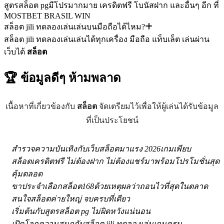
สูตรสล็อต pgมีโปรมากมาย เครดิตฟรี โบนัสฝาก และอื่นๆ อีก ที่
MOSTBET BRASIL WIN
สล็อต jili ทดลองเล่นเล่นบนมือถือได้ไหม?
สล็อต jili ทดลองเล่นเล่นได้ทุกเครื่อง มือถือ แท็บเล็ต เล่นผ่าน
เว็บได้
สล็อต
🏆 ข้อมูลดีๆ
ห้ามพลาด
เนื้อหาที่เกี่ยวข้องกับ
สล็อต
จัดเตรียมไว้เพื่อให้ผู้เล่นได้รับข้อมูล
ที่เป็นประโยชน์
สำรวจความบันเทิงกับเว็บสล็อตมาแรง 2026เกมเพียบ
สล็อตเครดิตฟรี ไม่ต้องฝาก ไม่ต้องแชร์มาพร้อมโปรโมชั่นสุด
คุ้มตลอด
ขาประจำเลือกสล็อต168ด้วยเหตุผลว่าถอนไวที่สุดในตลาด
สนใจสล็อตค่ายใหญ่ จบครบที่เดียว
เริ่มต้นกับสูตรสล็อต pg ไม่ผิดหวังแน่นอน
เปิดโลกความสนุกกับสล็อต jili ทดลองเล่นเกมครบ