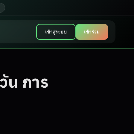
ี
เข้าสู่ระบบ
เข้าร่วม
วัน การ