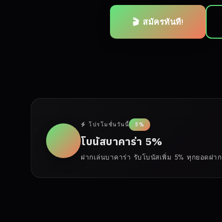
🎬 สมัครทันที!
โปรโมชั่นวันนี้
5%
โบนัสบาคาร่า 5%
ฝากเล่นบาคาร่า รับโบนัสเพิ่ม 5% ทุกยอดฝาก 