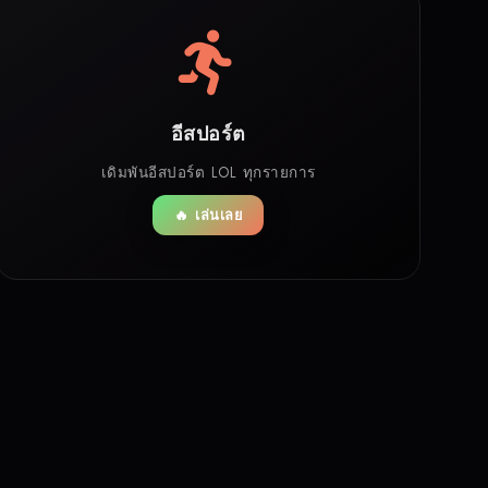
อีสปอร์ต
เดิมพันอีสปอร์ต LOL ทุกรายการ
🔥 เล่นเลย