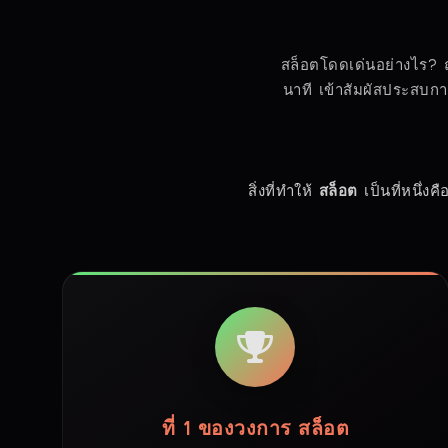
สล็อตโดดเด่นอย่างไร? ถ
นาที เข้าสัมผัสประสบกา
สิ่งที่ทำให้
สล็อต
เป็นที่หนึ่งค
ที่ 1 ของวงการ สล็อต