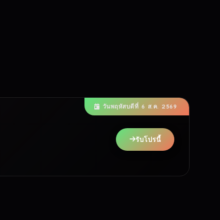
วันพฤหัสบดีที่ 6 ส.ค. 2569
รับโปรนี้