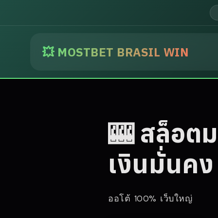
💥 MOSTBET BRASIL WIN
🎰 สล็อตม
เงินมั่นค
ออโต้ 100% เว็บใหญ่