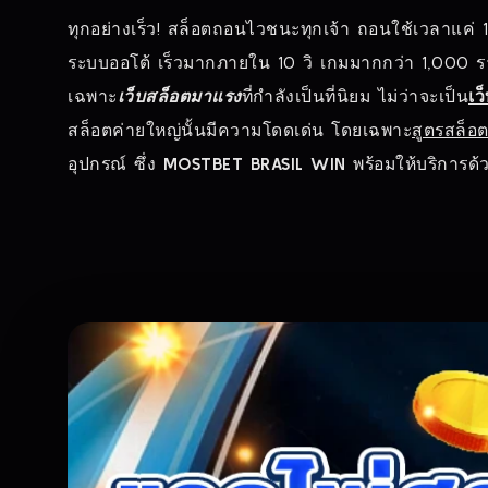
ทุกอย่างเร็ว! สล็อตถอนไวชนะทุกเจ้า ถอนใช้เวลาแค่ 10 
ระบบออโต้ เร็วมากภายใน 10 วิ เกมมากกว่า 1,000 ร
เฉพาะ
เว็บสล็อตมาแรง
ที่กำลังเป็นที่นิยม ไม่ว่าจะเป็น
เว
สล็อตค่ายใหญ่นั้นมีความโดดเด่น โดยเฉพาะ
สูตรสล็อ
อุปกรณ์ ซึ่ง
MOSTBET BRASIL WIN
พร้อมให้บริการด้