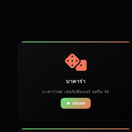
บาคาร่า
บาคาร่าสด เล่นกับดีลเลอร์ สตรีม 4K
💫 เล่นเลย