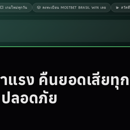
💥 เกมใหม่ทุกวัน
🎲 ลงทะเบียน MOSTBET BRASIL WIN เลย
💫 สวัสด
าแรง คืนยอดเสียทุก
ง ปลอดภัย