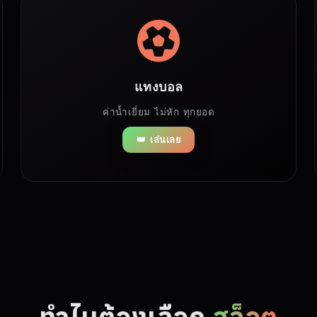
แทงบอล
ค่าน้ำเยี่ยม ไม่หัก ทุกยอด
👑 เล่นเลย