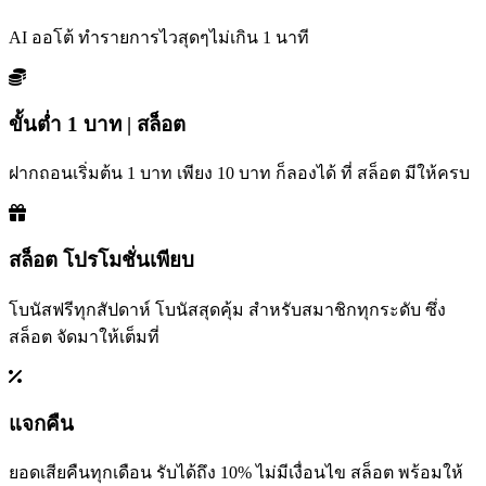
AI ออโต้ ทำรายการไวสุดๆไม่เกิน 1 นาที
ขั้นต่ำ 1 บาท | สล็อต
ฝากถอนเริ่มต้น 1 บาท เพียง 10 บาท ก็ลองได้ ที่ สล็อต มีให้ครบ
สล็อต โปรโมชั่นเพียบ
โบนัสฟรีทุกสัปดาห์ โบนัสสุดคุ้ม สำหรับสมาชิกทุกระดับ ซึ่ง
สล็อต จัดมาให้เต็มที่
แจกคืน
ยอดเสียคืนทุกเดือน รับได้ถึง 10% ไม่มีเงื่อนไข สล็อต พร้อมให้