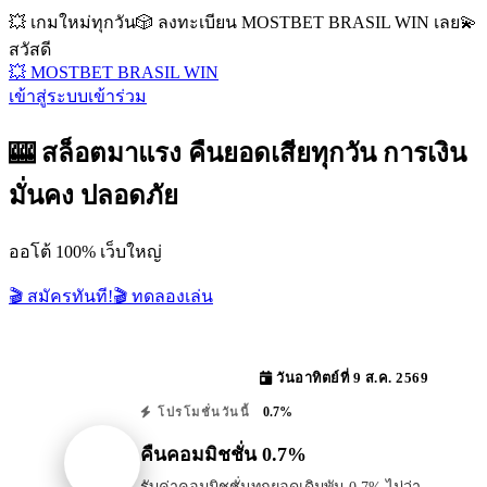
💥 เกมใหม่ทุกวัน
🎲 ลงทะเบียน MOSTBET BRASIL WIN เลย
💫
สวัสดี
💥 MOSTBET BRASIL WIN
เข้าสู่ระบบ
เข้าร่วม
🎰 สล็อตมาแรง คืนยอดเสียทุกวัน การเงิน
มั่นคง ปลอดภัย
ออโต้ 100% เว็บใหญ่
🎬 สมัครทันที!
🎬 ทดลองเล่น
วันอาทิตย์ที่ 9 ส.ค. 2569
0.7%
โปรโมชั่นวันนี้
คืนคอมมิชชั่น 0.7%