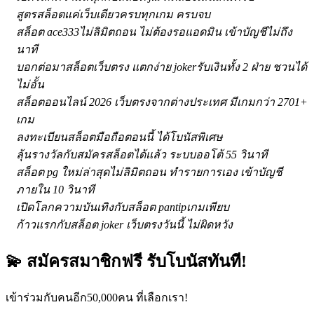
สูตรสล็อตแค่เว็บเดียวครบทุกเกม ครบจบ
สล็อต ace333ไม่ลิมิตถอน ไม่ต้องรอแอดมิน เข้าบัญชีไม่ถึง
นาที
บอกต่อมาสล็อตเว็บตรง แตกง่าย jokerรับเงินทั้ง 2 ฝ่าย ชวนได้
ไม่อั้น
สล็อตออนไลน์ 2026 เว็บตรงจากต่างประเทศ มีเกมกว่า 2701+
เกม
ลงทะเบียนสล็อตมือถือตอนนี้ ได้โบนัสพิเศษ
ลุ้นรางวัลกับสมัครสล็อตได้แล้ว ระบบออโต้ 55 วินาที
สล็อต pg ใหม่ล่าสุดไม่ลิมิตถอน ทำรายการเอง เข้าบัญชี
ภายใน 10 วินาที
เปิดโลกความบันเทิงกับสล็อต pantipเกมเพียบ
ก้าวแรกกับสล็อต joker เว็บตรงวันนี้ ไม่ผิดหวัง
💫 สมัครสมาชิกฟรี รับโบนัสทันที!
เข้าร่วมกับคนอีก50,000คน ที่เลือกเรา!