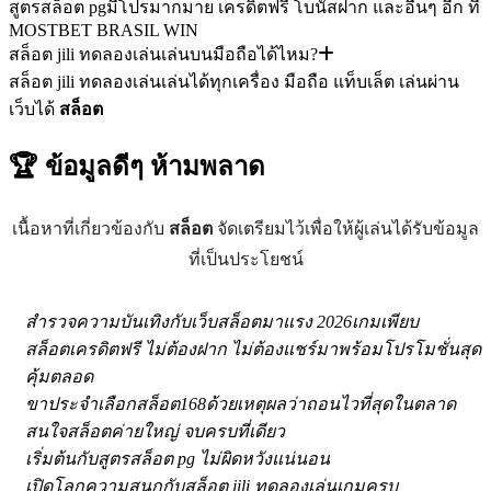
สูตรสล็อต pgมีโปรมากมาย เครดิตฟรี โบนัสฝาก และอื่นๆ อีก ที่
MOSTBET BRASIL WIN
สล็อต jili ทดลองเล่นเล่นบนมือถือได้ไหม?
สล็อต jili ทดลองเล่นเล่นได้ทุกเครื่อง มือถือ แท็บเล็ต เล่นผ่าน
เว็บได้
สล็อต
🏆 ข้อมูลดีๆ
ห้ามพลาด
เนื้อหาที่เกี่ยวข้องกับ
สล็อต
จัดเตรียมไว้เพื่อให้ผู้เล่นได้รับข้อมูล
ที่เป็นประโยชน์
สำรวจความบันเทิงกับเว็บสล็อตมาแรง 2026เกมเพียบ
สล็อตเครดิตฟรี ไม่ต้องฝาก ไม่ต้องแชร์มาพร้อมโปรโมชั่นสุด
คุ้มตลอด
ขาประจำเลือกสล็อต168ด้วยเหตุผลว่าถอนไวที่สุดในตลาด
สนใจสล็อตค่ายใหญ่ จบครบที่เดียว
เริ่มต้นกับสูตรสล็อต pg ไม่ผิดหวังแน่นอน
เปิดโลกความสนุกกับสล็อต jili ทดลองเล่นเกมครบ