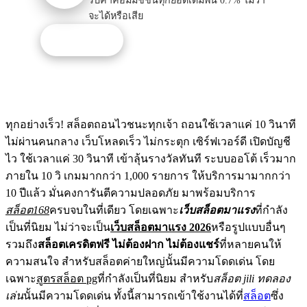
รับค่าคอมมิชชั่นทุกยอดเดิมพัน 0.7% ไม่ว่า
จะได้หรือเสีย
รับโปรนี้
ทุกอย่างเร็ว! สล็อตถอนไวชนะทุกเจ้า ถอนใช้เวลาแค่ 10 วินาที
ไม่ผ่านคนกลาง เว็บโหลดเร็ว ไม่กระตุก เซิร์ฟเวอร์ดี เปิดบัญชี
ไว ใช้เวลาแค่ 30 วินาที เข้าลุ้นรางวัลทันที ระบบออโต้ เร็วมาก
ภายใน 10 วิ เกมมากกว่า 1,000 รายการ ให้บริการมามากกว่า
10 ปีแล้ว มั่นคงการันตีความปลอดภัย มาพร้อมบริการ
สล็อต168
ครบจบในที่เดียว โดยเฉพาะ
เว็บสล็อตมาแรง
ที่กำลัง
เป็นที่นิยม ไม่ว่าจะเป็น
เว็บสล็อตมาแรง 2026
หรือรูปแบบอื่นๆ
รวมถึง
สล็อตเครดิตฟรี ไม่ต้องฝาก ไม่ต้องแชร์
ที่หลายคนให้
ความสนใจ สำหรับสล็อตค่ายใหญ่นั้นมีความโดดเด่น โดย
เฉพาะ
สูตรสล็อต pg
ที่กำลังเป็นที่นิยม สำหรับ
สล็อต jili ทดลอง
เล่น
นั้นมีความโดดเด่น ทั้งนี้สามารถเข้าใช้งานได้ที่
สล็อต
ซึ่ง