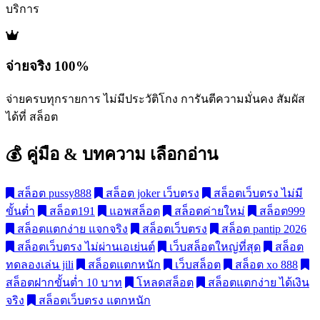
บริการ
จ่ายจริง 100%
จ่ายครบทุกรายการ ไม่มีประวัติโกง การันตีความมั่นคง สัมผัส
ได้ที่ สล็อต
💰 คู่มือ & บทความ
เลือกอ่าน
สล็อต pussy888
สล็อต joker เว็บตรง
สล็อตเว็บตรง ไม่มี
ขั้นต่ำ
สล็อต191
แอพสล็อต
สล็อตค่ายใหม่
สล็อต999
สล็อตแตกง่าย แจกจริง
สล็อตเว็บตรง
สล็อต pantip 2026
สล็อตเว็บตรง ไม่ผ่านเอเย่นต์
เว็บสล็อตใหญ่ที่สุด
สล็อต
ทดลองเล่น jili
สล็อตแตกหนัก
เว็บสล็อต
สล็อต xo 888
สล็อตฝากขั้นต่ำ 10 บาท
โหลดสล็อต
สล็อตแตกง่าย ได้เงิน
จริง
สล็อตเว็บตรง แตกหนัก