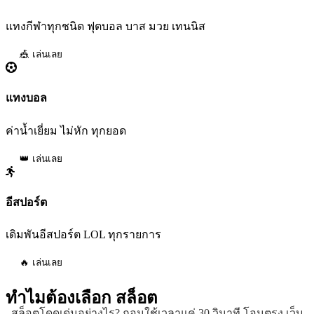
แทงกีฬาทุกชนิด ฟุตบอล บาส มวย เทนนิส
🎪 เล่นเลย
แทงบอล
ค่าน้ำเยี่ยม ไม่หัก ทุกยอด
👑 เล่นเลย
อีสปอร์ต
เดิมพันอีสปอร์ต LOL ทุกรายการ
🔥 เล่นเลย
ทำไมต้องเลือก
สล็อต
สล็อตโดดเด่นอย่างไร? ถอนใช้เวลาแค่ 30 วินาที โอนตรง เว็บ