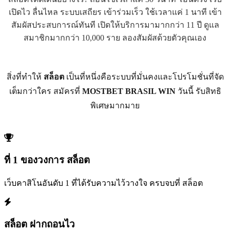
เปิดไว ลื่นไหล ระบบเสถียร เข้าร่วมเร็ว ใช้เวลาแค่ 1 นาที เข้า
สัมผัสประสบการณ์ทันที เปิดให้บริการมามากกว่า 11 ปี ดูแล
สมาชิกมากกว่า 10,000 ราย ลองสัมผัสด้วยตัวคุณเอง
สิ่งที่ทำให้
สล็อต
เป็นที่หนึ่งคือระบบที่มั่นคงและโปรโมชั่นที่จัด
เต็มกว่าใคร สมัครที่
MOSTBET BRASIL WIN
วันนี้ รับสิทธิ
พิเศษมากมาย
ที่ 1 ของวงการ สล็อต
เว็บคาสิโนอันดับ 1 ที่ได้รับความไว้วางใจ ครบจบที่ สล็อต
สล็อต ฝากถอนไว