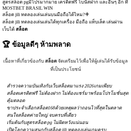
สูตรสล็อต pgมีโปรมากมาย เครดิตฟรี โบนัสฝาก และอื่นๆ อีก ที่
MOSTBET BRASIL WIN
สล็อต jili ทดลองเล่นเล่นบนมือถือได้ไหม?
สล็อต jili ทดลองเล่นเล่นได้ทุกเครื่อง มือถือ แท็บเล็ต เล่นผ่าน
เว็บได้
สล็อต
🏆 ข้อมูลดีๆ
ห้ามพลาด
เนื้อหาที่เกี่ยวข้องกับ
สล็อต
จัดเตรียมไว้เพื่อให้ผู้เล่นได้รับข้อมูล
ที่เป็นประโยชน์
สำรวจความบันเทิงกับเว็บสล็อตมาแรง 2026เกมเพียบ
สล็อตเครดิตฟรี ไม่ต้องฝาก ไม่ต้องแชร์มาพร้อมโปรโมชั่นสุด
คุ้มตลอด
ขาประจำเลือกสล็อต168ด้วยเหตุผลว่าถอนไวที่สุดในตลาด
สนใจสล็อตค่ายใหญ่ จบครบที่เดียว
เริ่มต้นกับสูตรสล็อต pg ไม่ผิดหวังแน่นอน
เปิดโลกความสนุกกับสล็อต jili ทดลองเล่นเกมครบ