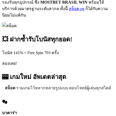
รองรับทุกอุปกรณ์ ซึ่ง
MOSTBET BRASIL WIN
พร้อมให้
บริการด้วยมาตรฐานระดับสากล ทั้งนี้
สล็อต pg
ก็ได้รับความ
นิยมไม่แพ้กัน
💥 ฝากซ้ำรับโบนัสทุกยอด!
โบนัส 141% + Free Spin 703 ครั้ง
ลองเลย!
🎰 เกมใหม่
อัพเดตล่าสุด
สล็อต
รวมเกมไว้หลากหลายรูปแบบ ตอบโจทย์ผู้เล่นทุกสไตล์
บาคาร่า