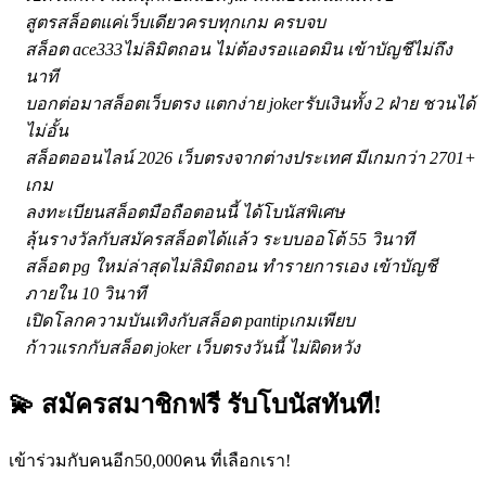
สูตรสล็อตแค่เว็บเดียวครบทุกเกม ครบจบ
สล็อต ace333ไม่ลิมิตถอน ไม่ต้องรอแอดมิน เข้าบัญชีไม่ถึง
นาที
บอกต่อมาสล็อตเว็บตรง แตกง่าย jokerรับเงินทั้ง 2 ฝ่าย ชวนได้
ไม่อั้น
สล็อตออนไลน์ 2026 เว็บตรงจากต่างประเทศ มีเกมกว่า 2701+
เกม
ลงทะเบียนสล็อตมือถือตอนนี้ ได้โบนัสพิเศษ
ลุ้นรางวัลกับสมัครสล็อตได้แล้ว ระบบออโต้ 55 วินาที
สล็อต pg ใหม่ล่าสุดไม่ลิมิตถอน ทำรายการเอง เข้าบัญชี
ภายใน 10 วินาที
เปิดโลกความบันเทิงกับสล็อต pantipเกมเพียบ
ก้าวแรกกับสล็อต joker เว็บตรงวันนี้ ไม่ผิดหวัง
💫 สมัครสมาชิกฟรี รับโบนัสทันที!
เข้าร่วมกับคนอีก50,000คน ที่เลือกเรา!