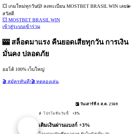
💥 เกมใหม่ทุกวัน
🎲 ลงทะเบียน MOSTBET BRASIL WIN เลย
💫
สวัสดี
💥 MOSTBET BRASIL WIN
เข้าสู่ระบบ
เข้าร่วม
🎰 สล็อตมาแรง คืนยอดเสียทุกวัน การเงิน
มั่นคง ปลอดภัย
ออโต้ 100% เว็บใหญ่
🎬 สมัครทันที!
🎬 ทดลองเล่น
วันเสาร์ที่ 8 ส.ค. 2569
+3%
โปรโมชั่นวันนี้
เติมเงินผ่านแบงก์ +3%