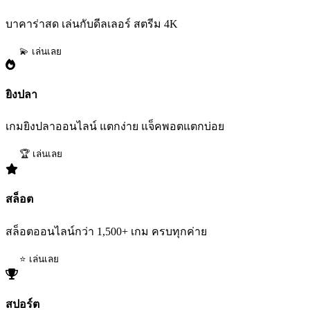
บาคาร่าสด เล่นกับดีลเลอร์ สตรีม 4K
💫 เล่นเลย
ยิงปลา
เกมยิงปลาออนไลน์ แตกง่าย แจ็คพอตแตกบ่อย
🏆 เล่นเลย
สล็อต
สล็อตออนไลน์กว่า 1,500+ เกม ครบทุกค่าย
⭐ เล่นเลย
สปอร์ต