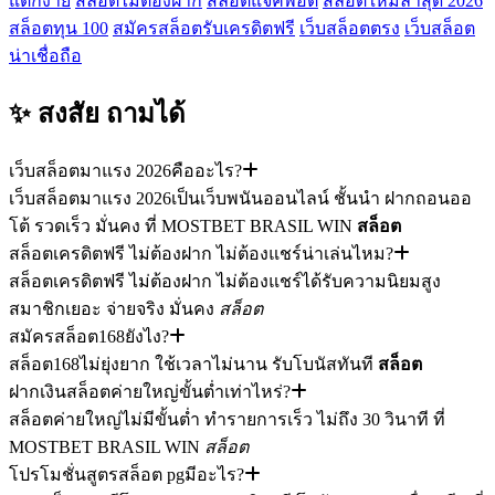
แตกง่าย
สล็อตไม่ต้องฝาก
สล็อตแจ็คพอต
สล็อตใหม่ล่าสุด 2026
สล็อตทุน 100
สมัครสล็อตรับเครดิตฟรี
เว็บสล็อตตรง
เว็บสล็อต
น่าเชื่อถือ
✨ สงสัย
ถามได้
เว็บสล็อตมาแรง 2026คืออะไร?
เว็บสล็อตมาแรง 2026เป็นเว็บพนันออนไลน์ ชั้นนำ ฝากถอนออ
โต้ รวดเร็ว มั่นคง ที่ MOSTBET BRASIL WIN
สล็อต
สล็อตเครดิตฟรี ไม่ต้องฝาก ไม่ต้องแชร์น่าเล่นไหม?
สล็อตเครดิตฟรี ไม่ต้องฝาก ไม่ต้องแชร์ได้รับความนิยมสูง
สมาชิกเยอะ จ่ายจริง มั่นคง
สล็อต
สมัครสล็อต168ยังไง?
สล็อต168ไม่ยุ่งยาก ใช้เวลาไม่นาน รับโบนัสทันที
สล็อต
ฝากเงินสล็อตค่ายใหญ่ขั้นต่ำเท่าไหร่?
สล็อตค่ายใหญ่ไม่มีขั้นต่ำ ทำรายการเร็ว ไม่ถึง 30 วินาที ที่
MOSTBET BRASIL WIN
สล็อต
โปรโมชั่นสูตรสล็อต pgมีอะไร?