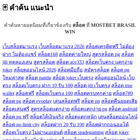
🃏 คำค้น
แนะนำ
คำค้นหายอดนิยมที่เกี่ยวข้องกับ
สล็อต
ที่
MOSTBET BRASIL
WIN
เว็บสล็อตมาแรง
เว็บสล็อตมาแรง 2026
สล็อตเครดิตฟรี ไม่ต้อง
ฝาก ไม่ต้องแชร์
สล็อต168
สล็อตค่ายใหญ่
สูตรสล็อต pg
สล็อต
jili ทดลองเล่น
สูตรสล็อต
สล็อต ace333
สล็อตเว็บตรง แตกง่าย
joker
สล็อตออนไลน์ 2026
สล็อตมือถือ
สมัครสล็อต
สล็อต pg
ใหม่ล่าสุด
สล็อต pantip
สล็อต joker เว็บตรง
สล็อตออนไลน์ เว็บ
ตรง
สล็อตเว็บตรง ฝาก 10 รับ 100
สล็อต jili เว็บตรง
สล็อต true
wallet
สล็อตฟรี
สล็อตเว็บตรง 100
สล็อตครบทุกค่าย
สล็อต789
สล็อต pg
สล็อต evoplay
เล่นสล็อตฟรี
สล็อต pp
สล็อตคืนยอดเสีย
สล็อตเล่นฟรี
สูตรสล็อตแตกง่าย
สล็อตแตกง่าย pg
สล็อต android
สล็อต pg ฟรี
สล็อตได้เงินจริง
สล็อตแตกหนัก
เล่นสล็อตออนไลน์
สล็อต no limit city
สล็อตฝาก 20 รับ 100
สล็อตฝากถอนออโต้
สล็อตเว็บตรง ไม่ผ่านเอเย่นต์
สล็อต spadegaming
สล็อต joker