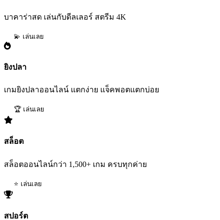
บาคาร่าสด เล่นกับดีลเลอร์ สตรีม 4K
💫 เล่นเลย
ยิงปลา
เกมยิงปลาออนไลน์ แตกง่าย แจ็คพอตแตกบ่อย
🏆 เล่นเลย
สล็อต
สล็อตออนไลน์กว่า 1,500+ เกม ครบทุกค่าย
⭐ เล่นเลย
สปอร์ต