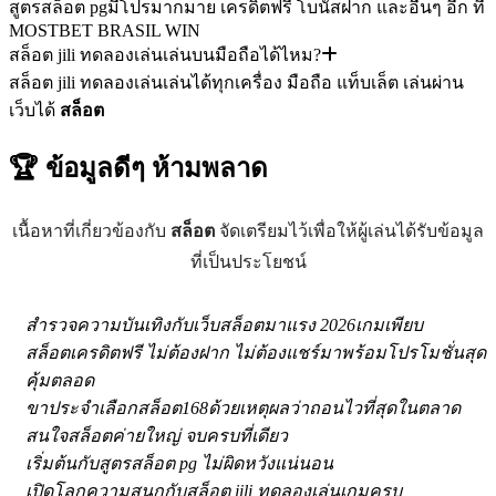
สูตรสล็อต pgมีโปรมากมาย เครดิตฟรี โบนัสฝาก และอื่นๆ อีก ที่
MOSTBET BRASIL WIN
สล็อต jili ทดลองเล่นเล่นบนมือถือได้ไหม?
สล็อต jili ทดลองเล่นเล่นได้ทุกเครื่อง มือถือ แท็บเล็ต เล่นผ่าน
เว็บได้
สล็อต
🏆 ข้อมูลดีๆ
ห้ามพลาด
เนื้อหาที่เกี่ยวข้องกับ
สล็อต
จัดเตรียมไว้เพื่อให้ผู้เล่นได้รับข้อมูล
ที่เป็นประโยชน์
สำรวจความบันเทิงกับเว็บสล็อตมาแรง 2026เกมเพียบ
สล็อตเครดิตฟรี ไม่ต้องฝาก ไม่ต้องแชร์มาพร้อมโปรโมชั่นสุด
คุ้มตลอด
ขาประจำเลือกสล็อต168ด้วยเหตุผลว่าถอนไวที่สุดในตลาด
สนใจสล็อตค่ายใหญ่ จบครบที่เดียว
เริ่มต้นกับสูตรสล็อต pg ไม่ผิดหวังแน่นอน
เปิดโลกความสนุกกับสล็อต jili ทดลองเล่นเกมครบ