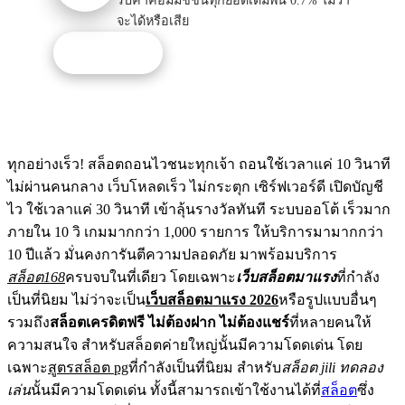
รับค่าคอมมิชชั่นทุกยอดเดิมพัน 0.7% ไม่ว่า
จะได้หรือเสีย
รับโปรนี้
ทุกอย่างเร็ว! สล็อตถอนไวชนะทุกเจ้า ถอนใช้เวลาแค่ 10 วินาที
ไม่ผ่านคนกลาง เว็บโหลดเร็ว ไม่กระตุก เซิร์ฟเวอร์ดี เปิดบัญชี
ไว ใช้เวลาแค่ 30 วินาที เข้าลุ้นรางวัลทันที ระบบออโต้ เร็วมาก
ภายใน 10 วิ เกมมากกว่า 1,000 รายการ ให้บริการมามากกว่า
10 ปีแล้ว มั่นคงการันตีความปลอดภัย มาพร้อมบริการ
สล็อต168
ครบจบในที่เดียว โดยเฉพาะ
เว็บสล็อตมาแรง
ที่กำลัง
เป็นที่นิยม ไม่ว่าจะเป็น
เว็บสล็อตมาแรง 2026
หรือรูปแบบอื่นๆ
รวมถึง
สล็อตเครดิตฟรี ไม่ต้องฝาก ไม่ต้องแชร์
ที่หลายคนให้
ความสนใจ สำหรับสล็อตค่ายใหญ่นั้นมีความโดดเด่น โดย
เฉพาะ
สูตรสล็อต pg
ที่กำลังเป็นที่นิยม สำหรับ
สล็อต jili ทดลอง
เล่น
นั้นมีความโดดเด่น ทั้งนี้สามารถเข้าใช้งานได้ที่
สล็อต
ซึ่ง