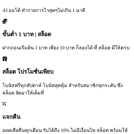
AI ออโต้ ทำรายการไวสุดๆไม่เกิน 1 นาที
ขั้นต่ำ 1 บาท | สล็อต
ฝากถอนเริ่มต้น 1 บาท เพียง 10 บาท ก็ลองได้ ที่ สล็อต มีให้ครบ
สล็อต โปรโมชั่นเพียบ
โบนัสฟรีทุกสัปดาห์ โบนัสสุดคุ้ม สำหรับสมาชิกทุกระดับ ซึ่ง
สล็อต จัดมาให้เต็มที่
แจกคืน
ยอดเสียคืนทุกเดือน รับได้ถึง 10% ไม่มีเงื่อนไข สล็อต พร้อมให้