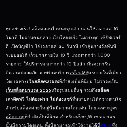
ทุกอย่างเร็ว! สล็อตถอนไวชนะทุกเจ้า ถอนใช้เวลาแค่ 10
วินาที ไม่ผ่านคนกลาง เว็บโหลดเร็ว ไม่กระตุก เซิร์ฟเวอร์
ดี เปิดบัญชีไว ใช้เวลาแค่ 30 วินาที เข้าลุ้นรางวัลทันที
ระบบออโต้ เร็วมากภายใน 10 วิ เกมมากกว่า 1,000
รายการ ให้บริการมามากกว่า 10 ปีแล้ว มั่นคงการัน
ตีความปลอดภัย มาพร้อมบริการ
สล็อต168
ครบจบในที่เดียว
โดยเฉพาะ
เว็บสล็อตมาแรง
ที่กำลังเป็นที่นิยม ไม่ว่าจะเป็น
เว็บสล็อตมาแรง 2026
หรือรูปแบบอื่นๆ รวมถึง
สล็อต
เครดิตฟรี ไม่ต้องฝาก ไม่ต้องแชร์
ที่หลายคนให้ความสนใจ
สำหรับสล็อตค่ายใหญ่นั้นมีความโดดเด่น โดยเฉพาะ
สูตร
สล็อต pg
ที่กำลังเป็นที่นิยม สำหรับ
สล็อต jili ทดลองเล่น
นั้นมีความโดดเด่น ทั้งนี้สามารถเข้าใช้งานได้ที่
สล็อต
ซึ่ง