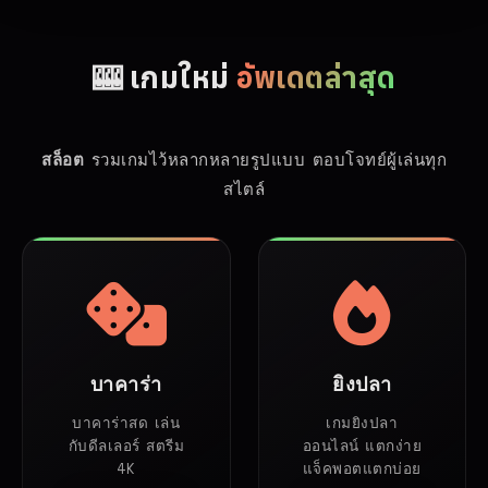
🎰 เกมใหม่
อัพเดตล่าสุด
สล็อต
รวมเกมไว้หลากหลายรูปแบบ ตอบโจทย์ผู้เล่นทุก
สไตล์
บาคาร่า
ยิงปลา
บาคาร่าสด เล่น
เกมยิงปลา
กับดีลเลอร์ สตรีม
ออนไลน์ แตกง่าย
4K
แจ็คพอตแตกบ่อย