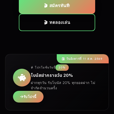
🎬 สมัครทันที!
🎬 ทดลองเล่น
วันอังคารที่ 11 ส.ค. 2569
โปรโมชั่นวันนี้
20%
โบนัสฝากรายวัน 20%
ฝากทุกวัน รับโบนัส 20% ทุกยอดฝาก ไม่
จำกัดจำนวนครั้ง
รับโปรนี้