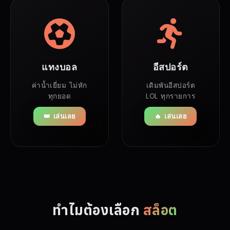
แทงบอล
อีสปอร์ต
ค่าน้ำเยี่ยม ไม่หัก
เดิมพันอีสปอร์ต
ทุกยอด
LOL ทุกรายการ
👑 เล่นเลย
🔥 เล่นเลย
ทำไมต้องเลือก
สล็อต