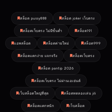
สล็อต pussy888
สล็อต joker เว็บตรง
สล็อตเว็บตรง ไม่มีขั้นต่ำ
สล็อต191
แอพสล็อต
สล็อตค่ายใหม่
สล็อต999
สล็อตแตกง่าย แจกจริง
สล็อตเว็บตรง
สล็อต pantip 2026
สล็อตเว็บตรง ไม่ผ่านเอเย่นต์
เว็บสล็อตใหญ่ที่สุด
สล็อตทดลองเล่น jili
สล็อตแตกหนัก
เว็บสล็อต