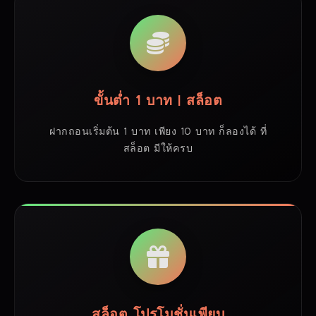
ขั้นต่ำ 1 บาท | สล็อต
ฝากถอนเริ่มต้น 1 บาท เพียง 10 บาท ก็ลองได้ ที่
สล็อต มีให้ครบ
สล็อต โปรโมชั่นเพียบ