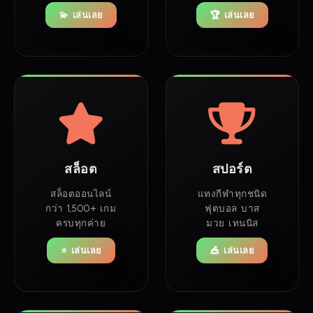
💫 เล่นเลย
🏆 เล่นเลย
สล็อต
สปอร์ต
สล็อตออนไลน์
แทงกีฬาทุกชนิด
กว่า 1,500+ เกม
ฟุตบอล บาส
ครบทุกค่าย
มวย เทนนิส
⭐ เล่นเลย
🎪 เล่นเลย