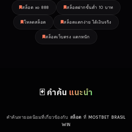
สล็อต xo 888
สล็อตฝากขั้นต่ำ 10 บาท
โหลดสล็อต
สล็อตแตกง่าย ได้เงินจริง
สล็อตเว็บตรง แตกหนัก
🃏 คำค้น
แนะนำ
คำค้นหายอดนิยมที่เกี่ยวข้องกับ
สล็อต
ที่
MOSTBET BRASIL
WIN