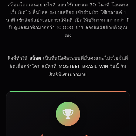
สล็อตโดดเด่นอย่างไร? ถอนใช้เวลาแค่ 30 วินาที โอนตรง
เว็บเปิดไว ลื่นไหล ระบบเสถียร เข้าร่วมเร็ว ใช้เวลาแค่ 1
นาที เข้าสัมผัสประสบการณ์ทันที เปิดให้บริการมามากกว่า 11
ปี ดูแลสมาชิกมากกว่า 10,000 ราย ลองสัมผัสด้วยตัวคุณ
เอง
สิ่งที่ทำให้
สล็อต
เป็นที่หนึ่งคือระบบที่มั่นคงและโปรโมชั่นที่
จัดเต็มกว่าใคร สมัครที่
MOSTBET BRASIL WIN
วันนี้ รับ
สิทธิพิเศษมากมาย