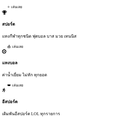
⭐ เล่นเลย
สปอร์ต
แทงกีฬาทุกชนิด ฟุตบอล บาส มวย เทนนิส
🎪 เล่นเลย
แทงบอล
ค่าน้ำเยี่ยม ไม่หัก ทุกยอด
👑 เล่นเลย
อีสปอร์ต
เดิมพันอีสปอร์ต LOL ทุกรายการ