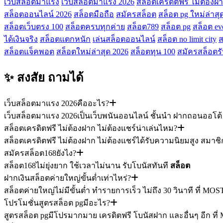
เว็บสล็อตมาแรง
เว็บสล็อตมาแรง 2026
สล็อตเครดิตฟรี ไม่ต้องฝา
สล็อตออนไลน์ 2026
สล็อตมือถือ
สมัครสล็อต
สล็อต pg ใหม่ล่าสุ
สล็อตเว็บตรง 100
สล็อตครบทุกค่าย
สล็อต789
สล็อต pg
สล็อต ev
ได้เงินจริง
สล็อตแตกหนัก
เล่นสล็อตออนไลน์
สล็อต no limit city
ส
สล็อตแจ็คพอต
สล็อตใหม่ล่าสุด 2026
สล็อตทุน 100
สมัครสล็อตรั
✨ สงสัย
ถามได้
เว็บสล็อตมาแรง 2026คืออะไร?
เว็บสล็อตมาแรง 2026เป็นเว็บพนันออนไลน์ ชั้นนำ ฝากถอนออโต
สล็อตเครดิตฟรี ไม่ต้องฝาก ไม่ต้องแชร์น่าเล่นไหม?
สล็อตเครดิตฟรี ไม่ต้องฝาก ไม่ต้องแชร์ได้รับความนิยมสูง สมาชิ
สมัครสล็อต168ยังไง?
สล็อต168ไม่ยุ่งยาก ใช้เวลาไม่นาน รับโบนัสทันที
สล็อต
ฝากเงินสล็อตค่ายใหญ่ขั้นต่ำเท่าไหร่?
สล็อตค่ายใหญ่ไม่มีขั้นต่ำ ทำรายการเร็ว ไม่ถึง 30 วินาที ที่
โปรโมชั่นสูตรสล็อต pgมีอะไร?
สูตรสล็อต pgมีโปรมากมาย เครดิตฟรี โบนัสฝาก และอื่นๆ อีก 