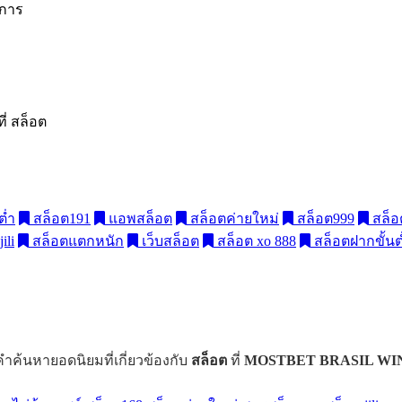
ิการ
ี่ สล็อต
ต่ำ
สล็อต191
แอพสล็อต
สล็อตค่ายใหม่
สล็อต999
สล็อ
ili
สล็อตแตกหนัก
เว็บสล็อต
สล็อต xo 888
สล็อตฝากขั้นต
คำค้นหายอดนิยมที่เกี่ยวข้องกับ
สล็อต
ที่
MOSTBET BRASIL WI