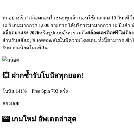
ทุกอย่างเร็ว! สล็อตถอนไวชนะทุกเจ้า ถอนใช้เวลาแค่ 10 วินาที ไม
10 วิ เกมมากกว่า 1,000 รายการ ให้บริการมามากกว่า 10 ปีแล้ว
สล็อตมาแรง 2026
หรือรูปแบบอื่นๆ รวมถึง
สล็อตเครดิตฟรี ไม่ต้อ
สำหรับ
สล็อต jili ทดลองเล่น
นั้นมีความโดดเด่น ทั้งนี้สามารถเข้าใ
รับความนิยมไม่แพ้กัน
💥 ฝากซ้ำรับโบนัสทุกยอด!
โบนัส 141% + Free Spin 703 ครั้ง
ลองเลย!
🎰 เกมใหม่
อัพเดตล่าสุด