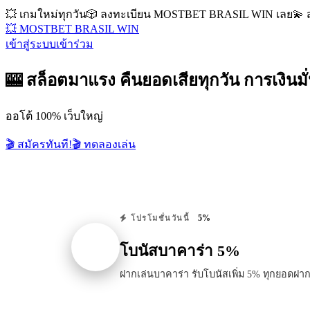
💥 เกมใหม่ทุกวัน
🎲 ลงทะเบียน MOSTBET BRASIL WIN เลย
💫 
💥 MOSTBET BRASIL WIN
เข้าสู่ระบบ
เข้าร่วม
🎰 สล็อตมาแรง คืนยอดเสียทุกวัน การเงินม
ออโต้ 100% เว็บใหญ่
🎬 สมัครทันที!
🎬 ทดลองเล่น
5%
โปรโมชั่นวันนี้
โบนัสบาคาร่า 5%
ฝากเล่นบาคาร่า รับโบนัสเพิ่ม 5% ทุกยอดฝาก 