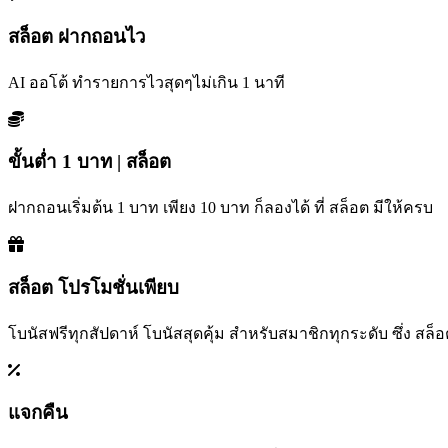
สล็อต ฝากถอนไว
AI ออโต้ ทำรายการไวสุดๆไม่เกิน 1 นาที
ขั้นต่ำ 1 บาท | สล็อต
ฝากถอนเริ่มต้น 1 บาท เพียง 10 บาท ก็ลองได้ ที่ สล็อต มีให้ครบ
สล็อต โปรโมชั่นเพียบ
โบนัสฟรีทุกสัปดาห์ โบนัสสุดคุ้ม สำหรับสมาชิกทุกระดับ ซึ่ง สล็อต
แจกคืน