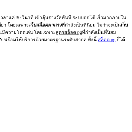
้เวลาแค่ 30 วินาที เข้าลุ้นรางวัลทันที ระบบออโต้ เร็วมากภายใน
ดียว โดยเฉพาะ
เว็บสล็อตมาแรง
ที่กำลังเป็นที่นิยม ไม่ว่าจะเป็น
เว็บ
้นมีความโดดเด่น โดยเฉพาะ
สูตรสล็อต pg
ที่กำลังเป็นที่นิยม
N
พร้อมให้บริการด้วยมาตรฐานระดับสากล ทั้งนี้
สล็อต pg
ก็ได้