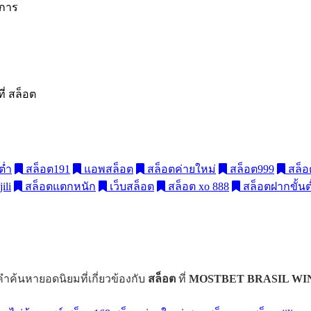
ิการ
ี่ สล็อต
ต่ำ
สล็อต191
แอพสล็อต
สล็อตค่ายใหม่
สล็อต999
สล็อ
ili
สล็อตแตกหนัก
เว็บสล็อต
สล็อต xo 888
สล็อตฝากขั้นต
คำค้นหายอดนิยมที่เกี่ยวข้องกับ
สล็อต
ที่
MOSTBET BRASIL WI