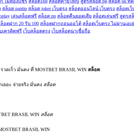
ก ไม่ต้องแชร์
สล็อต168
สล็อตค่ายใหญ่
สูตรสล็อต pg
สล็อต jili ท
ด
สล็อต pantip
สล็อต joker เว็บตรง
สล็อตออนไลน์ เว็บตรง
สล็อตเว็
oplay
เล่นสล็อตฟรี
สล็อต pp
สล็อตคืนยอดเสีย
สล็อตเล่นฟรี
สูตรสล
ล็อตฝาก 20 รับ 100
สล็อตฝากถอนออโต้
สล็อตเว็บตรง ไม่ผ่านเอเย
บเครดิตฟรี
เว็บสล็อตตรง
เว็บสล็อตน่าเชื่อถือ
้ รวดเร็ว มั่นคง ที่ MOSTBET BRASIL WIN
สล็อต
กเยอะ จ่ายจริง มั่นคง
สล็อต
 MOSTBET BRASIL WIN
สล็อต
ที่ MOSTBET BRASIL WIN