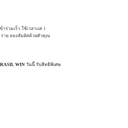
้าร่วมเร็ว ใช้เวลาแค่ 1
 ราย ลองสัมผัสด้วยตัวคุณ
RASIL WIN
วันนี้ รับสิทธิพิเศษ