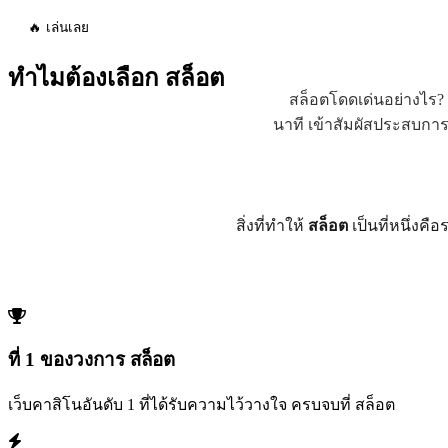
🔥 เล่นเลย
ทำไมต้องเลือก
สล็อต
สล็อตโดดเด่นอย่างไร? ถ
นาที เข้าสัมผัสประสบการ
สิ่งที่ทำให้
สล็อต
เป็นที่หนึ่งคื
ที่ 1 ของวงการ สล็อต
เว็บคาสิโนอันดับ 1 ที่ได้รับความไว้วางใจ ครบจบที่ สล็อต