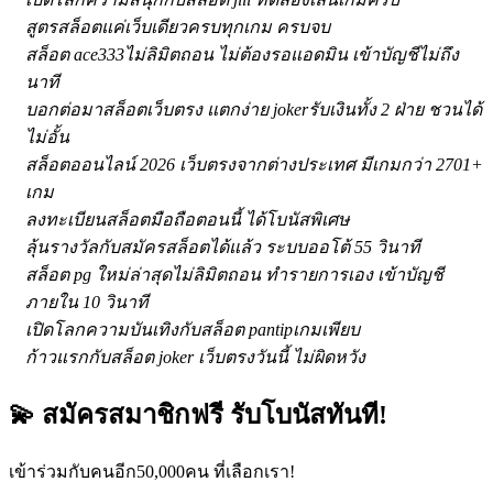
สูตรสล็อตแค่เว็บเดียวครบทุกเกม ครบจบ
สล็อต ace333ไม่ลิมิตถอน ไม่ต้องรอแอดมิน เข้าบัญชีไม่ถึง
นาที
บอกต่อมาสล็อตเว็บตรง แตกง่าย jokerรับเงินทั้ง 2 ฝ่าย ชวนได้
ไม่อั้น
สล็อตออนไลน์ 2026 เว็บตรงจากต่างประเทศ มีเกมกว่า 2701+
เกม
ลงทะเบียนสล็อตมือถือตอนนี้ ได้โบนัสพิเศษ
ลุ้นรางวัลกับสมัครสล็อตได้แล้ว ระบบออโต้ 55 วินาที
สล็อต pg ใหม่ล่าสุดไม่ลิมิตถอน ทำรายการเอง เข้าบัญชี
ภายใน 10 วินาที
เปิดโลกความบันเทิงกับสล็อต pantipเกมเพียบ
ก้าวแรกกับสล็อต joker เว็บตรงวันนี้ ไม่ผิดหวัง
💫 สมัครสมาชิกฟรี รับโบนัสทันที!
เข้าร่วมกับคนอีก50,000คน ที่เลือกเรา!