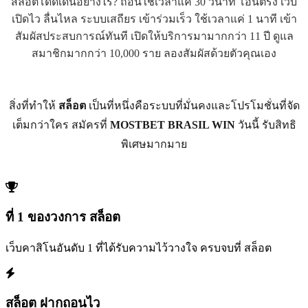
สล็อตโดดเด่นอย่างไร? ถอนใช้เวลาแค่ 30 วินาที โอนตรง เว็บ
เปิดไว ลื่นไหล ระบบเสถียร เข้าร่วมเร็ว ใช้เวลาแค่ 1 นาที เข้า
สัมผัสประสบการณ์ทันที เปิดให้บริการมามากกว่า 11 ปี ดูแล
สมาชิกมากกว่า 10,000 ราย ลองสัมผัสด้วยตัวคุณเอง
สิ่งที่ทำให้
สล็อต
เป็นที่หนึ่งคือระบบที่มั่นคงและโปรโมชั่นที่จัด
เต็มกว่าใคร สมัครที่
MOSTBET BRASIL WIN
วันนี้ รับสิทธิ
พิเศษมากมาย
ที่ 1 ของวงการ สล็อต
เว็บคาสิโนอันดับ 1 ที่ได้รับความไว้วางใจ ครบจบที่ สล็อต
สล็อต ฝากถอนไว