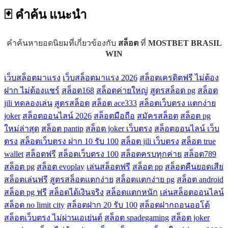
🃏 คำค้น
แนะนำ
คำค้นหายอดนิยมที่เกี่ยวข้องกับ
สล็อต
ที่
MOSTBET BRASIL
WIN
เว็บสล็อตมาแรง
เว็บสล็อตมาแรง 2026
สล็อตเครดิตฟรี ไม่ต้อง
ฝาก ไม่ต้องแชร์
สล็อต168
สล็อตค่ายใหญ่
สูตรสล็อต pg
สล็อต
jili ทดลองเล่น
สูตรสล็อต
สล็อต ace333
สล็อตเว็บตรง แตกง่าย
joker
สล็อตออนไลน์ 2026
สล็อตมือถือ
สมัครสล็อต
สล็อต pg
ใหม่ล่าสุด
สล็อต pantip
สล็อต joker เว็บตรง
สล็อตออนไลน์ เว็บ
ตรง
สล็อตเว็บตรง ฝาก 10 รับ 100
สล็อต jili เว็บตรง
สล็อต true
wallet
สล็อตฟรี
สล็อตเว็บตรง 100
สล็อตครบทุกค่าย
สล็อต789
สล็อต pg
สล็อต evoplay
เล่นสล็อตฟรี
สล็อต pp
สล็อตคืนยอดเสีย
สล็อตเล่นฟรี
สูตรสล็อตแตกง่าย
สล็อตแตกง่าย pg
สล็อต android
สล็อต pg ฟรี
สล็อตได้เงินจริง
สล็อตแตกหนัก
เล่นสล็อตออนไลน์
สล็อต no limit city
สล็อตฝาก 20 รับ 100
สล็อตฝากถอนออโต้
สล็อตเว็บตรง ไม่ผ่านเอเย่นต์
สล็อต spadegaming
สล็อต joker