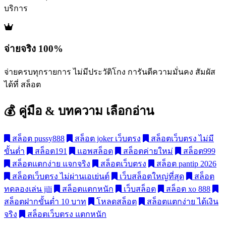
บริการ
จ่ายจริง 100%
จ่ายครบทุกรายการ ไม่มีประวัติโกง การันตีความมั่นคง สัมผัส
ได้ที่ สล็อต
💰 คู่มือ & บทความ
เลือกอ่าน
สล็อต pussy888
สล็อต joker เว็บตรง
สล็อตเว็บตรง ไม่มี
ขั้นต่ำ
สล็อต191
แอพสล็อต
สล็อตค่ายใหม่
สล็อต999
สล็อตแตกง่าย แจกจริง
สล็อตเว็บตรง
สล็อต pantip 2026
สล็อตเว็บตรง ไม่ผ่านเอเย่นต์
เว็บสล็อตใหญ่ที่สุด
สล็อต
ทดลองเล่น jili
สล็อตแตกหนัก
เว็บสล็อต
สล็อต xo 888
สล็อตฝากขั้นต่ำ 10 บาท
โหลดสล็อต
สล็อตแตกง่าย ได้เงิน
จริง
สล็อตเว็บตรง แตกหนัก