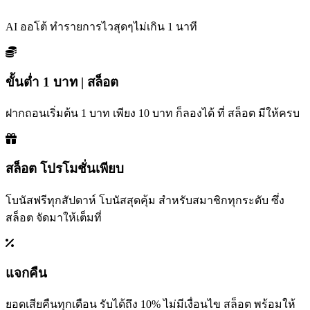
AI ออโต้ ทำรายการไวสุดๆไม่เกิน 1 นาที
ขั้นต่ำ 1 บาท | สล็อต
ฝากถอนเริ่มต้น 1 บาท เพียง 10 บาท ก็ลองได้ ที่ สล็อต มีให้ครบ
สล็อต โปรโมชั่นเพียบ
โบนัสฟรีทุกสัปดาห์ โบนัสสุดคุ้ม สำหรับสมาชิกทุกระดับ ซึ่ง
สล็อต จัดมาให้เต็มที่
แจกคืน
ยอดเสียคืนทุกเดือน รับได้ถึง 10% ไม่มีเงื่อนไข สล็อต พร้อมให้