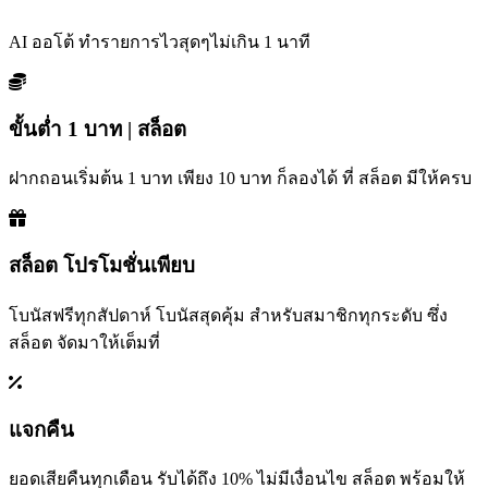
AI ออโต้ ทำรายการไวสุดๆไม่เกิน 1 นาที
ขั้นต่ำ 1 บาท | สล็อต
ฝากถอนเริ่มต้น 1 บาท เพียง 10 บาท ก็ลองได้ ที่ สล็อต มีให้ครบ
สล็อต โปรโมชั่นเพียบ
โบนัสฟรีทุกสัปดาห์ โบนัสสุดคุ้ม สำหรับสมาชิกทุกระดับ ซึ่ง
สล็อต จัดมาให้เต็มที่
แจกคืน
ยอดเสียคืนทุกเดือน รับได้ถึง 10% ไม่มีเงื่อนไข สล็อต พร้อมให้