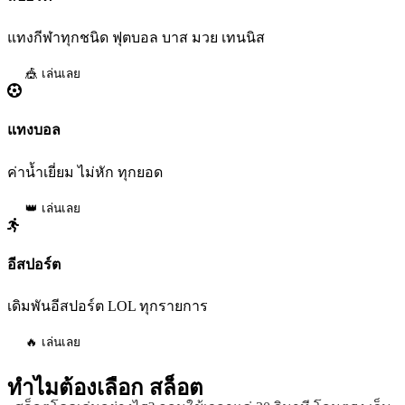
แทงกีฬาทุกชนิด ฟุตบอล บาส มวย เทนนิส
🎪 เล่นเลย
แทงบอล
ค่าน้ำเยี่ยม ไม่หัก ทุกยอด
👑 เล่นเลย
อีสปอร์ต
เดิมพันอีสปอร์ต LOL ทุกรายการ
🔥 เล่นเลย
ทำไมต้องเลือก
สล็อต