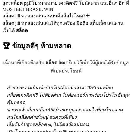
สูตรสล็อต pgมีโปรมากมาย เครดิตฟรี โบนัสฝาก และอื่นๆ อีก ที่
MOSTBET BRASIL WIN
สล็อต jili ทดลองเล่นเล่นบนมือถือได้ไหม?
สล็อต jili ทดลองเล่นเล่นได้ทุกเครื่อง มือถือ แท็บเล็ต เล่นผ่าน
เว็บได้
สล็อต
🏆 ข้อมูลดีๆ
ห้ามพลาด
เนื้อหาที่เกี่ยวข้องกับ
สล็อต
จัดเตรียมไว้เพื่อให้ผู้เล่นได้รับข้อมูล
ที่เป็นประโยชน์
สำรวจความบันเทิงกับเว็บสล็อตมาแรง 2026เกมเพียบ
สล็อตเครดิตฟรี ไม่ต้องฝาก ไม่ต้องแชร์มาพร้อมโปรโมชั่นสุด
คุ้มตลอด
ขาประจำเลือกสล็อต168ด้วยเหตุผลว่าถอนไวที่สุดในตลาด
สนใจสล็อตค่ายใหญ่ จบครบที่เดียว
เริ่มต้นกับสูตรสล็อต pg ไม่ผิดหวังแน่นอน
เปิดโลกความสนุกกับสล็อต jili ทดลองเล่นเกมครบ