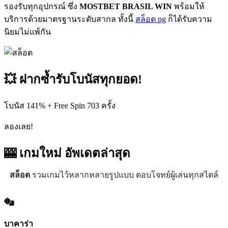
รองรับทุกอุปกรณ์ ซึ่ง
MOSTBET BRASIL WIN
พร้อมให้
บริการด้วยมาตรฐานระดับสากล ทั้งนี้
สล็อต pg
ก็ได้รับความ
นิยมไม่แพ้กัน
💥 ฝากซ้ำรับโบนัสทุกยอด!
โบนัส 141% + Free Spin 703 ครั้ง
ลองเลย!
🎰 เกมใหม่
อัพเดตล่าสุด
สล็อต
รวมเกมไว้หลากหลายรูปแบบ ตอบโจทย์ผู้เล่นทุกสไตล์
บาคาร่า