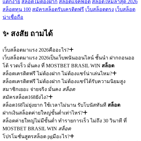
แตกง่าย
สล็อตไม่ต้องฝาก
สล็อตแจ็คพอต
สล็อตใหม่ล่าสุด 2026
สล็อตทุน 100
สมัครสล็อตรับเครดิตฟรี
เว็บสล็อตตรง
เว็บสล็อต
น่าเชื่อถือ
✨ สงสัย
ถามได้
เว็บสล็อตมาแรง 2026คืออะไร?
เว็บสล็อตมาแรง 2026เป็นเว็บพนันออนไลน์ ชั้นนำ ฝากถอนออ
โต้ รวดเร็ว มั่นคง ที่ MOSTBET BRASIL WIN
สล็อต
สล็อตเครดิตฟรี ไม่ต้องฝาก ไม่ต้องแชร์น่าเล่นไหม?
สล็อตเครดิตฟรี ไม่ต้องฝาก ไม่ต้องแชร์ได้รับความนิยมสูง
สมาชิกเยอะ จ่ายจริง มั่นคง
สล็อต
สมัครสล็อต168ยังไง?
สล็อต168ไม่ยุ่งยาก ใช้เวลาไม่นาน รับโบนัสทันที
สล็อต
ฝากเงินสล็อตค่ายใหญ่ขั้นต่ำเท่าไหร่?
สล็อตค่ายใหญ่ไม่มีขั้นต่ำ ทำรายการเร็ว ไม่ถึง 30 วินาที ที่
MOSTBET BRASIL WIN
สล็อต
โปรโมชั่นสูตรสล็อต pgมีอะไร?