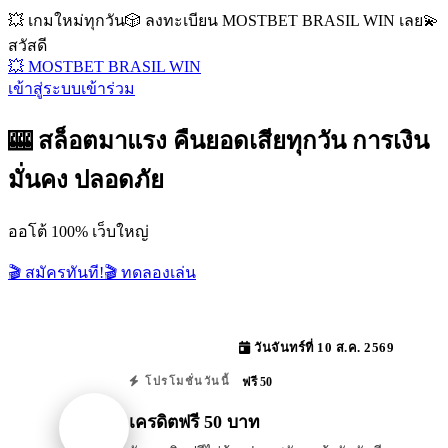
💥 เกมใหม่ทุกวัน
🎲 ลงทะเบียน MOSTBET BRASIL WIN เลย
💫
สวัสดี
💥 MOSTBET BRASIL WIN
เข้าสู่ระบบ
เข้าร่วม
🎰 สล็อตมาแรง คืนยอดเสียทุกวัน การเงิน
มั่นคง ปลอดภัย
ออโต้ 100% เว็บใหญ่
🎬 สมัครทันที!
🎬 ทดลองเล่น
วันจันทร์ที่ 10 ส.ค. 2569
ฟรี 50
โปรโมชั่นวันนี้
เครดิตฟรี 50 บาท