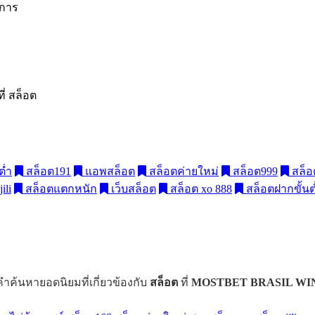
ิการ
ี่ สล็อต
ต่ำ
สล็อต191
แอพสล็อต
สล็อตค่ายใหม่
สล็อต999
สล็อ
ili
สล็อตแตกหนัก
เว็บสล็อต
สล็อต xo 888
สล็อตฝากขั้นต
คำค้นหายอดนิยมที่เกี่ยวข้องกับ
สล็อต
ที่
MOSTBET BRASIL WI