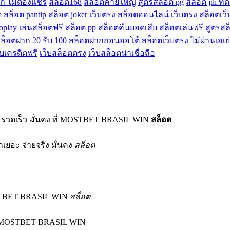
ก ไม่ต้องแชร์
สล็อต168
สล็อตค่ายใหญ่
สูตรสล็อต pg
สล็อต jili ท
ด
สล็อต pantip
สล็อต joker เว็บตรง
สล็อตออนไลน์ เว็บตรง
สล็อตเว็
oplay
เล่นสล็อตฟรี
สล็อต pp
สล็อตคืนยอดเสีย
สล็อตเล่นฟรี
สูตรสล
ล็อตฝาก 20 รับ 100
สล็อตฝากถอนออโต้
สล็อตเว็บตรง ไม่ผ่านเอเย
บเครดิตฟรี
เว็บสล็อตตรง
เว็บสล็อตน่าเชื่อถือ
้ รวดเร็ว มั่นคง ที่ MOSTBET BRASIL WIN
สล็อต
กเยอะ จ่ายจริง มั่นคง
สล็อต
 MOSTBET BRASIL WIN
สล็อต
ที่ MOSTBET BRASIL WIN