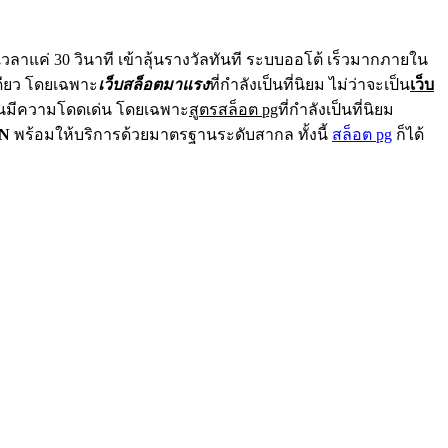
้เวลาแค่ 30 วินาที เข้าลุ้นรางวัลทันที ระบบออโต้ เร็วมากภายใน
ดียว โดยเฉพาะ
เว็บสล็อตมาแรง
ที่กำลังเป็นที่นิยม ไม่ว่าจะเป็น
เว็บ
้นมีความโดดเด่น โดยเฉพาะ
สูตรสล็อต pg
ที่กำลังเป็นที่นิยม
N
พร้อมให้บริการด้วยมาตรฐานระดับสากล ทั้งนี้
สล็อต pg
ก็ได้