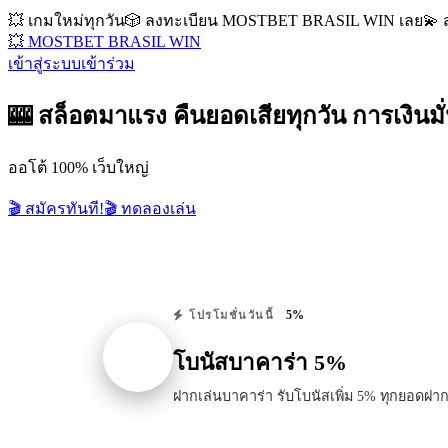
💥 เกมใหม่ทุกวัน
🎲 ลงทะเบียน MOSTBET BRASIL WIN เลย
💫 
💥 MOSTBET BRASIL WIN
เข้าสู่ระบบ
เข้าร่วม
🎰 สล็อตมาแรง คืนยอดเสียทุกวัน การเงินม
ออโต้ 100% เว็บใหญ่
🎬 สมัครทันที!
🎬 ทดลองเล่น
5%
โปรโมชั่นวันนี้
โบนัสบาคาร่า 5%
ฝากเล่นบาคาร่า รับโบนัสเพิ่ม 5% ทุกยอดฝาก 