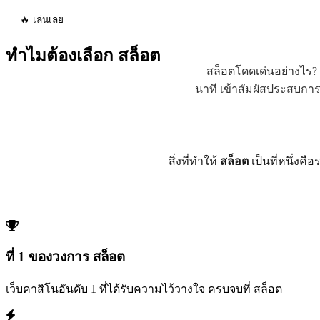
🔥 เล่นเลย
ทำไมต้องเลือก
สล็อต
สล็อตโดดเด่นอย่างไร? ถ
นาที เข้าสัมผัสประสบการ
สิ่งที่ทำให้
สล็อต
เป็นที่หนึ่งคื
ที่ 1 ของวงการ สล็อต
เว็บคาสิโนอันดับ 1 ที่ได้รับความไว้วางใจ ครบจบที่ สล็อต