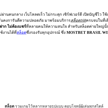
่ผ่านคนกลาง เว็บโหลดเร็ว ไม่กระตุก เซิร์ฟเวอร์ดี เปิดบัญชีไว ใช
 มั่นคงการันตีความปลอดภัย มาพร้อมบริการ
สล็อต168
ครบจบในที่เ
งฝาก ไม่ต้องแชร์
ที่หลายคนให้ความสนใจ สำหรับสล็อตค่ายใหญ่นั
ช้งานได้ที่
สล็อต
ซึ่งรองรับทุกอุปกรณ์ ซึ่ง
MOSTBET BRASIL WI
สล็อต
รวมเกมไว้หลากหลายรูปแบบ ตอบโจทย์ผู้เล่นทุกสไตล์