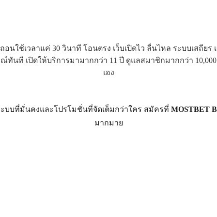
อนใช้เวลาแค่ 30 วินาที โอนตรง เว็บเปิดไว ลื่นไหล ระบบเสถียร เข
ณ์ทันที เปิดให้บริการมามากกว่า 11 ปี ดูแลสมาชิกมากกว่า 10,000
เอง
อระบบที่มั่นคงและโปรโมชั่นที่จัดเต็มกว่าใคร สมัครที่
MOSTBET B
มากมาย