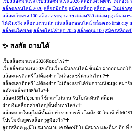
เว็บสล็อตมาแรง
เว็บสล็อตมาแรง 2026
สล็อตเครดิตฟรี ไม่ต้องฝา
สล็อตออนไลน์ 2026
สล็อตมือถือ
สมัครสล็อต
สล็อต pg ใหม่ล่าสุ
สล็อตเว็บตรง 100
สล็อตครบทุกค่าย
สล็อต789
สล็อต pg
สล็อต ev
ได้เงินจริง
สล็อตแตกหนัก
เล่นสล็อตออนไลน์
สล็อต no limit city
ส
สล็อตแจ็คพอต
สล็อตใหม่ล่าสุด 2026
สล็อตทุน 100
สมัครสล็อตรั
✨ สงสัย
ถามได้
เว็บสล็อตมาแรง 2026คืออะไร?
เว็บสล็อตมาแรง 2026เป็นเว็บพนันออนไลน์ ชั้นนำ ฝากถอนออโต
สล็อตเครดิตฟรี ไม่ต้องฝาก ไม่ต้องแชร์น่าเล่นไหม?
สล็อตเครดิตฟรี ไม่ต้องฝาก ไม่ต้องแชร์ได้รับความนิยมสูง สมาชิ
สมัครสล็อต168ยังไง?
สล็อต168ไม่ยุ่งยาก ใช้เวลาไม่นาน รับโบนัสทันที
สล็อต
ฝากเงินสล็อตค่ายใหญ่ขั้นต่ำเท่าไหร่?
สล็อตค่ายใหญ่ไม่มีขั้นต่ำ ทำรายการเร็ว ไม่ถึง 30 วินาที ที่
โปรโมชั่นสูตรสล็อต pgมีอะไร?
สูตรสล็อต pgมีโปรมากมาย เครดิตฟรี โบนัสฝาก และอื่นๆ อีก 