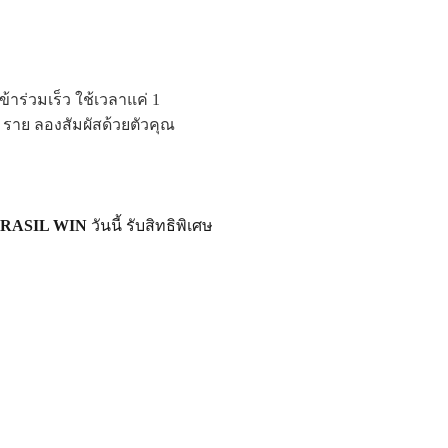
้าร่วมเร็ว ใช้เวลาแค่ 1
 ราย ลองสัมผัสด้วยตัวคุณ
RASIL WIN
วันนี้ รับสิทธิพิเศษ