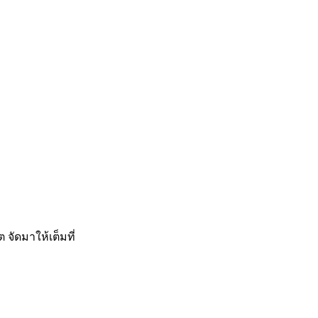
 จัดมาให้เต็มที่