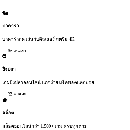
บาคาร่า
บาคาร่าสด เล่นกับดีลเลอร์ สตรีม 4K
💫 เล่นเลย
ยิงปลา
เกมยิงปลาออนไลน์ แตกง่าย แจ็คพอตแตกบ่อย
🏆 เล่นเลย
สล็อต
สล็อตออนไลน์กว่า 1,500+ เกม ครบทุกค่าย