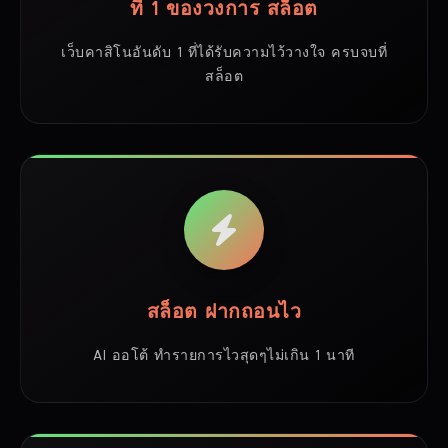
ที่ 1 ของวงการ สล็อต
เว็บคาสิโนอันดับ 1 ที่ได้รับความไว้วางใจ ครบจบที่
สล็อต
สล็อต ฝากถอนไว
AI ออโต้ ทำรายการไวสุดๆไม่เกิน 1 นาที