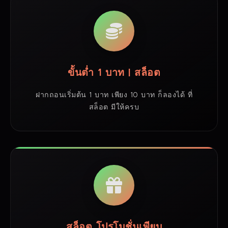
ขั้นต่ำ 1 บาท | สล็อต
ฝากถอนเริ่มต้น 1 บาท เพียง 10 บาท ก็ลองได้ ที่
สล็อต มีให้ครบ
สล็อต โปรโมชั่นเพียบ