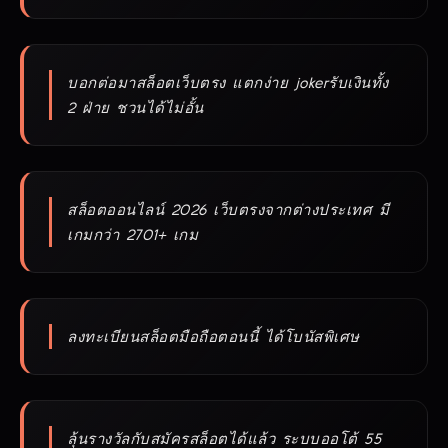
บอกต่อมาสล็อตเว็บตรง แตกง่าย jokerรับเงินทั้ง
2 ฝ่าย ชวนได้ไม่อั้น
สล็อตออนไลน์ 2026 เว็บตรงจากต่างประเทศ มี
เกมกว่า 2701+ เกม
ลงทะเบียนสล็อตมือถือตอนนี้ ได้โบนัสพิเศษ
ลุ้นรางวัลกับสมัครสล็อตได้แล้ว ระบบออโต้ 55