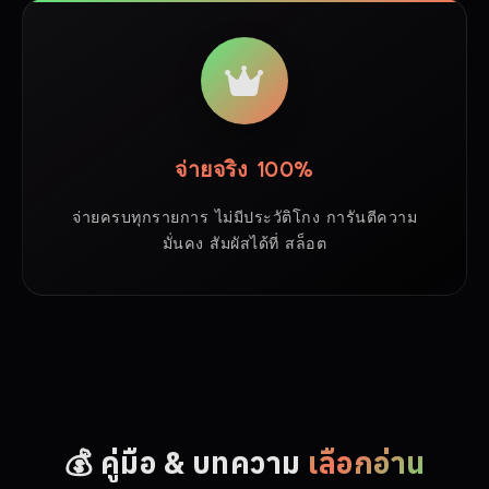
จ่ายจริง 100%
จ่ายครบทุกรายการ ไม่มีประวัติโกง การันตีความ
มั่นคง สัมผัสได้ที่ สล็อต
💰 คู่มือ & บทความ
เลือกอ่าน