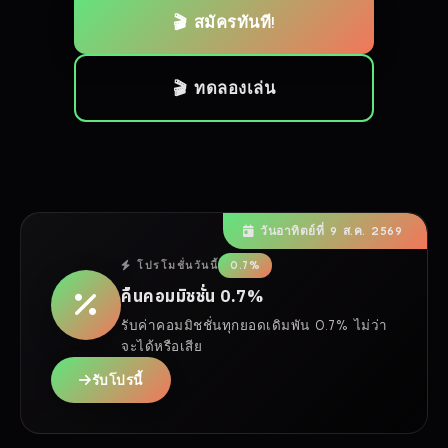
🎬 สมัครทันที!
🎬 ทดลองเล่น
วันอาทิตย์ที่ 9 ส.ค. 2569
โปรโมชั่นวันนี้
0.7%
คืนคอมมิชชั่น 0.7%
รับค่าคอมมิชชั่นทุกยอดเดิมพัน 0.7% ไม่ว่า
จะได้หรือเสีย
รับโปรนี้