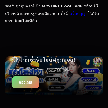
รองรับทุกอุปกรณ์ ซึ่ง
MOSTBET BRASIL WIN
พร้อมให้
บริการด้วยมาตรฐานระดับสากล ทั้งนี้
สล็อต pg
ก็ได้รับ
ความนิยมไม่แพ้กัน
💥 ฝากซ้ำรับโบนัสทุกยอด!
โบนัส 141% + Free Spin 703 ครั้ง
ลองเลย!