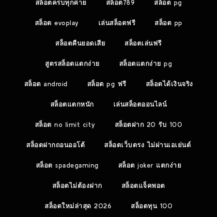
สล็อตครบทุกค่าย
สล็อต789
สล็อต pg
สล็อต evoplay
เล่นสล็อตฟรี
สล็อต pp
สล็อตคืนยอดเสีย
สล็อตเล่นฟรี
สูตรสล็อตแตกง่าย
สล็อตแตกง่าย pg
สล็อต android
สล็อต pg ฟรี
สล็อตได้เงินจริง
สล็อตแตกหนัก
เล่นสล็อตออนไลน์
สล็อต no limit city
สล็อตฝาก 20 รับ 100
สล็อตฝากถอนออโต้
สล็อตเว็บตรง ไม่ผ่านเอเย่นต์
สล็อต spadegaming
สล็อต joker แตกง่าย
สล็อตไม่ต้องฝาก
สล็อตแจ็คพอต
สล็อตใหม่ล่าสุด 2026
สล็อตทุน 100