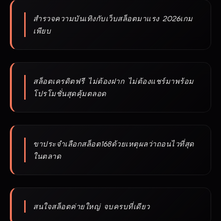
สำรวจความบันเทิงกับเว็บสล็อตมาแรง 2026เกม
เพียบ
สล็อตเครดิตฟรี ไม่ต้องฝาก ไม่ต้องแชร์มาพร้อม
โปรโมชั่นสุดคุ้มตลอด
ขาประจำเลือกสล็อต168ด้วยเหตุผลว่าถอนไวที่สุด
ในตลาด
สนใจสล็อตค่ายใหญ่ จบครบที่เดียว