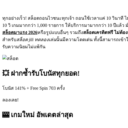
ทุกอย่างเร็ว! สล็อตถอนไวชนะทุกเจ้า ถอนใช้เวลาแค่ 10 วินาที ไม
10 วิ เกมมากกว่า 1,000 รายการ ให้บริการมามากกว่า 10 ปีแล้ว
สล็อตมาแรง 2026
หรือรูปแบบอื่นๆ รวมถึง
สล็อตเครดิตฟรี ไม่ต้อ
สำหรับ
สล็อต jili ทดลองเล่น
นั้นมีความโดดเด่น ทั้งนี้สามารถเข้าใ
รับความนิยมไม่แพ้กัน
💥 ฝากซ้ำรับโบนัสทุกยอด!
โบนัส 141% + Free Spin 703 ครั้ง
ลองเลย!
🎰 เกมใหม่
อัพเดตล่าสุด