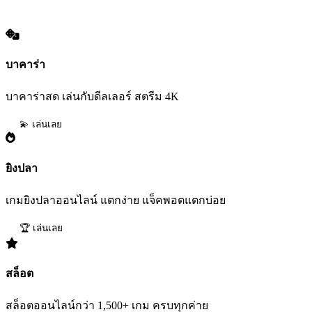
บาคาร่า
บาคาร่าสด เล่นกับดีลเลอร์ สตรีม 4K
💫 เล่นเลย
ยิงปลา
เกมยิงปลาออนไลน์ แตกง่าย แจ็คพอตแตกบ่อย
🏆 เล่นเลย
สล็อต
สล็อตออนไลน์กว่า 1,500+ เกม ครบทุกค่าย