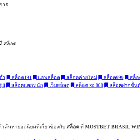
ิการ
ี่ สล็อต
ต่ำ
สล็อต191
แอพสล็อต
สล็อตค่ายใหม่
สล็อต999
สล็อ
ili
สล็อตแตกหนัก
เว็บสล็อต
สล็อต xo 888
สล็อตฝากขั้นต
คำค้นหายอดนิยมที่เกี่ยวข้องกับ
สล็อต
ที่
MOSTBET BRASIL WI