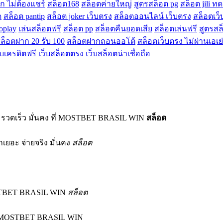
ก ไม่ต้องแชร์
สล็อต168
สล็อตค่ายใหญ่
สูตรสล็อต pg
สล็อต jili ท
ด
สล็อต pantip
สล็อต joker เว็บตรง
สล็อตออนไลน์ เว็บตรง
สล็อตเว็
oplay
เล่นสล็อตฟรี
สล็อต pp
สล็อตคืนยอดเสีย
สล็อตเล่นฟรี
สูตรสล
ล็อตฝาก 20 รับ 100
สล็อตฝากถอนออโต้
สล็อตเว็บตรง ไม่ผ่านเอเย
บเครดิตฟรี
เว็บสล็อตตรง
เว็บสล็อตน่าเชื่อถือ
้ รวดเร็ว มั่นคง ที่ MOSTBET BRASIL WIN
สล็อต
กเยอะ จ่ายจริง มั่นคง
สล็อต
 MOSTBET BRASIL WIN
สล็อต
ที่ MOSTBET BRASIL WIN