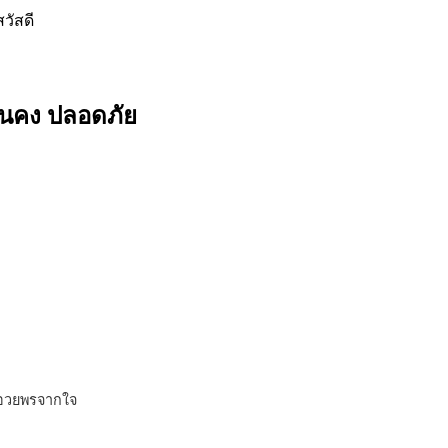
สวัสดี
ั่นคง ปลอดภัย
าท อวยพรจากใจ