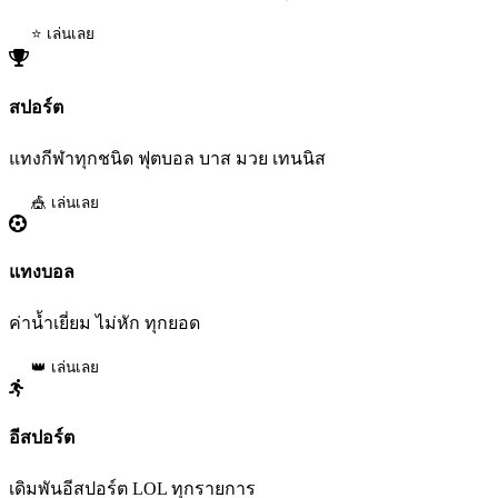
⭐ เล่นเลย
สปอร์ต
แทงกีฬาทุกชนิด ฟุตบอล บาส มวย เทนนิส
🎪 เล่นเลย
แทงบอล
ค่าน้ำเยี่ยม ไม่หัก ทุกยอด
👑 เล่นเลย
อีสปอร์ต
เดิมพันอีสปอร์ต LOL ทุกรายการ