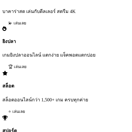
บาคาร่าสด เล่นกับดีลเลอร์ สตรีม 4K
💫 เล่นเลย
ยิงปลา
เกมยิงปลาออนไลน์ แตกง่าย แจ็คพอตแตกบ่อย
🏆 เล่นเลย
สล็อต
สล็อตออนไลน์กว่า 1,500+ เกม ครบทุกค่าย
⭐ เล่นเลย
สปอร์ต