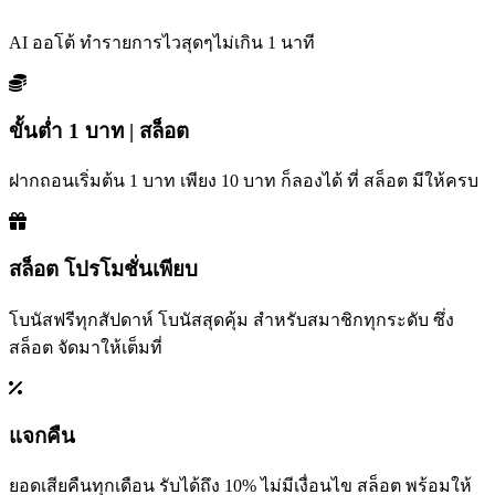
AI ออโต้ ทำรายการไวสุดๆไม่เกิน 1 นาที
ขั้นต่ำ 1 บาท | สล็อต
ฝากถอนเริ่มต้น 1 บาท เพียง 10 บาท ก็ลองได้ ที่ สล็อต มีให้ครบ
สล็อต โปรโมชั่นเพียบ
โบนัสฟรีทุกสัปดาห์ โบนัสสุดคุ้ม สำหรับสมาชิกทุกระดับ ซึ่ง
สล็อต จัดมาให้เต็มที่
แจกคืน
ยอดเสียคืนทุกเดือน รับได้ถึง 10% ไม่มีเงื่อนไข สล็อต พร้อมให้