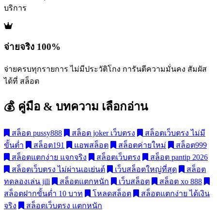
บริการ
จ่ายจริง 100%
จ่ายครบทุกรายการ ไม่มีประวัติโกง การันตีความมั่นคง สัมผัส
ได้ที่ สล็อต
💰 คู่มือ & บทความ
เลือกอ่าน
สล็อต pussy888
สล็อต joker เว็บตรง
สล็อตเว็บตรง ไม่มี
ขั้นต่ำ
สล็อต191
แอพสล็อต
สล็อตค่ายใหม่
สล็อต999
สล็อตแตกง่าย แจกจริง
สล็อตเว็บตรง
สล็อต pantip 2026
สล็อตเว็บตรง ไม่ผ่านเอเย่นต์
เว็บสล็อตใหญ่ที่สุด
สล็อต
ทดลองเล่น jili
สล็อตแตกหนัก
เว็บสล็อต
สล็อต xo 888
สล็อตฝากขั้นต่ำ 10 บาท
โหลดสล็อต
สล็อตแตกง่าย ได้เงิน
จริง
สล็อตเว็บตรง แตกหนัก