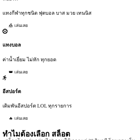
แทงกีฬาทุกชนิด ฟุตบอล บาส มวย เทนนิส
🎪 เล่นเลย
แทงบอล
ค่าน้ำเยี่ยม ไม่หัก ทุกยอด
👑 เล่นเลย
อีสปอร์ต
เดิมพันอีสปอร์ต LOL ทุกรายการ
🔥 เล่นเลย
ทำไมต้องเลือก
สล็อต