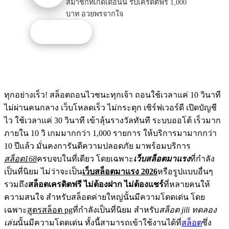
สมาชิกที่เกิดเดือนนี้ รับเครดิตฟรี 1,000
บาท อวยพรจากใจ
รับโปรนี้
ทุกอย่างเร็ว! สล็อตถอนไวชนะทุกเจ้า ถอนใช้เวลาแค่ 10 วินาที
ไม่ผ่านคนกลาง เว็บโหลดเร็ว ไม่กระตุก เซิร์ฟเวอร์ดี เปิดบัญชี
ไว ใช้เวลาแค่ 30 วินาที เข้าลุ้นรางวัลทันที ระบบออโต้ เร็วมาก
ภายใน 10 วิ เกมมากกว่า 1,000 รายการ ให้บริการมามากกว่า
10 ปีแล้ว มั่นคงการันตีความปลอดภัย มาพร้อมบริการ
สล็อต168
ครบจบในที่เดียว โดยเฉพาะ
เว็บสล็อตมาแรง
ที่กำลัง
เป็นที่นิยม ไม่ว่าจะเป็น
เว็บสล็อตมาแรง 2026
หรือรูปแบบอื่นๆ
รวมถึง
สล็อตเครดิตฟรี ไม่ต้องฝาก ไม่ต้องแชร์
ที่หลายคนให้
ความสนใจ สำหรับสล็อตค่ายใหญ่นั้นมีความโดดเด่น โดย
เฉพาะ
สูตรสล็อต pg
ที่กำลังเป็นที่นิยม สำหรับ
สล็อต jili ทดลอง
เล่น
นั้นมีความโดดเด่น ทั้งนี้สามารถเข้าใช้งานได้ที่
สล็อต
ซึ่ง