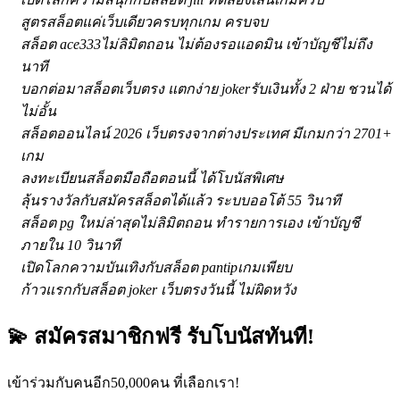
สูตรสล็อตแค่เว็บเดียวครบทุกเกม ครบจบ
สล็อต ace333ไม่ลิมิตถอน ไม่ต้องรอแอดมิน เข้าบัญชีไม่ถึง
นาที
บอกต่อมาสล็อตเว็บตรง แตกง่าย jokerรับเงินทั้ง 2 ฝ่าย ชวนได้
ไม่อั้น
สล็อตออนไลน์ 2026 เว็บตรงจากต่างประเทศ มีเกมกว่า 2701+
เกม
ลงทะเบียนสล็อตมือถือตอนนี้ ได้โบนัสพิเศษ
ลุ้นรางวัลกับสมัครสล็อตได้แล้ว ระบบออโต้ 55 วินาที
สล็อต pg ใหม่ล่าสุดไม่ลิมิตถอน ทำรายการเอง เข้าบัญชี
ภายใน 10 วินาที
เปิดโลกความบันเทิงกับสล็อต pantipเกมเพียบ
ก้าวแรกกับสล็อต joker เว็บตรงวันนี้ ไม่ผิดหวัง
💫 สมัครสมาชิกฟรี รับโบนัสทันที!
เข้าร่วมกับคนอีก50,000คน ที่เลือกเรา!