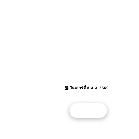
วันเสาร์ที่ 8 ส.ค. 2569
รับโปรนี้