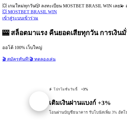
💥 เกมใหม่ทุกวัน
🎲 ลงทะเบียน MOSTBET BRASIL WIN เลย
💫 
💥 MOSTBET BRASIL WIN
เข้าสู่ระบบ
เข้าร่วม
🎰 สล็อตมาแรง คืนยอดเสียทุกวัน การเงินม
ออโต้ 100% เว็บใหญ่
🎬 สมัครทันที!
🎬 ทดลองเล่น
+3%
โปรโมชั่นวันนี้
เติมเงินผ่านแบงก์ +3%
โอนผ่านบัญชีธนาคาร รับโบนัสเพิ่ม 3% อัตโนม