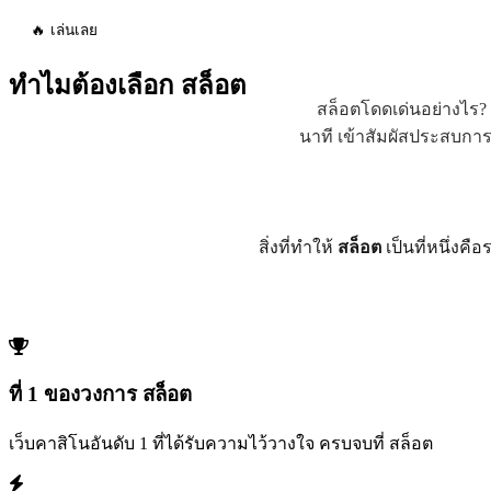
🔥 เล่นเลย
ทำไมต้องเลือก
สล็อต
สล็อตโดดเด่นอย่างไร? ถ
นาที เข้าสัมผัสประสบการ
สิ่งที่ทำให้
สล็อต
เป็นที่หนึ่งคื
ที่ 1 ของวงการ สล็อต
เว็บคาสิโนอันดับ 1 ที่ได้รับความไว้วางใจ ครบจบที่ สล็อต