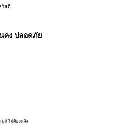
สวัสดี
ั่นคง ปลอดภัย
ัติ ไม่ต้องแจ้ง