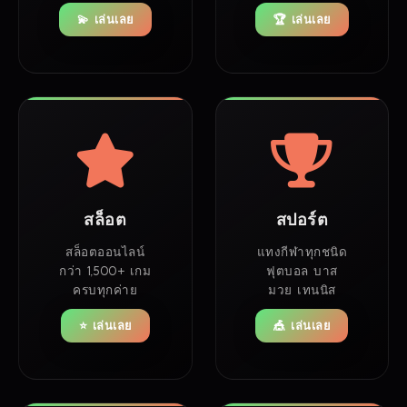
💫 เล่นเลย
🏆 เล่นเลย
สล็อต
สปอร์ต
สล็อตออนไลน์
แทงกีฬาทุกชนิด
กว่า 1,500+ เกม
ฟุตบอล บาส
ครบทุกค่าย
มวย เทนนิส
⭐ เล่นเลย
🎪 เล่นเลย