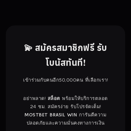
💫 สมัครสมาชิกฟรี รับ
โบนัสทันที!
เข้าร่วมกับคนอีก50,000คน ที่เลือกเรา!
อย่าพลาด!
สล็อต
พร้อมให้บริการตลอด
24 ชม. สมัครง่าย รับโปรจัดเต็ม!
MOSTBET BRASIL WIN
การันตีความ
ปลอดภัยและความมั่นคงทางการเงิน