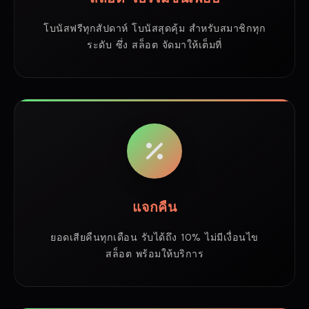
โบนัสฟรีทุกสัปดาห์ โบนัสสุดคุ้ม สำหรับสมาชิกทุก
ระดับ ซึ่ง สล็อต จัดมาให้เต็มที่
แจกคืน
ยอดเสียคืนทุกเดือน รับได้ถึง 10% ไม่มีเงื่อนไข
สล็อต พร้อมให้บริการ