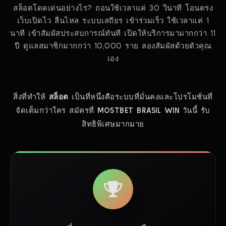
สล็อตโดดเด่นอย่างไร? ถอนใช้เวลาแค่ 30 วินาที โอนตรง
เว็บเปิดไว ลื่นไหล ระบบเสถียร เข้าร่วมเร็ว ใช้เวลาแค่ 1
นาที เข้าสัมผัสประสบการณ์ทันที เปิดให้บริการมามากกว่า 11
ปี ดูแลสมาชิกมากกว่า 10,000 ราย ลองสัมผัสด้วยตัวคุณ
เอง
สิ่งที่ทำให้
สล็อต
เป็นที่หนึ่งคือระบบที่มั่นคงและโปรโมชั่นที่
จัดเต็มกว่าใคร สมัครที่
MOSTBET BRASIL WIN
วันนี้ รับ
สิทธิพิเศษมากมาย