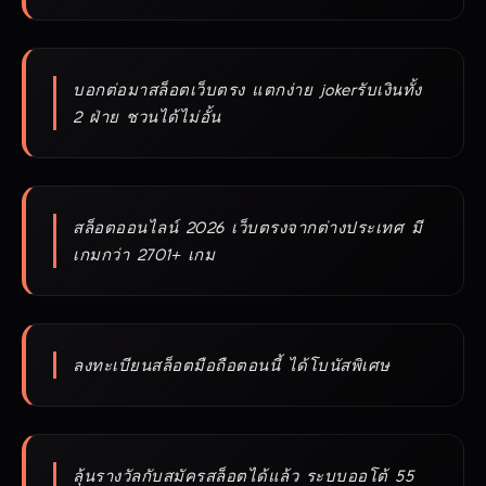
บอกต่อมาสล็อตเว็บตรง แตกง่าย jokerรับเงินทั้ง
2 ฝ่าย ชวนได้ไม่อั้น
สล็อตออนไลน์ 2026 เว็บตรงจากต่างประเทศ มี
เกมกว่า 2701+ เกม
ลงทะเบียนสล็อตมือถือตอนนี้ ได้โบนัสพิเศษ
ลุ้นรางวัลกับสมัครสล็อตได้แล้ว ระบบออโต้ 55