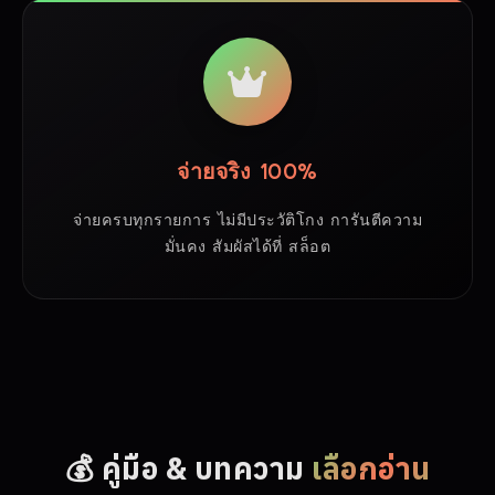
จ่ายจริง 100%
จ่ายครบทุกรายการ ไม่มีประวัติโกง การันตีความ
มั่นคง สัมผัสได้ที่ สล็อต
💰 คู่มือ & บทความ
เลือกอ่าน