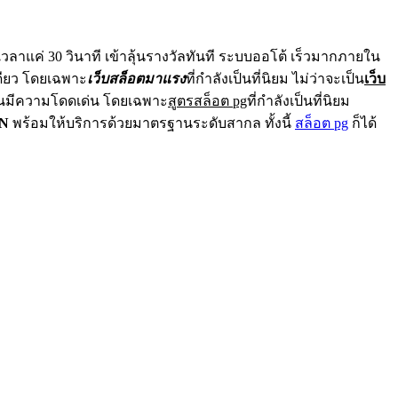
้เวลาแค่ 30 วินาที เข้าลุ้นรางวัลทันที ระบบออโต้ เร็วมากภายใน
ดียว โดยเฉพาะ
เว็บสล็อตมาแรง
ที่กำลังเป็นที่นิยม ไม่ว่าจะเป็น
เว็บ
้นมีความโดดเด่น โดยเฉพาะ
สูตรสล็อต pg
ที่กำลังเป็นที่นิยม
N
พร้อมให้บริการด้วยมาตรฐานระดับสากล ทั้งนี้
สล็อต pg
ก็ได้