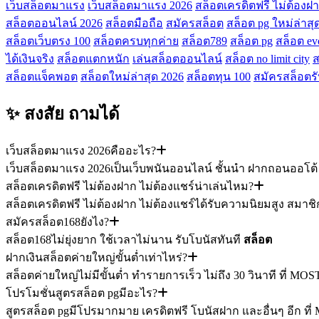
เว็บสล็อตมาแรง
เว็บสล็อตมาแรง 2026
สล็อตเครดิตฟรี ไม่ต้องฝา
สล็อตออนไลน์ 2026
สล็อตมือถือ
สมัครสล็อต
สล็อต pg ใหม่ล่าสุ
สล็อตเว็บตรง 100
สล็อตครบทุกค่าย
สล็อต789
สล็อต pg
สล็อต ev
ได้เงินจริง
สล็อตแตกหนัก
เล่นสล็อตออนไลน์
สล็อต no limit city
ส
สล็อตแจ็คพอต
สล็อตใหม่ล่าสุด 2026
สล็อตทุน 100
สมัครสล็อตรั
✨ สงสัย
ถามได้
เว็บสล็อตมาแรง 2026คืออะไร?
เว็บสล็อตมาแรง 2026เป็นเว็บพนันออนไลน์ ชั้นนำ ฝากถอนออโต
สล็อตเครดิตฟรี ไม่ต้องฝาก ไม่ต้องแชร์น่าเล่นไหม?
สล็อตเครดิตฟรี ไม่ต้องฝาก ไม่ต้องแชร์ได้รับความนิยมสูง สมาชิ
สมัครสล็อต168ยังไง?
สล็อต168ไม่ยุ่งยาก ใช้เวลาไม่นาน รับโบนัสทันที
สล็อต
ฝากเงินสล็อตค่ายใหญ่ขั้นต่ำเท่าไหร่?
สล็อตค่ายใหญ่ไม่มีขั้นต่ำ ทำรายการเร็ว ไม่ถึง 30 วินาที ที่
โปรโมชั่นสูตรสล็อต pgมีอะไร?
สูตรสล็อต pgมีโปรมากมาย เครดิตฟรี โบนัสฝาก และอื่นๆ อีก 