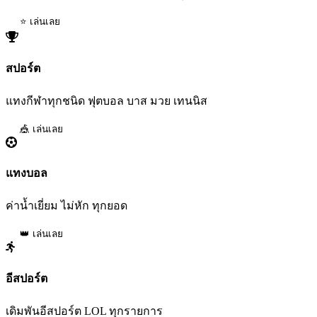
⭐ เล่นเลย
สปอร์ต
แทงกีฬาทุกชนิด ฟุตบอล บาส มวย เทนนิส
🎪 เล่นเลย
แทงบอล
ค่าน้ำเยี่ยม ไม่หัก ทุกยอด
👑 เล่นเลย
อีสปอร์ต
เดิมพันอีสปอร์ต LOL ทุกรายการ