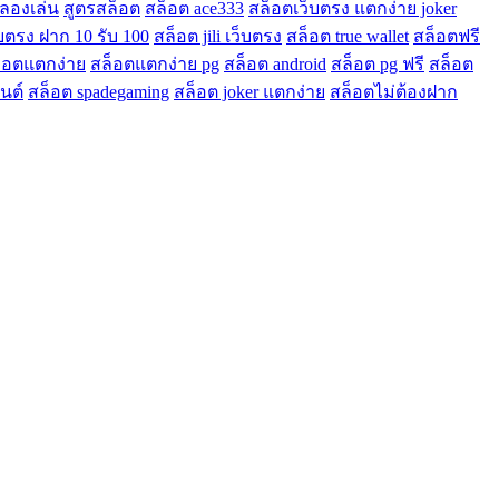
ดลองเล่น
สูตรสล็อต
สล็อต ace333
สล็อตเว็บตรง แตกง่าย joker
บตรง ฝาก 10 รับ 100
สล็อต jili เว็บตรง
สล็อต true wallet
สล็อตฟรี
็อตแตกง่าย
สล็อตแตกง่าย pg
สล็อต android
สล็อต pg ฟรี
สล็อต
่นต์
สล็อต spadegaming
สล็อต joker แตกง่าย
สล็อตไม่ต้องฝาก