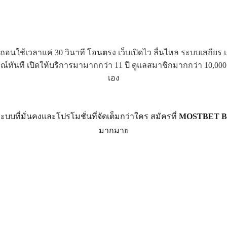
อนใช้เวลาแค่ 30 วินาที โอนตรง เว็บเปิดไว ลื่นไหล ระบบเสถียร เข
ณ์ทันที เปิดให้บริการมามากกว่า 11 ปี ดูแลสมาชิกมากกว่า 10,000
เอง
อระบบที่มั่นคงและโปรโมชั่นที่จัดเต็มกว่าใคร สมัครที่
MOSTBET B
มากมาย