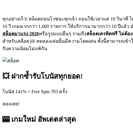
ทุกอย่างเร็ว! สล็อตถอนไวชนะทุกเจ้า ถอนใช้เวลาแค่ 10 วินาที ไม
10 วิ เกมมากกว่า 1,000 รายการ ให้บริการมามากกว่า 10 ปีแล้ว
สล็อตมาแรง 2026
หรือรูปแบบอื่นๆ รวมถึง
สล็อตเครดิตฟรี ไม่ต้อ
สำหรับ
สล็อต jili ทดลองเล่น
นั้นมีความโดดเด่น ทั้งนี้สามารถเข้าใ
รับความนิยมไม่แพ้กัน
💥 ฝากซ้ำรับโบนัสทุกยอด!
โบนัส 141% + Free Spin 703 ครั้ง
ลองเลย!
🎰 เกมใหม่
อัพเดตล่าสุด