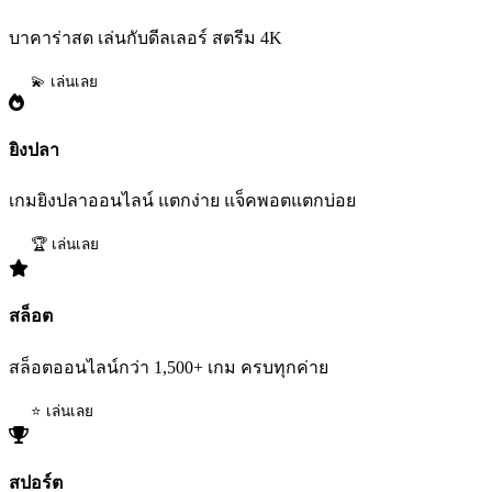
บาคาร่าสด เล่นกับดีลเลอร์ สตรีม 4K
💫 เล่นเลย
ยิงปลา
เกมยิงปลาออนไลน์ แตกง่าย แจ็คพอตแตกบ่อย
🏆 เล่นเลย
สล็อต
สล็อตออนไลน์กว่า 1,500+ เกม ครบทุกค่าย
⭐ เล่นเลย
สปอร์ต