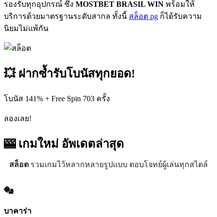
รองรับทุกอุปกรณ์ ซึ่ง
MOSTBET BRASIL WIN
พร้อมให้
บริการด้วยมาตรฐานระดับสากล ทั้งนี้
สล็อต pg
ก็ได้รับความ
นิยมไม่แพ้กัน
💥 ฝากซ้ำรับโบนัสทุกยอด!
โบนัส 141% + Free Spin 703 ครั้ง
ลองเลย!
🎰 เกมใหม่
อัพเดตล่าสุด
สล็อต
รวมเกมไว้หลากหลายรูปแบบ ตอบโจทย์ผู้เล่นทุกสไตล์
บาคาร่า