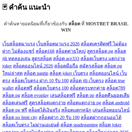
🃏 คำค้น
แนะนำ
คำค้นหายอดนิยมที่เกี่ยวข้องกับ
สล็อต
ที่
MOSTBET BRASIL
WIN
เว็บสล็อตมาแรง
เว็บสล็อตมาแรง 2026
สล็อตเครดิตฟรี ไม่ต้อง
ฝาก ไม่ต้องแชร์
สล็อต168
สล็อตค่ายใหญ่
สูตรสล็อต pg
สล็อต
jili ทดลองเล่น
สูตรสล็อต
สล็อต ace333
สล็อตเว็บตรง แตกง่าย
joker
สล็อตออนไลน์ 2026
สล็อตมือถือ
สมัครสล็อต
สล็อต pg
ใหม่ล่าสุด
สล็อต pantip
สล็อต joker เว็บตรง
สล็อตออนไลน์ เว็บ
ตรง
สล็อตเว็บตรง ฝาก 10 รับ 100
สล็อต jili เว็บตรง
สล็อต true
wallet
สล็อตฟรี
สล็อตเว็บตรง 100
สล็อตครบทุกค่าย
สล็อต789
สล็อต pg
สล็อต evoplay
เล่นสล็อตฟรี
สล็อต pp
สล็อตคืนยอดเสีย
สล็อตเล่นฟรี
สูตรสล็อตแตกง่าย
สล็อตแตกง่าย pg
สล็อต android
สล็อต pg ฟรี
สล็อตได้เงินจริง
สล็อตแตกหนัก
เล่นสล็อตออนไลน์
สล็อต no limit city
สล็อตฝาก 20 รับ 100
สล็อตฝากถอนออโต้
สล็อตเว็บตรง ไม่ผ่านเอเย่นต์
สล็อต spadegaming
สล็อต joker