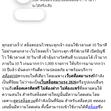
รับค่าคอมมิชชั่นทุกยอดเดิมพัน 0.7% ไม่ว่า
จะได้หรือเสีย
รับโปรนี้
ทุกอย่างเร็ว! สล็อตถอนไวชนะทุกเจ้า ถอนใช้เวลาแค่ 10 วินาที
ไม่ผ่านคนกลาง เว็บโหลดเร็ว ไม่กระตุก เซิร์ฟเวอร์ดี เปิดบัญชี
ไว ใช้เวลาแค่ 30 วินาที เข้าลุ้นรางวัลทันที ระบบออโต้ เร็วมาก
ภายใน 10 วิ เกมมากกว่า 1,000 รายการ ให้บริการมามากกว่า
10 ปีแล้ว มั่นคงการันตีความปลอดภัย มาพร้อมบริการ
สล็อต168
ครบจบในที่เดียว โดยเฉพาะ
เว็บสล็อตมาแรง
ที่กำลัง
เป็นที่นิยม ไม่ว่าจะเป็น
เว็บสล็อตมาแรง 2026
หรือรูปแบบอื่นๆ
รวมถึง
สล็อตเครดิตฟรี ไม่ต้องฝาก ไม่ต้องแชร์
ที่หลายคนให้
ความสนใจ สำหรับสล็อตค่ายใหญ่นั้นมีความโดดเด่น โดย
เฉพาะ
สูตรสล็อต pg
ที่กำลังเป็นที่นิยม สำหรับ
สล็อต jili ทดลอง
เล่น
นั้นมีความโดดเด่น ทั้งนี้สามารถเข้าใช้งานได้ที่
สล็อต
ซึ่ง