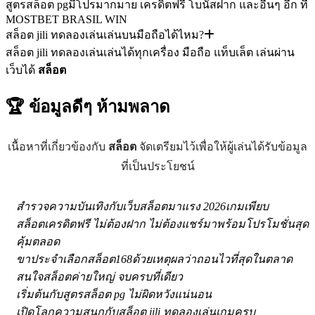
สูตรสล็อต pgมีโปรมากมาย เครดิตฟรี โบนัสฝาก และอื่นๆ อีก ที่
MOSTBET BRASIL WIN
สล็อต jili ทดลองเล่นเล่นบนมือถือได้ไหม?
สล็อต jili ทดลองเล่นเล่นได้ทุกเครื่อง มือถือ แท็บเล็ต เล่นผ่าน
เว็บได้
สล็อต
🏆 ข้อมูลดีๆ
ห้ามพลาด
เนื้อหาที่เกี่ยวข้องกับ
สล็อต
จัดเตรียมไว้เพื่อให้ผู้เล่นได้รับข้อมูล
ที่เป็นประโยชน์
สำรวจความบันเทิงกับเว็บสล็อตมาแรง 2026เกมเพียบ
สล็อตเครดิตฟรี ไม่ต้องฝาก ไม่ต้องแชร์มาพร้อมโปรโมชั่นสุด
คุ้มตลอด
ขาประจำเลือกสล็อต168ด้วยเหตุผลว่าถอนไวที่สุดในตลาด
สนใจสล็อตค่ายใหญ่ จบครบที่เดียว
เริ่มต้นกับสูตรสล็อต pg ไม่ผิดหวังแน่นอน
เปิดโลกความสนุกกับสล็อต jili ทดลองเล่นเกมครบ