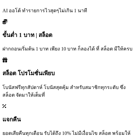
AI ออโต้ ทำรายการไวสุดๆไม่เกิน 1 นาที
ขั้นต่ำ 1 บาท | สล็อต
ฝากถอนเริ่มต้น 1 บาท เพียง 10 บาท ก็ลองได้ ที่ สล็อต มีให้ครบ
สล็อต โปรโมชั่นเพียบ
โบนัสฟรีทุกสัปดาห์ โบนัสสุดคุ้ม สำหรับสมาชิกทุกระดับ ซึ่ง
สล็อต จัดมาให้เต็มที่
แจกคืน
ยอดเสียคืนทุกเดือน รับได้ถึง 10% ไม่มีเงื่อนไข สล็อต พร้อมให้