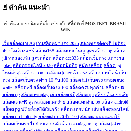
🃏 คำค้น
แนะนำ
คำค้นหายอดนิยมที่เกี่ยวข้องกับ
สล็อต
ที่
MOSTBET BRASIL
WIN
เว็บสล็อตมาแรง
เว็บสล็อตมาแรง 2026
สล็อตเครดิตฟรี ไม่ต้อง
ฝาก ไม่ต้องแชร์
สล็อต168
สล็อตค่ายใหญ่
สูตรสล็อต pg
สล็อต
jili ทดลองเล่น
สูตรสล็อต
สล็อต ace333
สล็อตเว็บตรง แตกง่าย
joker
สล็อตออนไลน์ 2026
สล็อตมือถือ
สมัครสล็อต
สล็อต pg
ใหม่ล่าสุด
สล็อต pantip
สล็อต joker เว็บตรง
สล็อตออนไลน์ เว็บ
ตรง
สล็อตเว็บตรง ฝาก 10 รับ 100
สล็อต jili เว็บตรง
สล็อต true
wallet
สล็อตฟรี
สล็อตเว็บตรง 100
สล็อตครบทุกค่าย
สล็อต789
สล็อต pg
สล็อต evoplay
เล่นสล็อตฟรี
สล็อต pp
สล็อตคืนยอดเสีย
สล็อตเล่นฟรี
สูตรสล็อตแตกง่าย
สล็อตแตกง่าย pg
สล็อต android
สล็อต pg ฟรี
สล็อตได้เงินจริง
สล็อตแตกหนัก
เล่นสล็อตออนไลน์
สล็อต no limit city
สล็อตฝาก 20 รับ 100
สล็อตฝากถอนออโต้
สล็อตเว็บตรง ไม่ผ่านเอเย่นต์
สล็อต spadegaming
สล็อต joker