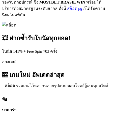
รองรับทุกอุปกรณ์ ซึ่ง
MOSTBET BRASIL WIN
พร้อมให้
บริการด้วยมาตรฐานระดับสากล ทั้งนี้
สล็อต pg
ก็ได้รับความ
นิยมไม่แพ้กัน
💥 ฝากซ้ำรับโบนัสทุกยอด!
โบนัส 141% + Free Spin 703 ครั้ง
ลองเลย!
🎰 เกมใหม่
อัพเดตล่าสุด
สล็อต
รวมเกมไว้หลากหลายรูปแบบ ตอบโจทย์ผู้เล่นทุกสไตล์
บาคาร่า