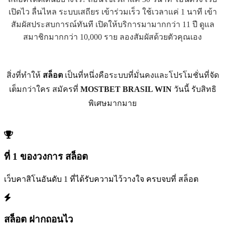
เปิดไว ลื่นไหล ระบบเสถียร เข้าร่วมเร็ว ใช้เวลาแค่ 1 นาที เข้า
สัมผัสประสบการณ์ทันที เปิดให้บริการมามากกว่า 11 ปี ดูแล
สมาชิกมากกว่า 10,000 ราย ลองสัมผัสด้วยตัวคุณเอง
สิ่งที่ทำให้
สล็อต
เป็นที่หนึ่งคือระบบที่มั่นคงและโปรโมชั่นที่จัด
เต็มกว่าใคร สมัครที่
MOSTBET BRASIL WIN
วันนี้ รับสิทธิ
พิเศษมากมาย
ที่ 1 ของวงการ สล็อต
เว็บคาสิโนอันดับ 1 ที่ได้รับความไว้วางใจ ครบจบที่ สล็อต
สล็อต ฝากถอนไว