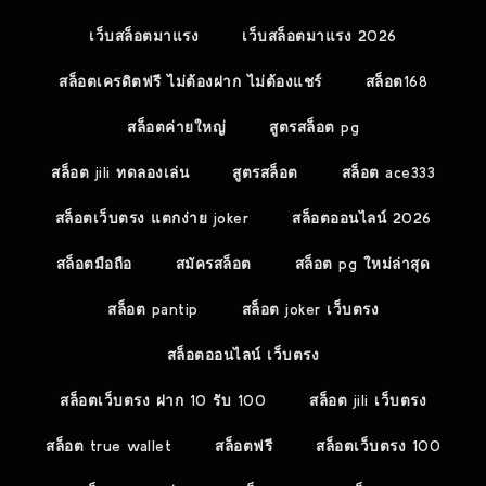
เว็บสล็อตมาแรง
เว็บสล็อตมาแรง 2026
สล็อตเครดิตฟรี ไม่ต้องฝาก ไม่ต้องแชร์
สล็อต168
สล็อตค่ายใหญ่
สูตรสล็อต pg
สล็อต jili ทดลองเล่น
สูตรสล็อต
สล็อต ace333
สล็อตเว็บตรง แตกง่าย joker
สล็อตออนไลน์ 2026
สล็อตมือถือ
สมัครสล็อต
สล็อต pg ใหม่ล่าสุด
สล็อต pantip
สล็อต joker เว็บตรง
สล็อตออนไลน์ เว็บตรง
สล็อตเว็บตรง ฝาก 10 รับ 100
สล็อต jili เว็บตรง
สล็อต true wallet
สล็อตฟรี
สล็อตเว็บตรง 100