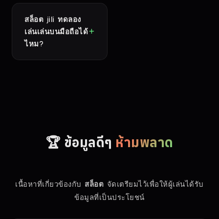
สูตรสล็อต pgมีโปร
WIN
สล็อต
มากมาย เครดิตฟรี
สล็อต jili ทดลอง
โบนัสฝาก และอื่นๆ
เล่นเล่นบนมือถือได้
อีก ที่ MOSTBET
ไหม?
BRASIL WIN
สล็อต jili ทดลองเล่น
เล่นได้ทุกเครื่อง มือ
ถือ แท็บเล็ต เล่นผ่าน
เว็บได้
สล็อต
🏆 ข้อมูลดีๆ
ห้ามพลาด
เนื้อหาที่เกี่ยวข้องกับ
สล็อต
จัดเตรียมไว้เพื่อให้ผู้เล่นได้รับ
ข้อมูลที่เป็นประโยชน์