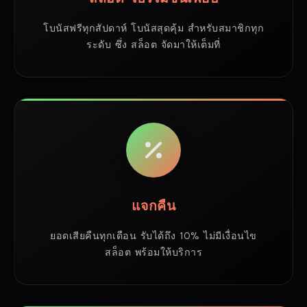
โบนัสฟรีทุกสัปดาห์ โบนัสสุดคุ้ม สำหรับสมาชิกทุก
ระดับ ซึ่ง สล็อต จัดมาให้เต็มที่
แจกคืน
ยอดเสียคืนทุกเดือน รับได้ถึง 10% ไม่มีเงื่อนไข
สล็อต พร้อมให้บริการ