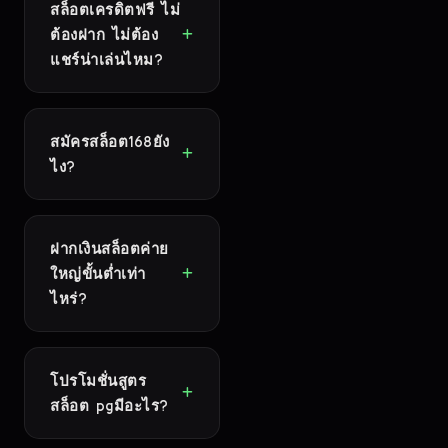
2026เป็นเว็บพนัน
สล็อตเครดิตฟรี ไม่
ออนไลน์ ชั้นนำ ฝาก
ต้องฝาก ไม่ต้อง
ถอนออโต้ รวดเร็ว
แชร์น่าเล่นไหม?
มั่นคง ที่ MOSTBET
สล็อตเครดิตฟรี ไม่
BRASIL WIN
สล็อต
ต้องฝาก ไม่ต้องแชร์
สมัครสล็อต168ยัง
ได้รับความนิยมสูง
ไง?
สมาชิกเยอะ จ่ายจริง
สล็อต168ไม่ยุ่งยาก
มั่นคง
สล็อต
ใช้เวลาไม่นาน รับ
ฝากเงินสล็อตค่าย
โบนัสทันที
สล็อต
ใหญ่ขั้นต่ำเท่า
ไหร่?
สล็อตค่ายใหญ่ไม่มี
ขั้นต่ำ ทำรายการเร็ว
โปรโมชั่นสูตร
ไม่ถึง 30 วินาที ที่
สล็อต pgมีอะไร?
MOSTBET BRASIL