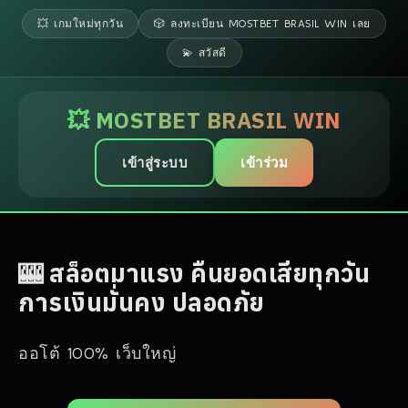
💥 เกมใหม่ทุกวัน
🎲 ลงทะเบียน MOSTBET BRASIL WIN เลย
💫 สวัสดี
💥 MOSTBET BRASIL WIN
เข้าสู่ระบบ
เข้าร่วม
🎰 สล็อตมาแรง คืนยอดเสียทุกวัน
การเงินมั่นคง ปลอดภัย
ออโต้ 100% เว็บใหญ่