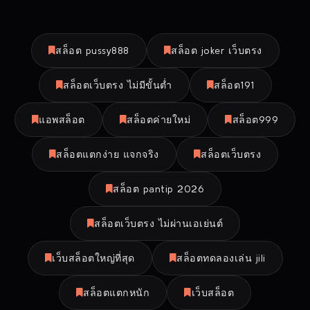
สล็อต pussy888
สล็อต joker เว็บตรง
สล็อตเว็บตรง ไม่มีขั้นต่ำ
สล็อต191
แอพสล็อต
สล็อตค่ายใหม่
สล็อต999
สล็อตแตกง่าย แจกจริง
สล็อตเว็บตรง
สล็อต pantip 2026
สล็อตเว็บตรง ไม่ผ่านเอเย่นต์
เว็บสล็อตใหญ่ที่สุด
สล็อตทดลองเล่น jili
สล็อตแตกหนัก
เว็บสล็อต