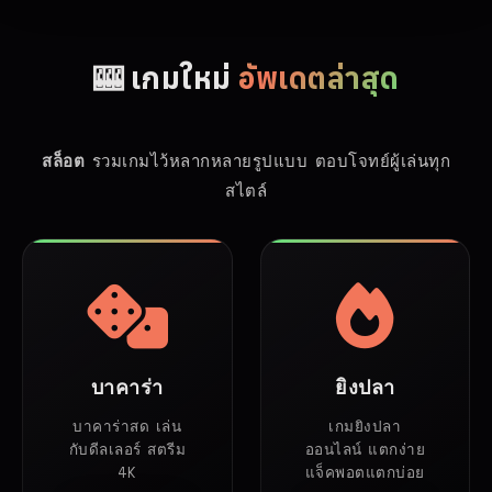
🎰 เกมใหม่
อัพเดตล่าสุด
สล็อต
รวมเกมไว้หลากหลายรูปแบบ ตอบโจทย์ผู้เล่นทุก
สไตล์
บาคาร่า
ยิงปลา
บาคาร่าสด เล่น
เกมยิงปลา
กับดีลเลอร์ สตรีม
ออนไลน์ แตกง่าย
4K
แจ็คพอตแตกบ่อย