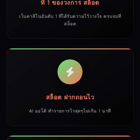
ที่ 1 ของวงการ สล็อต
เว็บคาสิโนอันดับ 1 ที่ได้รับความไว้วางใจ ครบจบที่
สล็อต
สล็อต ฝากถอนไว
AI ออโต้ ทำรายการไวสุดๆไม่เกิน 1 นาที