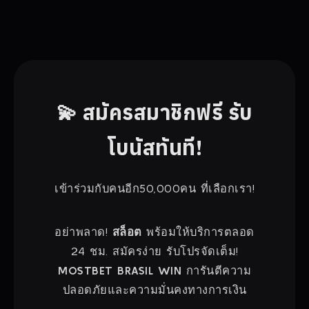
💫 สมัครสมาชิกฟรี รับ
โบนัสทันที!
เข้าร่วมกับคนอีก50,000คน ที่เลือกเรา!
อย่าพลาด!
สล็อต
พร้อมให้บริการตลอด
24 ชม. สมัครง่าย รับโปรจัดเต็ม!
MOSTBET BRASIL WIN
การันตีความ
ปลอดภัยและความมั่นคงทางการเงิน