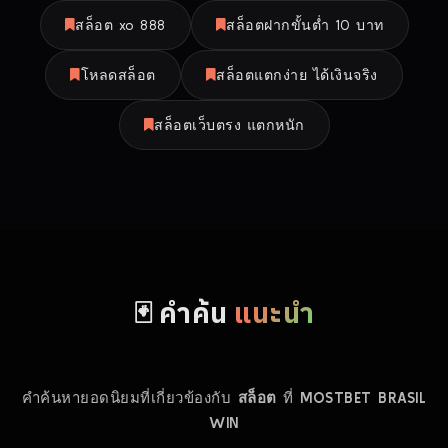
สล็อต xo 888
สล็อตฝากขั้นต่ำ 10 บาท
โหลดสล็อต
สล็อตแตกง่าย ได้เงินจริง
สล็อตเว็บตรง แตกหนัก
🃏 คำค้น
แนะนำ
คำค้นหายอดนิยมที่เกี่ยวข้องกับ
สล็อต
ที่
MOSTBET BRASIL
WIN