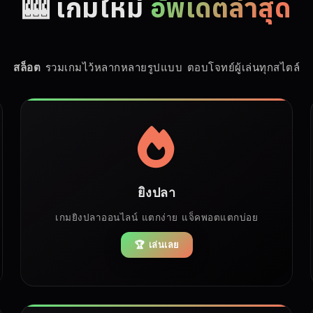
🎰 เกมใหม่
อัพเดตล่าสุด
สล็อต
รวมเกมไว้หลากหลายรูปแบบ ตอบโจทย์ผู้เล่นทุกสไตล์
ยิงปลา
เกมยิงปลาออนไลน์ แตกง่าย แจ็คพอตแตกบ่อย
🏆 เล่นเลย