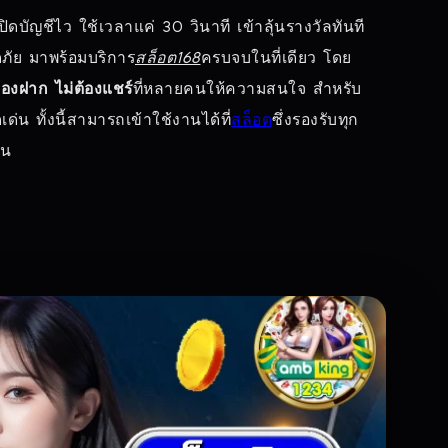
ิดบัญชีไว ใช้เวลาแค่ 30 วินาที เข้าลุ้นรางวัลทันที
ภัย มาพร้อมบริการ
สล็อต168
ครบจบในที่เดียว โดย
้องฝาก ไม่ต้องแชร์
ที่หลายคนให้ความสนใจ สำหรับ
ด่น ทั้งนี้สามารถเข้าใช้งานได้ที่
สล็อต
ซึ่งรองรับทุก
ัน