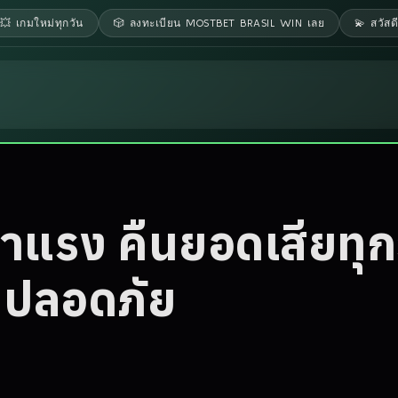
💥 เกมใหม่ทุกวัน
🎲 ลงทะเบียน MOSTBET BRASIL WIN เลย
💫 สวัสด
าแรง คืนยอดเสียทุก
ง ปลอดภัย