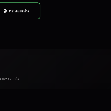
🎬 ทดลองเล่น
ท อวยพรจากใจ