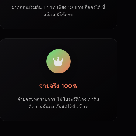
ฝากถอนเริ่มต้น 1 บาท เพียง 10 บาท ก็ลองได้ ที่
สล็อต มีให้ครบ
จ่ายจริง 100%
จ่ายครบทุกรายการ ไม่มีประวัติโกง การัน
ตีความมั่นคง สัมผัสได้ที่ สล็อต