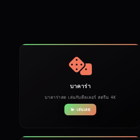
บาคาร่า
บาคาร่าสด เล่นกับดีลเลอร์ สตรีม 4K
💫 เล่นเลย