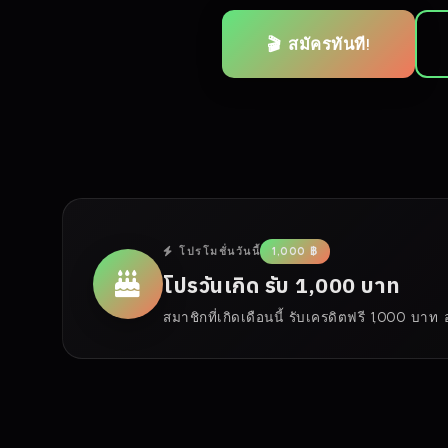
🎬 สมัครทันที!
โปรโมชั่นวันนี้
1,000 ฿
โปรวันเกิด รับ 1,000 บาท
สมาชิกที่เกิดเดือนนี้ รับเครดิตฟรี 1,000 บา