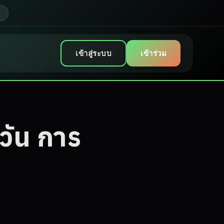
ี
เข้าสู่ระบบ
เข้าร่วม
วัน การ