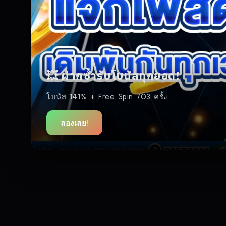
💥 ฝากซ้ำรับโบนัสทุกยอด!
โบนัส 141% + Free Spin 703 ครั้ง
ลองเลย!