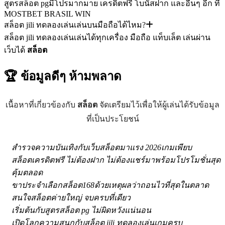
สูตรสล็อต pgมีโปรมากมาย เครดิตฟรี โบนัสฝาก และอื่นๆ อีก ที่
MOSTBET BRASIL WIN
สล็อต jili ทดลองเล่นเล่นบนมือถือได้ไหม?
สล็อต jili ทดลองเล่นเล่นได้ทุกเครื่อง มือถือ แท็บเล็ต เล่นผ่าน
เว็บได้
สล็อต
🏆 ข้อมูลดีๆ
ห้ามพลาด
เนื้อหาที่เกี่ยวข้องกับ
สล็อต
จัดเตรียมไว้เพื่อให้ผู้เล่นได้รับข้อมูล
ที่เป็นประโยชน์
สำรวจความบันเทิงกับเว็บสล็อตมาแรง 2026เกมเพียบ
สล็อตเครดิตฟรี ไม่ต้องฝาก ไม่ต้องแชร์มาพร้อมโปรโมชั่นสุด
คุ้มตลอด
ขาประจำเลือกสล็อต168ด้วยเหตุผลว่าถอนไวที่สุดในตลาด
สนใจสล็อตค่ายใหญ่ จบครบที่เดียว
เริ่มต้นกับสูตรสล็อต pg ไม่ผิดหวังแน่นอน
เปิดโลกความสนุกกับสล็อต jili ทดลองเล่นเกมครบ