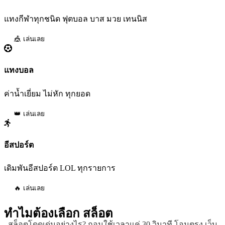
แทงกีฬาทุกชนิด ฟุตบอล บาส มวย เทนนิส
🎪 เล่นเลย
แทงบอล
ค่าน้ำเยี่ยม ไม่หัก ทุกยอด
👑 เล่นเลย
อีสปอร์ต
เดิมพันอีสปอร์ต LOL ทุกรายการ
🔥 เล่นเลย
ทำไมต้องเลือก
สล็อต
สล็อตโดดเด่นอย่างไร? ถอนใช้เวลาแค่ 30 วินาที โอนตรง เว็บ