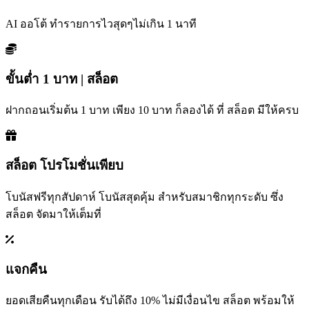
AI ออโต้ ทำรายการไวสุดๆไม่เกิน 1 นาที
ขั้นต่ำ 1 บาท | สล็อต
ฝากถอนเริ่มต้น 1 บาท เพียง 10 บาท ก็ลองได้ ที่ สล็อต มีให้ครบ
สล็อต โปรโมชั่นเพียบ
โบนัสฟรีทุกสัปดาห์ โบนัสสุดคุ้ม สำหรับสมาชิกทุกระดับ ซึ่ง
สล็อต จัดมาให้เต็มที่
แจกคืน
ยอดเสียคืนทุกเดือน รับได้ถึง 10% ไม่มีเงื่อนไข สล็อต พร้อมให้