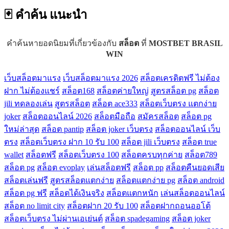
🃏 คำค้น
แนะนำ
คำค้นหายอดนิยมที่เกี่ยวข้องกับ
สล็อต
ที่
MOSTBET BRASIL
WIN
เว็บสล็อตมาแรง
เว็บสล็อตมาแรง 2026
สล็อตเครดิตฟรี ไม่ต้อง
ฝาก ไม่ต้องแชร์
สล็อต168
สล็อตค่ายใหญ่
สูตรสล็อต pg
สล็อต
jili ทดลองเล่น
สูตรสล็อต
สล็อต ace333
สล็อตเว็บตรง แตกง่าย
joker
สล็อตออนไลน์ 2026
สล็อตมือถือ
สมัครสล็อต
สล็อต pg
ใหม่ล่าสุด
สล็อต pantip
สล็อต joker เว็บตรง
สล็อตออนไลน์ เว็บ
ตรง
สล็อตเว็บตรง ฝาก 10 รับ 100
สล็อต jili เว็บตรง
สล็อต true
wallet
สล็อตฟรี
สล็อตเว็บตรง 100
สล็อตครบทุกค่าย
สล็อต789
สล็อต pg
สล็อต evoplay
เล่นสล็อตฟรี
สล็อต pp
สล็อตคืนยอดเสีย
สล็อตเล่นฟรี
สูตรสล็อตแตกง่าย
สล็อตแตกง่าย pg
สล็อต android
สล็อต pg ฟรี
สล็อตได้เงินจริง
สล็อตแตกหนัก
เล่นสล็อตออนไลน์
สล็อต no limit city
สล็อตฝาก 20 รับ 100
สล็อตฝากถอนออโต้
สล็อตเว็บตรง ไม่ผ่านเอเย่นต์
สล็อต spadegaming
สล็อต joker