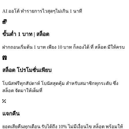
AI ออโต้ ทำรายการไวสุดๆไม่เกิน 1 นาที
ขั้นต่ำ 1 บาท | สล็อต
ฝากถอนเริ่มต้น 1 บาท เพียง 10 บาท ก็ลองได้ ที่ สล็อต มีให้ครบ
สล็อต โปรโมชั่นเพียบ
โบนัสฟรีทุกสัปดาห์ โบนัสสุดคุ้ม สำหรับสมาชิกทุกระดับ ซึ่ง
สล็อต จัดมาให้เต็มที่
แจกคืน
ยอดเสียคืนทุกเดือน รับได้ถึง 10% ไม่มีเงื่อนไข สล็อต พร้อมให้