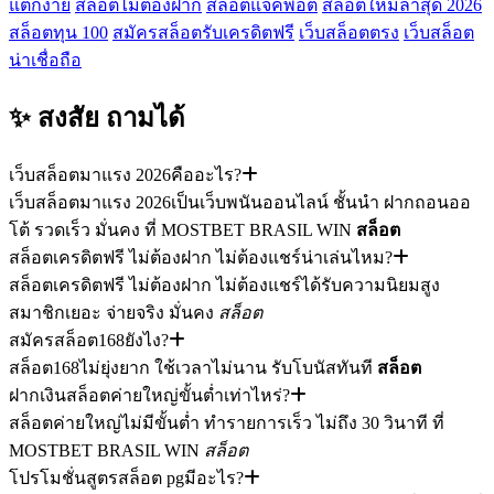
แตกง่าย
สล็อตไม่ต้องฝาก
สล็อตแจ็คพอต
สล็อตใหม่ล่าสุด 2026
สล็อตทุน 100
สมัครสล็อตรับเครดิตฟรี
เว็บสล็อตตรง
เว็บสล็อต
น่าเชื่อถือ
✨ สงสัย
ถามได้
เว็บสล็อตมาแรง 2026คืออะไร?
เว็บสล็อตมาแรง 2026เป็นเว็บพนันออนไลน์ ชั้นนำ ฝากถอนออ
โต้ รวดเร็ว มั่นคง ที่ MOSTBET BRASIL WIN
สล็อต
สล็อตเครดิตฟรี ไม่ต้องฝาก ไม่ต้องแชร์น่าเล่นไหม?
สล็อตเครดิตฟรี ไม่ต้องฝาก ไม่ต้องแชร์ได้รับความนิยมสูง
สมาชิกเยอะ จ่ายจริง มั่นคง
สล็อต
สมัครสล็อต168ยังไง?
สล็อต168ไม่ยุ่งยาก ใช้เวลาไม่นาน รับโบนัสทันที
สล็อต
ฝากเงินสล็อตค่ายใหญ่ขั้นต่ำเท่าไหร่?
สล็อตค่ายใหญ่ไม่มีขั้นต่ำ ทำรายการเร็ว ไม่ถึง 30 วินาที ที่
MOSTBET BRASIL WIN
สล็อต
โปรโมชั่นสูตรสล็อต pgมีอะไร?