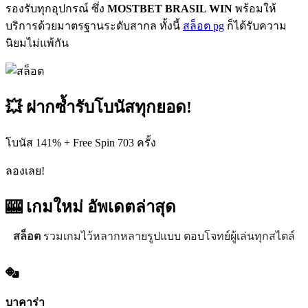
รองรับทุกอุปกรณ์ ซึ่ง
MOSTBET BRASIL WIN
พร้อมให้
บริการด้วยมาตรฐานระดับสากล ทั้งนี้
สล็อต pg
ก็ได้รับความ
นิยมไม่แพ้กัน
💥 ฝากซ้ำรับโบนัสทุกยอด!
โบนัส 141% + Free Spin 703 ครั้ง
ลองเลย!
🎰 เกมใหม่
อัพเดตล่าสุด
สล็อต
รวมเกมไว้หลากหลายรูปแบบ ตอบโจทย์ผู้เล่นทุกสไตล์
บาคาร่า