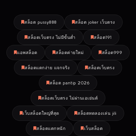
สล็อต pussy888
สล็อต joker เว็บตรง
สล็อตเว็บตรง ไม่มีขั้นต่ำ
สล็อต191
แอพสล็อต
สล็อตค่ายใหม่
สล็อต999
สล็อตแตกง่าย แจกจริง
สล็อตเว็บตรง
สล็อต pantip 2026
สล็อตเว็บตรง ไม่ผ่านเอเย่นต์
เว็บสล็อตใหญ่ที่สุด
สล็อตทดลองเล่น jili
สล็อตแตกหนัก
เว็บสล็อต