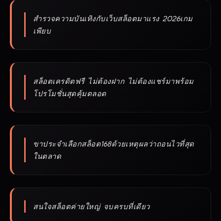
สำรวจความบันเทิงกับเว็บสล็อตมาแรง 2026เกม
เพียบ
สล็อตเครดิตฟรี ไม่ต้องฝาก ไม่ต้องแชร์มาพร้อม
โปรโมชั่นสุดคุ้มตลอด
ขาประจำเลือกสล็อต168ด้วยเหตุผลว่าถอนไวที่สุด
ในตลาด
สนใจสล็อตค่ายใหญ่ จบครบที่เดียว