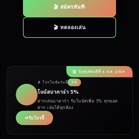
🎬 สมัครทันที!
🎬 ทดลองเล่น
วันพฤหัสบดีที่ 6 ส.ค. 2569
โปรโมชั่นวันนี้
5%
โบนัสบาคาร่า 5%
ฝากเล่นบาคาร่า รับโบนัสเพิ่ม 5% ทุกยอด
ฝาก เล่นได้ทุกห้อง
รับโปรนี้