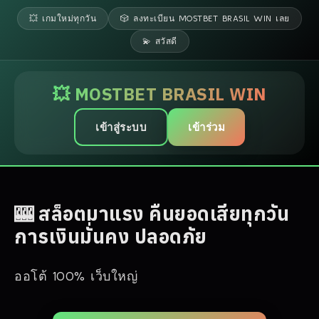
💥 เกมใหม่ทุกวัน
🎲 ลงทะเบียน MOSTBET BRASIL WIN เลย
💫 สวัสดี
💥 MOSTBET BRASIL WIN
เข้าสู่ระบบ
เข้าร่วม
🎰 สล็อตมาแรง คืนยอดเสียทุกวัน
การเงินมั่นคง ปลอดภัย
ออโต้ 100% เว็บใหญ่