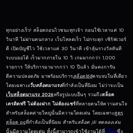
ทุกอย่างเร็ว! สล็อตถอนไวชนะทุกเจ้า ถอนใช้เวลาแค่ 10
วินาที ไม่ผ่านคนกลาง เว็บโหลดเร็ว ไม่กระตุก เซิร์ฟเวอร์
ดี เปิดบัญชีไว ใช้เวลาแค่ 30 วินาที เข้าลุ้นรางวัลทันที
ระบบออโต้ เร็วมากภายใน 10 วิ เกมมากกว่า 1,000
รายการ ให้บริการมามากกว่า 10 ปีแล้ว มั่นคงการัน
ตีความปลอดภัย มาพร้อมบริการ
สล็อต168
ครบจบในที่เดียว
โดยเฉพาะ
เว็บสล็อตมาแรง
ที่กำลังเป็นที่นิยม ไม่ว่าจะเป็น
เว็บสล็อตมาแรง 2026
หรือรูปแบบอื่นๆ รวมถึง
สล็อต
เครดิตฟรี ไม่ต้องฝาก ไม่ต้องแชร์
ที่หลายคนให้ความสนใจ
สำหรับสล็อตค่ายใหญ่นั้นมีความโดดเด่น โดยเฉพาะ
สูตร
สล็อต pg
ที่กำลังเป็นที่นิยม สำหรับ
สล็อต jili ทดลองเล่น
นั้นมีความโดดเด่น ทั้งนี้สามารถเข้าใช้งานได้ที่
สล็อต
ซึ่ง