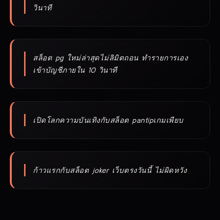
วินาที
สล็อต pg ใหม่ล่าสุดไม่ลิมิตถอน ทำรายการเอง
เข้าบัญชีภายใน 10 วินาที
เปิดโลกความบันเทิงกับสล็อต pantipเกมเพียบ
ก้าวแรกกับสล็อต joker เว็บตรงวันนี้ ไม่ผิดหวัง