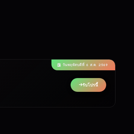
วันพฤหัสบดีที่ 6 ส.ค. 2569
รับโปรนี้