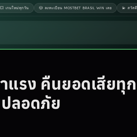
💥 เกมใหม่ทุกวัน
🎲 ลงทะเบียน MOSTBET BRASIL WIN เลย
💫 สวัสด
าแรง คืนยอดเสียทุก
ง ปลอดภัย