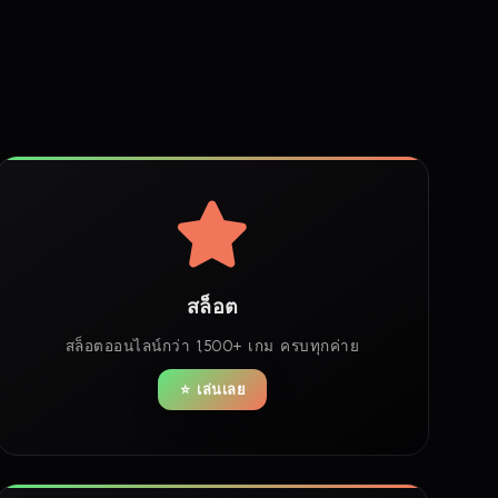
สล็อต
สล็อตออนไลน์กว่า 1,500+ เกม ครบทุกค่าย
⭐ เล่นเลย