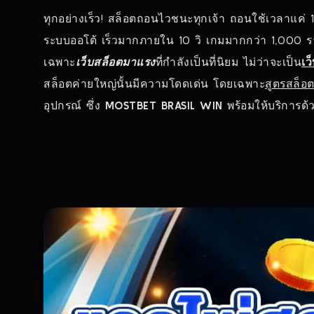
ทุกอย่างเร็ว! สล็อตถอนไวชนะทุกเจ้า ถอนใช้เวลาแค่ 10 
ระบบออโต้ เร็วมากภายใน 10 วิ เกมมากกว่า 1,000 ร
เฉพาะ
เว็บสล็อตมาแรง
ที่กำลังเป็นที่นิยม ไม่ว่าจะเป็น
เว
สล็อตค่ายใหญ่นั้นมีความโดดเด่น โดยเฉพาะ
สูตรสล็อ
อุปกรณ์ ซึ่ง
MOSTBET BRASIL WIN
พร้อมให้บริการด้