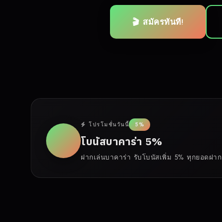
🎬 สมัครทันที!
โปรโมชั่นวันนี้
5%
โบนัสบาคาร่า 5%
ฝากเล่นบาคาร่า รับโบนัสเพิ่ม 5% ทุกยอดฝาก 