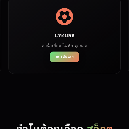
แทงบอล
ค่าน้ำเยี่ยม ไม่หัก ทุกยอด
👑 เล่นเลย