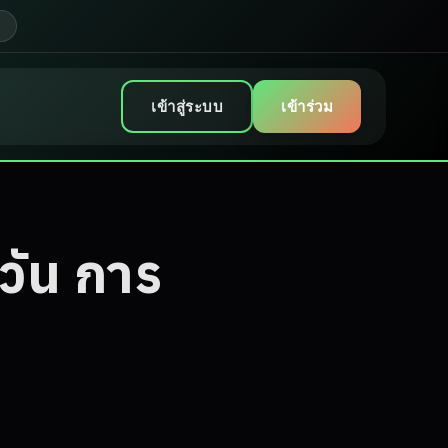
ี
เข้าสู่ระบบ
เข้าร่วม
วัน การ