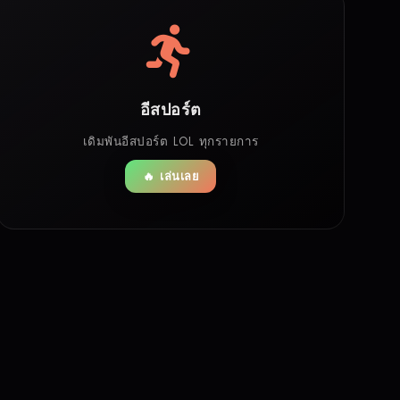
อีสปอร์ต
เดิมพันอีสปอร์ต LOL ทุกรายการ
🔥 เล่นเลย