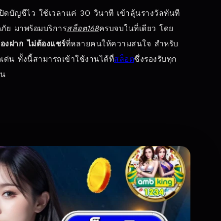
ิดบัญชีไว ใช้เวลาแค่ 30 วินาที เข้าลุ้นรางวัลทันที
ภัย มาพร้อมบริการ
สล็อต168
ครบจบในที่เดียว โดย
้องฝาก ไม่ต้องแชร์
ที่หลายคนให้ความสนใจ สำหรับ
ด่น ทั้งนี้สามารถเข้าใช้งานได้ที่
สล็อต
ซึ่งรองรับทุก
ัน