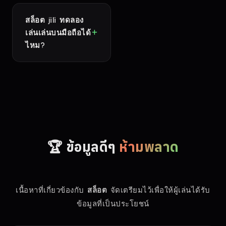
สูตรสล็อต pgมีโปร
WIN
สล็อต
มากมาย เครดิตฟรี
สล็อต jili ทดลอง
โบนัสฝาก และอื่นๆ
เล่นเล่นบนมือถือได้
อีก ที่ MOSTBET
ไหม?
BRASIL WIN
สล็อต jili ทดลองเล่น
เล่นได้ทุกเครื่อง มือ
ถือ แท็บเล็ต เล่นผ่าน
เว็บได้
สล็อต
🏆 ข้อมูลดีๆ
ห้ามพลาด
เนื้อหาที่เกี่ยวข้องกับ
สล็อต
จัดเตรียมไว้เพื่อให้ผู้เล่นได้รับ
ข้อมูลที่เป็นประโยชน์