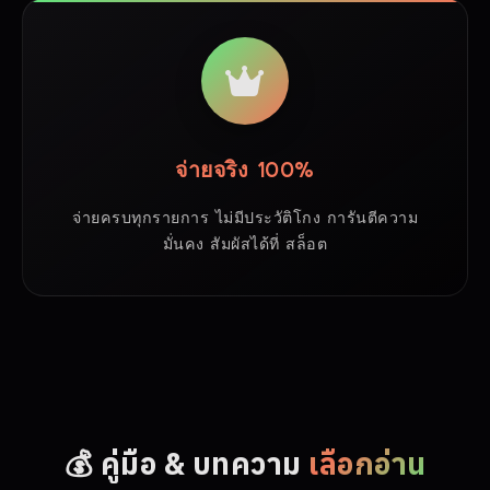
จ่ายจริง 100%
จ่ายครบทุกรายการ ไม่มีประวัติโกง การันตีความ
มั่นคง สัมผัสได้ที่ สล็อต
💰 คู่มือ & บทความ
เลือกอ่าน