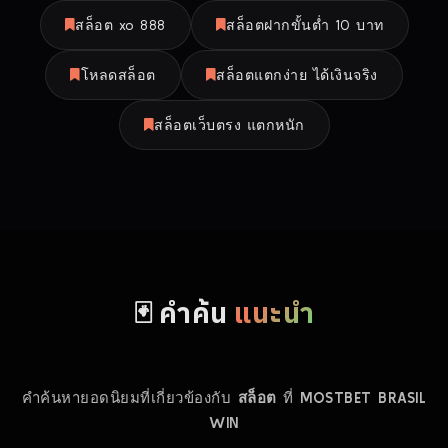
สล็อต xo 888
สล็อตฝากขั้นต่ำ 10 บาท
โหลดสล็อต
สล็อตแตกง่าย ได้เงินจริง
สล็อตเว็บตรง แตกหนัก
🃏 คำค้น
แนะนำ
คำค้นหายอดนิยมที่เกี่ยวข้องกับ
สล็อต
ที่
MOSTBET BRASIL
WIN