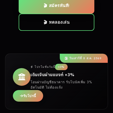
🎬 สมัครทันที!
🎬 ทดลองเล่น
วันเสาร์ที่ 8 ส.ค. 2569
โปรโมชั่นวันนี้
+3%
เติมเงินผ่านแบงก์ +3%
โอนผ่านบัญชีธนาคาร รับโบนัสเพิ่ม 3%
อัตโนมัติ ไม่ต้องแจ้ง
รับโปรนี้