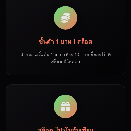
ขั้นต่ำ 1 บาท | สล็อต
ฝากถอนเริ่มต้น 1 บาท เพียง 10 บาท ก็ลองได้ ที่
สล็อต มีให้ครบ
สล็อต โปรโมชั่นเพียบ