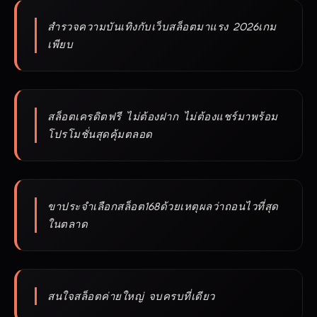
สำรวจความบันเทิงกับเว็บสล็อตมาแรง 2026เกม
เพียบ
สล็อตเครดิตฟรี ไม่ต้องฝาก ไม่ต้องแชร์มาพร้อม
โปรโมชั่นสุดคุ้มตลอด
ขาประจำเลือกสล็อต168ด้วยเหตุผลว่าถอนไวที่สุด
ในตลาด
สนใจสล็อตค่ายใหญ่ จบครบที่เดียว