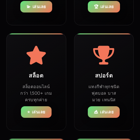
💫 เล่นเลย
🏆 เล่นเลย
สล็อต
สปอร์ต
สล็อตออนไลน์
แทงกีฬาทุกชนิด
กว่า 1,500+ เกม
ฟุตบอล บาส
ครบทุกค่าย
มวย เทนนิส
⭐ เล่นเลย
🎪 เล่นเลย