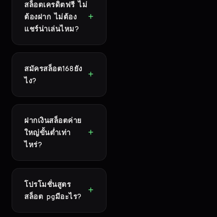
2026เป็นเว็บพนัน
สล็อตเครดิตฟรี ไม่
ออนไลน์ ชั้นนำ ฝาก
ต้องฝาก ไม่ต้อง
ถอนออโต้ รวดเร็ว
แชร์น่าเล่นไหม?
มั่นคง ที่ MOSTBET
สล็อตเครดิตฟรี ไม่
BRASIL WIN
สล็อต
ต้องฝาก ไม่ต้องแชร์
สมัครสล็อต168ยัง
ได้รับความนิยมสูง
ไง?
สมาชิกเยอะ จ่ายจริง
สล็อต168ไม่ยุ่งยาก
มั่นคง
สล็อต
ใช้เวลาไม่นาน รับ
ฝากเงินสล็อตค่าย
โบนัสทันที
สล็อต
ใหญ่ขั้นต่ำเท่า
ไหร่?
สล็อตค่ายใหญ่ไม่มี
ขั้นต่ำ ทำรายการเร็ว
โปรโมชั่นสูตร
ไม่ถึง 30 วินาที ที่
สล็อต pgมีอะไร?
MOSTBET BRASIL