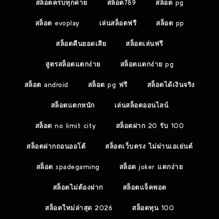
สล็อตครบทุกค่าย
สล็อต789
สล็อต pg
สล็อต evoplay
เล่นสล็อตฟรี
สล็อต pp
สล็อตคืนยอดเสีย
สล็อตเล่นฟรี
สูตรสล็อตแตกง่าย
สล็อตแตกง่าย pg
สล็อต android
สล็อต pg ฟรี
สล็อตได้เงินจริง
สล็อตแตกหนัก
เล่นสล็อตออนไลน์
สล็อต no limit city
สล็อตฝาก 20 รับ 100
สล็อตฝากถอนออโต้
สล็อตเว็บตรง ไม่ผ่านเอเย่นต์
สล็อต spadegaming
สล็อต joker แตกง่าย
สล็อตไม่ต้องฝาก
สล็อตแจ็คพอต
สล็อตใหม่ล่าสุด 2026
สล็อตทุน 100