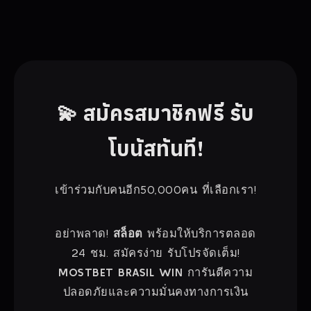
💫 สมัครสมาชิกฟรี รับ
โบนัสทันที!
เข้าร่วมกับคนอีก50,000คน ที่เลือกเรา!
อย่าพลาด!
สล็อต
พร้อมให้บริการตลอด
24 ชม. สมัครง่าย รับโปรจัดเต็ม!
MOSTBET BRASIL WIN
การันตีความ
ปลอดภัยและความมั่นคงทางการเงิน